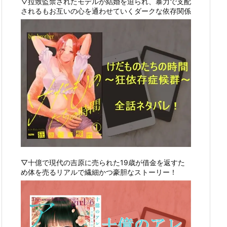
▽拉致監禁されたモデルが結婚を迫られ、暴力で支配
されるもお互いの心を通わせていくダークな依存関係
▽十億で現代の吉原に売られた19歳が借金を返すた
め体を売るリアルで繊細かつ豪胆なストーリー！