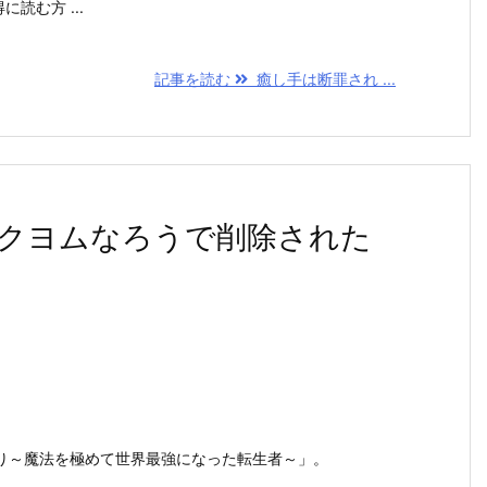
に読む方 ...
記事を読む
癒し手は断罪され ...
クヨムなろうで削除された
り～魔法を極めて世界最強になった転生者～」。