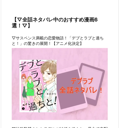
【▽全話ネタバレ中のおすすめ漫画6
選！▽】
▽サスペンス満載の恋愛物語！「デブとラブと過ち
と！」の驚きの展開！【アニメ化決定】