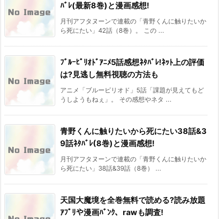
ﾊﾞﾚ(最新8巻)と漫画感想!
月刊アフタヌーンで連載の「青野くんに触りたいか
ら死にたい」42話（8巻）。 この ...
ﾌﾞﾙｰﾋﾟﾘｵﾄﾞｱﾆﾒ5話感想ﾈﾀﾊﾞﾚ!ﾈｯﾄ上の評価
は?見逃し無料視聴の方法も
アニメ「ブルーピリオド」5話「課題が見えてもど
うしようもねぇ」。 その感想やネタ ...
青野くんに触りたいから死にたい38話&3
9話ﾈﾀﾊﾞﾚ(8巻)と漫画感想!
月刊アフタヌーンで連載の「青野くんに触りたいか
ら死にたい」38話&39話（8巻） ...
天国大魔境を全巻無料で読める?読み放題
ｱﾌﾟﾘや漫画ﾊﾞﾝｸ、rawも調査!