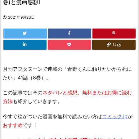
巻)と漫画感想!
2021年9月23日
Copy
月刊アフタヌーンで連載の「青野くんに触りたいから死に
たい」41話（8巻）。
この記事ではその
ネタバレと感想、無料またはお得に読む
方法
も紹介していきます。
今すぐ絵がついた漫画を無料で読みたい方は
コミック.jp
が
おすすめ
です！