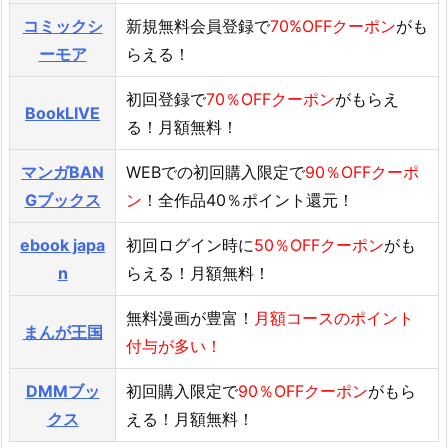
コミックシ
新規無料会員登録で
70%OFFクーポン
がも
ーモア
らえる！
初回登録で
70％OFFクーポン
がもらえ
BookLIVE
る！月額無料！
マンガBAN
WEBでの初回購入限定で
90％OFFクーポ
Gブックス
ン
！全作品40％ポイント還元！
ebook japa
初回ログイン時に
50％OFFクーポン
がも
n
らえる！月額無料！
無料漫画が豊富！
月額コースのポイント
まんが王国
付与が多い！
DMMブッ
初回購入限定で
90％OFFクーポン
がもら
クス
える！月額無料！