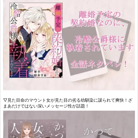
▽見た目命のマウント女が見た目の劣る幼馴染に謀られて爽快！ざ
まあだけではない深いメッセージ性が話題！