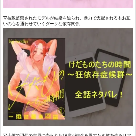
▽拉致監禁されたモデルが結婚を迫られ、暴力で支配されるもお互
いの心を通わせていくダークな依存関係
▽十億で現代の吉原に売られた19歳が借金を返すため体を売るリア