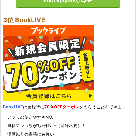
ebookjapan公式HP
3位 BookLIVE
BookLIVE
は登録時に
70％OFFクーポン
をもらうことができます！
・アプリの使いやすさNO.1！
・無料マンガ数が1万冊以上（登録不要）！
・漫画以外の書籍にも強い！