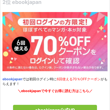
2位 ebookjapan
ebookjapan
では初回ログイン時に
6回使える70％OFFクーポン
がも
らえます！
＼ebookjapanで今すぐお得に読む方はこちら／