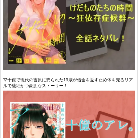
▽十億で現代の吉原に売られた19歳が借金を返すため体を売るリア
ルで繊細かつ豪胆なストーリー！