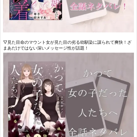
▽見た目命のマウント女が見た目の劣る幼馴染に謀られて爽快！ざ
まあだけではない深いメッセージ性が話題！