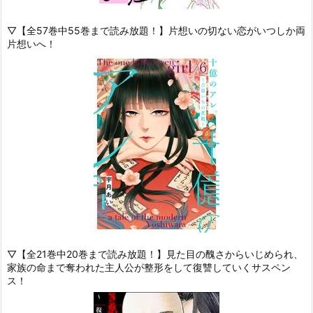
▽【全57巻中55巻まで読み放題！】片想いの切ない恋がいつしか両
片想いへ！
▽【全21巻中20巻まで読み放題！】見た目の醜さからいじめられ、
家族の命まで奪われた主人公が整形をして復讐していくサスペン
ス！