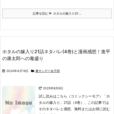
記事を読む
ホタルの嫁入り20 ...
ホタルの嫁入り21話ネタバレ(4巻)と漫画感想！進平
の康太郎への毒盛り
2024年4月19日
裏サンデー女子部
2025年8月6日
試し読みはこちら
（コミックシーモア）
「ホ
タルの嫁入り」21話（4巻）。
この記事では
そのネタバレと感想、無料またはお得に読む