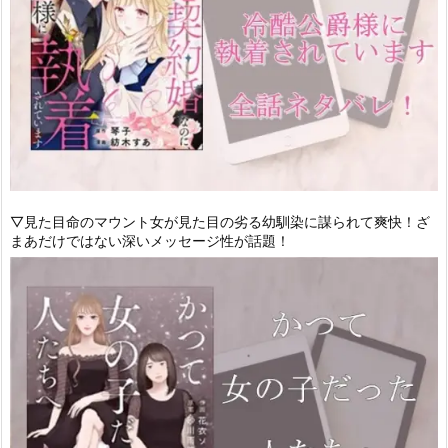
▽見た目命のマウント女が見た目の劣る幼馴染に謀られて爽快！ざ
まあだけではない深いメッセージ性が話題！