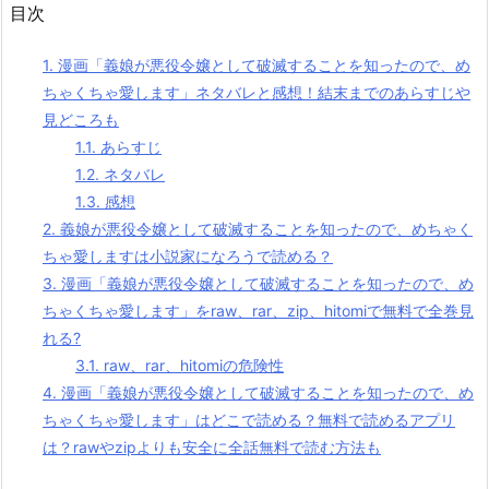
目次
1.
漫画「義娘が悪役令嬢として破滅することを知ったので、め
ちゃくちゃ愛します」ネタバレと感想！結末までのあらすじや
見どころも
1.1.
あらすじ
1.2.
ネタバレ
1.3.
感想
2.
義娘が悪役令嬢として破滅することを知ったので、めちゃく
ちゃ愛しますは小説家になろうで読める？
3.
漫画「義娘が悪役令嬢として破滅することを知ったので、め
ちゃくちゃ愛します」をraw、rar、zip、hitomiで無料で全巻見
れる?
3.1.
raw、rar、hitomiの危険性
4.
漫画「義娘が悪役令嬢として破滅することを知ったので、め
ちゃくちゃ愛します」はどこで読める？無料で読めるアプリ
は？rawやzipよりも安全に全話無料で読む方法も