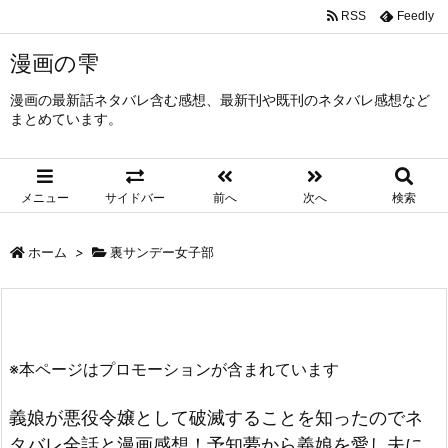
RSS
Feedly
漫画の雫
漫画の最新話ネタバレ含む感想、最新刊や既刊のネタバレ感想など
まとめています。
メニュー
サイドバー
前へ
次へ
検索
ホーム
>
裏サンデー女子部
※本ページはプロモーションが含まれています
義娘が悪役令嬢として破滅することを知ったのでネ
タバレ全話と漫画感想！予知夢から義娘を愛し夫に