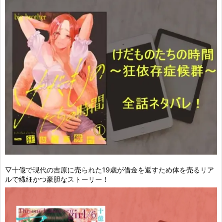
▽十億で現代の吉原に売られた19歳が借金を返すため体を売るリア
ルで繊細かつ豪胆なストーリー！