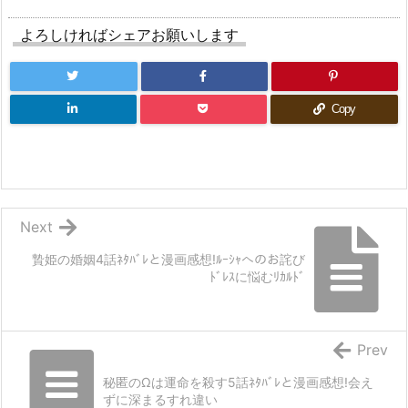
よろしければシェアお願いします
Copy
Next
贄姫の婚姻4話ﾈﾀﾊﾞﾚと漫画感想!ﾙｰｼｬへのお詫び
ﾄﾞﾚｽに悩むﾘｶﾙﾄﾞ
Prev
秘匿のΩは運命を殺す5話ﾈﾀﾊﾞﾚと漫画感想!会え
ずに深まるすれ違い