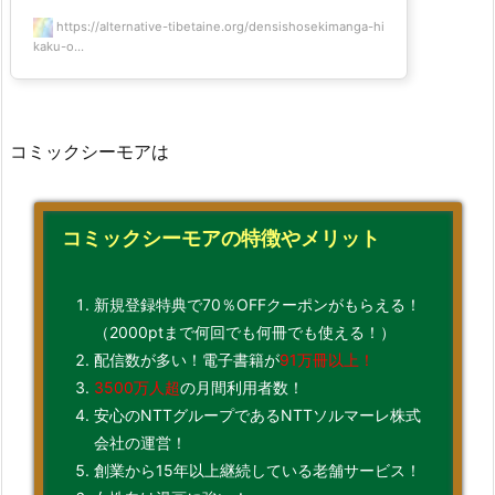
https://alternative-tibetaine.org/densishosekimanga-hi
kaku-o...
コミックシーモアは
コミックシーモアの特徴やメリット
新規登録特典で70％OFFクーポンがもらえる！
（2000ptまで何回でも何冊でも使える！）
配信数が多い！電子書籍が
91万冊以上！
3500万人超
の月間利用者数！
安心のNTTグループであるNTTソルマーレ株式
会社の運営！
創業から15年以上継続している老舗サービス！