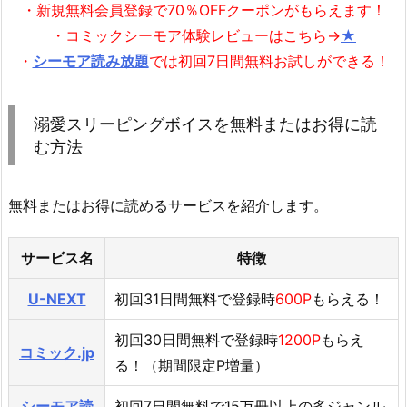
・新規無料会員登録で70％OFFクーポンがもらえます！
・コミックシーモア体験レビューはこちら→
★
・
シーモア読み放題
では初回7日間無料お試しができる！
溺愛スリーピングボイスを無料またはお得に読
む方法
無料またはお得に読めるサービスを紹介します。
サービス名
特徴
U-NEXT
初回31日間無料で登録時
600P
もらえる！
初回30日間無料で登録時
1200P
もらえ
コミック.jp
る！（期間限定P増量）
シーモア読
初回7日間無料で15万冊以上の多ジャンル