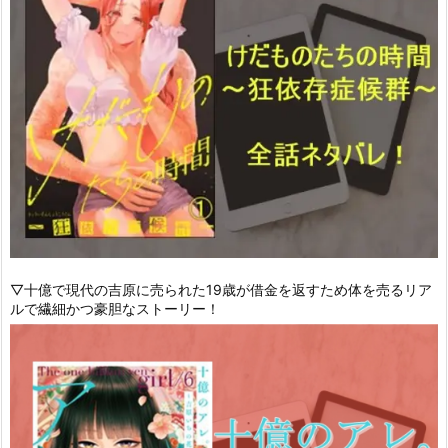
▽十億で現代の吉原に売られた19歳が借金を返すため体を売るリア
ルで繊細かつ豪胆なストーリー！