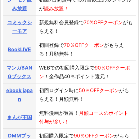
み放題
が
読み放題！
コミックシ
新規無料会員登録で
70%OFFクーポン
がも
ーモア
らえる！
初回登録で
70％OFFクーポン
がもらえ
BookLIVE
る！月額無料！
マンガBAN
WEBでの初回購入限定で
90％OFFクーポ
Gブックス
ン
！全作品40％ポイント還元！
ebook japa
初回ログイン時に
50％OFFクーポン
がも
n
らえる！月額無料！
無料漫画が豊富！
月額コースのポイント
まんが王国
付与が多い！
DMMブッ
初回購入限定で
90％OFFクーポン
がもら