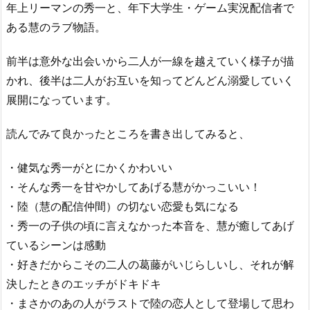
年上リーマンの秀一と、年下大学生・ゲーム実況配信者で
ある慧のラブ物語。
前半は意外な出会いから二人が一線を越えていく様子が描
かれ、後半は二人がお互いを知ってどんどん溺愛していく
展開になっています。
読んでみて良かったところを書き出してみると、
・健気な秀一がとにかくかわいい
・そんな秀一を甘やかしてあげる慧がかっこいい！
・陸（慧の配信仲間）の切ない恋愛も気になる
・秀一の子供の頃に言えなかった本音を、慧が癒してあげ
ているシーンは感動
・好きだからこその二人の葛藤がいじらしいし、それが解
決したときのエッチがドキドキ
・まさかのあの人がラストで陸の恋人として登場して思わ