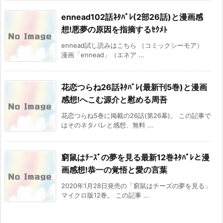
ennead102話ﾈﾀﾊﾞﾚ(2部26話)と漫画感
想!悪夢の原因を指摘するｾｸﾒﾄ
ennead試し読みはこちら （コミックシーモア）
漫画「ennead」（エネア ...
花恋つらね26話ﾈﾀﾊﾞﾚ(最新刊5巻)と漫画
感想!へこむ源介と慰める周吾
花恋つらね5巻に掲載の26話(第26幕)。 この記事で
はそのネタバレと感想、無料 ...
窮鼠はﾁｰｽﾞの夢を見る最新12巻ﾈﾀﾊﾞﾚと漫
画感想!恭一の覚悟と愛の言葉
2020年1月28日発売の「窮鼠はチーズの夢を見る」
マイクロ版12巻。 この記事 ...