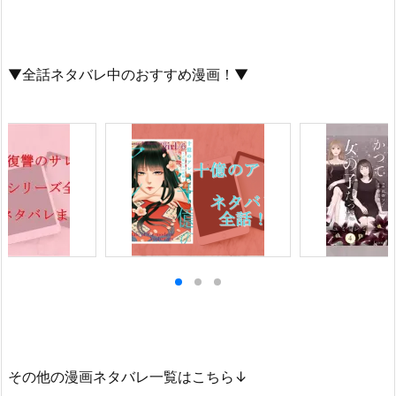
▼全話ネタバレ中のおすすめ漫画！▼
その他の漫画ネタバレ一覧はこちら↓