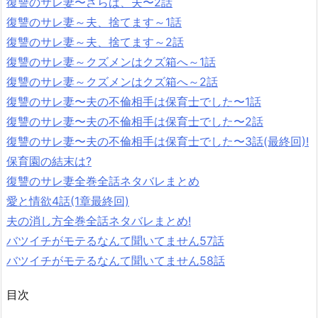
復讐のサレ妻〜さらば、夫〜2話
復讐のサレ妻～夫、捨てます～1話
復讐のサレ妻～夫、捨てます～2話
復讐のサレ妻～クズメンはクズ箱へ～1話
復讐のサレ妻～クズメンはクズ箱へ～2話
復讐のサレ妻〜夫の不倫相手は保育士でした〜1話
復讐のサレ妻〜夫の不倫相手は保育士でした〜2話
復讐のサレ妻〜夫の不倫相手は保育士でした〜3話(最終回)!
保育園の結末は?
復讐のサレ妻全巻全話ネタバレまとめ
愛と情欲4話(1章最終回)
夫の消し方全巻全話ネタバレまとめ!
バツイチがモテるなんて聞いてません57話
バツイチがモテるなんて聞いてません58話
目次