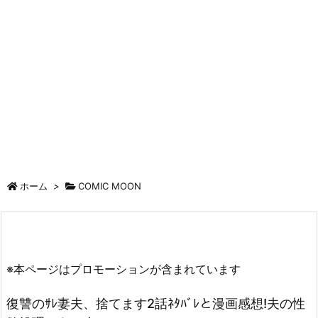
ホーム
>
COMIC MOON
※本ページはプロモーションが含まれています
復讐のｻﾚ妻夫、捨てます2話ﾈﾀﾊﾞﾚと漫画感想!夫の性