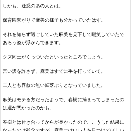
しかも、疑惑のあの人とは。
保育園繋がりで麻美の様子も分かっていたはず。
それを知らず過ごしていた麻美を見下して嘲笑していたで
あろう姿が浮かんできます。
クズ同士がくっついたといったところでしょう。
言い訳を許さず、麻美はすでに手を打っていて。
二人とも容赦の無い転落ぶりとなっていました。
麻美はモテる方だったようで、春樹に捕まってしまったの
は運が悪かったのかも。
春樹とは付き合ってからが長かったので、こうした結果に
なったのは残念ですが、麻美にはいい人を見つけてほしい