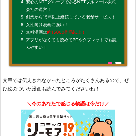
安心のNTTグループであるNTTソルマーレ株式
会社の運営！
創業から15年以上継続している老舗サービス！
女性向け漫画に強い！
無料漫画は
約15000作品以上！
アプリがなくても読めてPCやタブレットでも読
みやすい！
文章では伝えきれなかったところがたくさんあるので、ぜ
ひ絵のついた漫画も読んでみてくださいね！
＼今のあなたで感じる物語は今だけ／