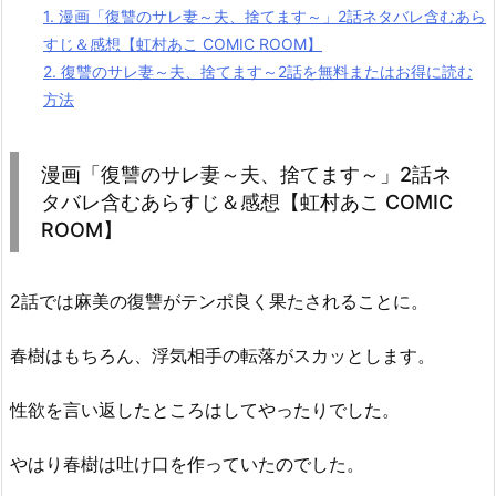
1.
漫画「復讐のサレ妻～夫、捨てます～」2話ネタバレ含むあら
すじ＆感想【虹村あこ COMIC ROOM】
2.
復讐のサレ妻～夫、捨てます～2話を無料またはお得に読む
方法
漫画「復讐のサレ妻～夫、捨てます～」2話ネ
タバレ含むあらすじ＆感想【虹村あこ COMIC
ROOM】
2話では麻美の復讐がテンポ良く果たされることに。
春樹はもちろん、浮気相手の転落がスカッとします。
性欲を言い返したところはしてやったりでした。
やはり春樹は吐け口を作っていたのでした。