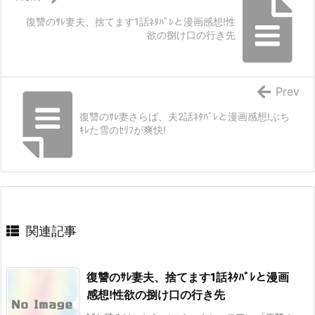
復讐のｻﾚ妻夫、捨てます1話ﾈﾀﾊﾞﾚと漫画感想!性
欲の捌け口の行き先
Prev
復讐のｻﾚ妻さらば、夫2話ﾈﾀﾊﾞﾚと漫画感想!ぶち
ｷﾚた雪のｾﾘﾌが爽快!
関連記事
復讐のｻﾚ妻夫、捨てます1話ﾈﾀﾊﾞﾚと漫画
感想!性欲の捌け口の行き先