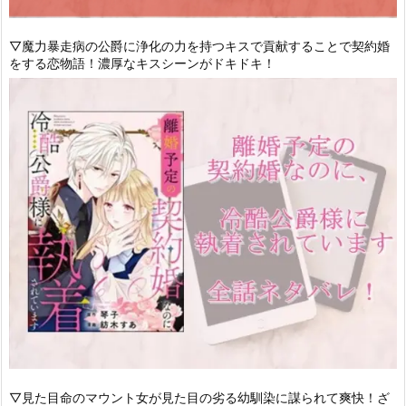
▽魔力暴走病の公爵に浄化の力を持つキスで貢献することで契約婚
をする恋物語！濃厚なキスシーンがドキドキ！
▽見た目命のマウント女が見た目の劣る幼馴染に謀られて爽快！ざ