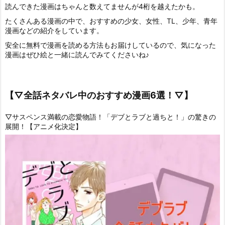
読んできた漫画はちゃんと数えてませんが4桁を越えたかも。
たくさんある漫画の中で、おすすめの少女、女性、TL、少年、青年
漫画などの紹介をしています。
安全に無料で漫画を読める方法もお届けしているので、気になった
漫画はぜひ絵と一緒に読んでみてくださいね♪
【▽全話ネタバレ中のおすすめ漫画6選！▽】
▽サスペンス満載の恋愛物語！「デブとラブと過ちと！」の驚きの
展開！【アニメ化決定】