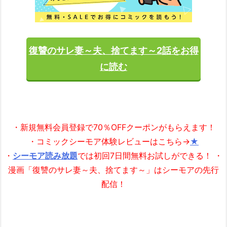
復讐のサレ妻～夫、捨てます～2話をお得
に読む
・新規無料会員登録で70％OFFクーポンがもらえます！
・コミックシーモア体験レビューはこちら→
★
・
シーモア読み放題
では初回7日間無料お試しができる！ ・
漫画「復讐のサレ妻～夫、捨てます～」はシーモアの先行
配信！