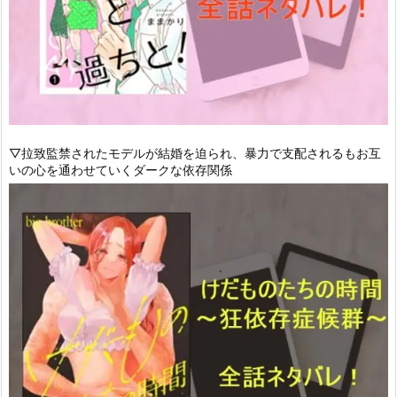
▽拉致監禁されたモデルが結婚を迫られ、暴力で支配されるもお互
いの心を通わせていくダークな依存関係