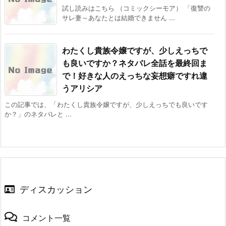
試し読みはこちら （コミックシーモア） 「復讐の
サレ妻～あなたとは結婚できません ...
わたくし貴族令嬢ですが、少しえっちで
も良いですか？ネタバレ全話を最終回ま
で！好きな人のえっちな妄想癖ですれ違
うアリシア
この記事では、「わたくし貴族令嬢ですが、少しえっちでも良いです
か？」のネタバレと ...
ディスカッション
コメント一覧