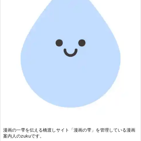
漫画の一雫を伝える橋渡しサイト「漫画の雫」を管理している漫画
案内人のzukuです。