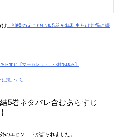
方は
「神様のえこひいき5巻を無料またはお得に読
むあらすじ【マーガレット 小村あゆみ】
得に読む方法
結5巻ネタバレ含むあらすじ
み】
想外のエピソードが語られました。