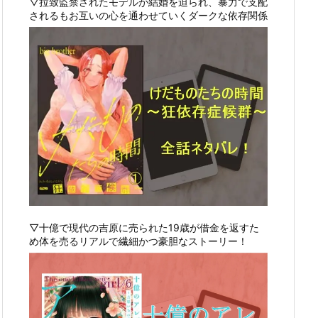
▽拉致監禁されたモデルが結婚を迫られ、暴力で支配
されるもお互いの心を通わせていくダークな依存関係
▽十億で現代の吉原に売られた19歳が借金を返すた
め体を売るリアルで繊細かつ豪胆なストーリー！