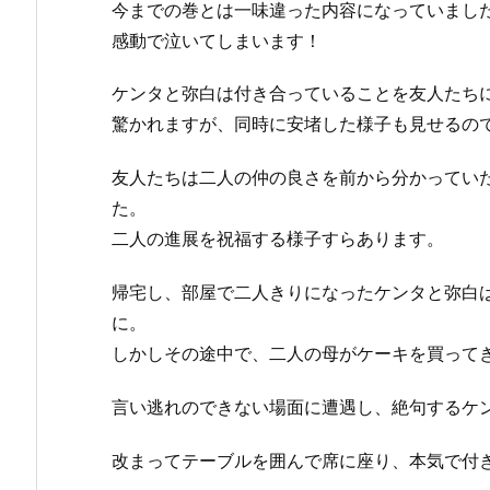
今までの巻とは一味違った内容になっていまし
感動で泣いてしまいます！
ケンタと弥白は付き合っていることを友人たち
驚かれますが、同時に安堵した様子も見せるの
友人たちは二人の仲の良さを前から分かってい
た。
二人の進展を祝福する様子すらあります。
帰宅し、部屋で二人きりになったケンタと弥白
に。
しかしその途中で、二人の母がケーキを買って
言い逃れのできない場面に遭遇し、絶句するケ
改まってテーブルを囲んで席に座り、本気で付