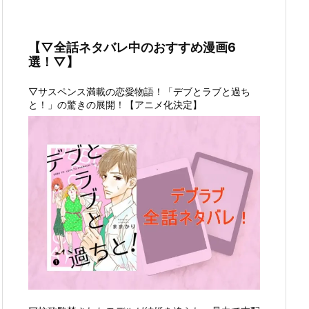
【▽全話ネタバレ中のおすすめ漫画6
選！▽】
▽サスペンス満載の恋愛物語！「デブとラブと過ち
と！」の驚きの展開！【アニメ化決定】