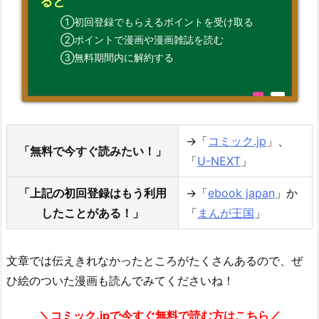
ると
①初回登録でもらえるポイントを受け取る
②ポイントで漫画や漫画雑誌を読む
③無料期間内に解約する
→「
コミック.jp
」、
「無料で今すぐ読みたい！」
「
U-NEXT
」
「上記の初回登録はもう利用
→「
ebook japan
」か
したことがある！」
「
まんが王国
」
文章では伝えきれなかったところがたくさんあるので、ぜ
ひ絵のついた漫画も読んでみてくださいね！
＼コミック.jpで今すぐ無料で読む方はこちら／