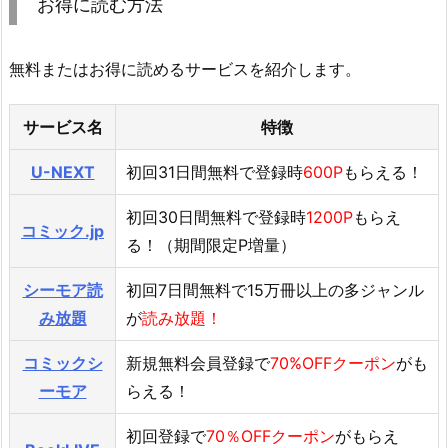
お得に読む方法
無料またはお得に読めるサービスを紹介します。
サービス名
特徴
U-NEXT
初回31日間無料で登録時
600P
もらえる！
初回30日間無料で登録時
1200P
もらえ
コミック.jp
る！（期間限定P増量）
シーモア読
初回7日間無料で15万冊以上の多ジャンル
み放題
が
読み放題！
コミックシ
新規無料会員登録で
70%OFFクーポン
がも
ーモア
らえる！
初回登録で
70％OFFクーポン
がもらえ