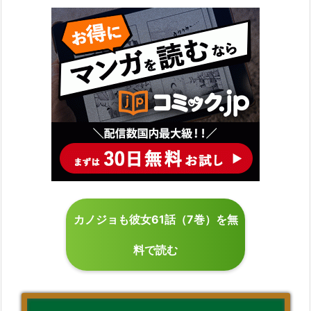
カノジョも彼女61話（7巻）を無
料で読む