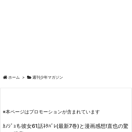
ホーム
>
週刊少年マガジン
※本ページはプロモーションが含まれています
ｶﾉｼﾞｮも彼女61話ﾈﾀﾊﾞﾚ(最新7巻)と漫画感想!直也の驚