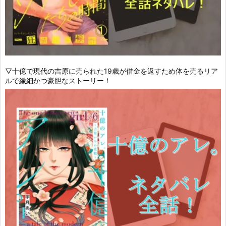
▽十億で現代の吉原に売られた19歳が借金を返すため体を売るリア
ルで繊細かつ豪胆なストーリー！