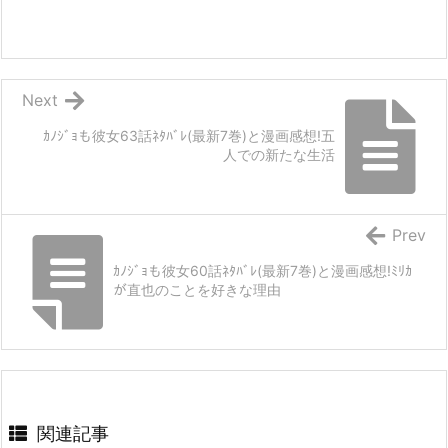
Next
ｶﾉｼﾞｮも彼女63話ﾈﾀﾊﾞﾚ(最新7巻)と漫画感想!五
人での新たな生活
Prev
ｶﾉｼﾞｮも彼女60話ﾈﾀﾊﾞﾚ(最新7巻)と漫画感想!ﾐﾘｶ
が直也のことを好きな理由
関連記事