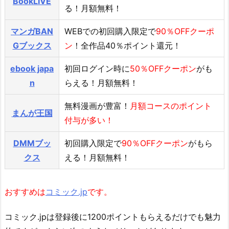
BookLIVE
る！月額無料！
マンガBAN
WEBでの初回購入限定で
90％OFFクーポ
Gブックス
ン
！全作品40％ポイント還元！
ebook japa
初回ログイン時に
50％OFFクーポン
がも
n
らえる！月額無料！
無料漫画が豊富！
月額コースのポイント
まんが王国
付与が多い！
DMMブッ
初回購入限定で
90％OFFクーポン
がもら
クス
える！月額無料！
おすすめは
コミック.jp
です。
コミック.jpは登録後に1200ポイントもらえるだけでも魅力