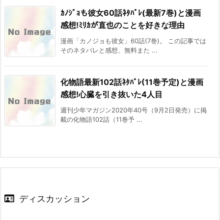
ｶﾉｼﾞｮも彼女60話ﾈﾀﾊﾞﾚ(最新7巻)と漫画
感想!ﾐﾘｶが直也のことを好きな理由
漫画「カノジョも彼女」60話(7巻)。 この記事では
そのネタバレと感想、無料また ...
化物語最新102話ﾈﾀﾊﾞﾚ(11巻予定)と漫画
感想!心臓を引き抜いた4人目
週刊少年マガジン2020年40号（9月2日発売）に掲
載の化物語102話（11巻予 ...
ディスカッション