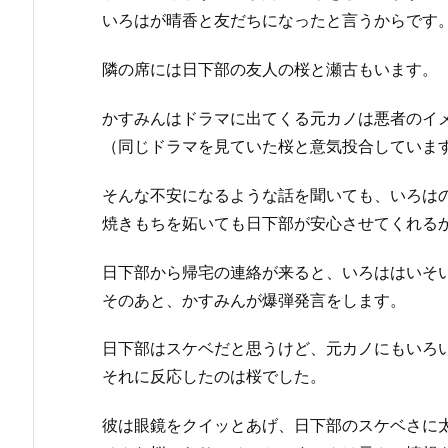
いろはが晴香と友だちになったと言うからです
隣の席には日下部の友人の桜と瀬古もいます。
かすみんはドラマに出てくる元カノは悪者のイ
（同じドラマを見ていた桜と意気投合していま
そんな不安になるような話を聞いても、いろは
焼きもちを妬いても日下部が安心させてくれる
日下部から帰宅の連絡が来ると、いろははいそ
そのあと、かすみんが爆弾発言をします。
日下部はスケベだと思うけど、元カノにもいろ
それに反応したのは桜でした。
彼は眼鏡をクイッとあげ、日下部のスケベさに