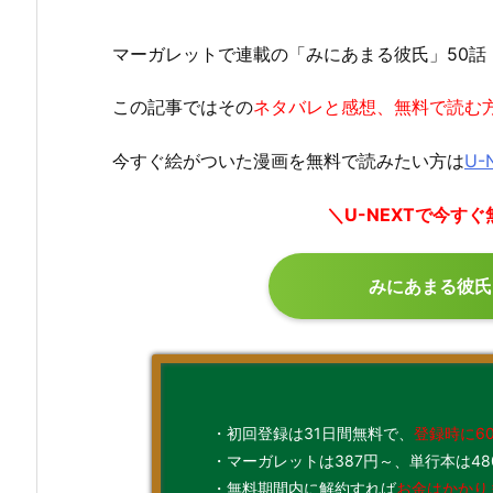
マーガレットで連載の「みにあまる彼氏」50話
この記事ではその
ネタバレと感想、無料で読む
今すぐ絵がついた漫画を無料で読みたい方は
U-
＼U-NEXTで今す
みにあまる彼氏
・初回登録は31日間無料で、
登録時に6
・マーガレットは387円～、単行本は48
・無料期間内に解約すれば
お金はかかり