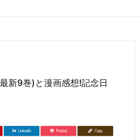
(最新9巻)と漫画感想!記念日
LinkedIn
Pocket
Copy