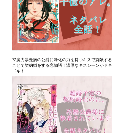
▽魔力暴走病の公爵に浄化の力を持つキスで貢献する
ことで契約婚をする恋物語！濃厚なキスシーンがドキ
ドキ！