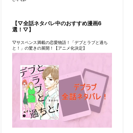
【▽全話ネタバレ中のおすすめ漫画6
選！▽】
▽サスペンス満載の恋愛物語！「デブとラブと過ち
と！」の驚きの展開！【アニメ化決定】