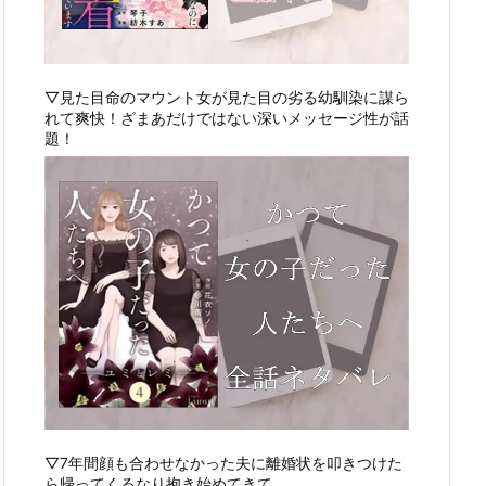
▽見た目命のマウント女が見た目の劣る幼馴染に謀ら
れて爽快！ざまあだけではない深いメッセージ性が話
題！
▽7年間顔も合わせなかった夫に離婚状を叩きつけた
ら帰ってくるなり抱き始めてきて…