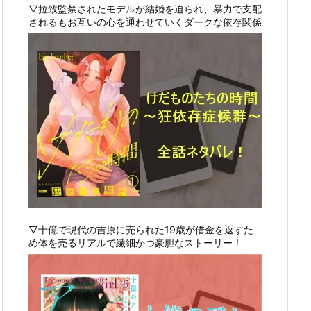
▽拉致監禁されたモデルが結婚を迫られ、暴力で支配
されるもお互いの心を通わせていくダークな依存関係
▽十億で現代の吉原に売られた19歳が借金を返すた
め体を売るリアルで繊細かつ豪胆なストーリー！