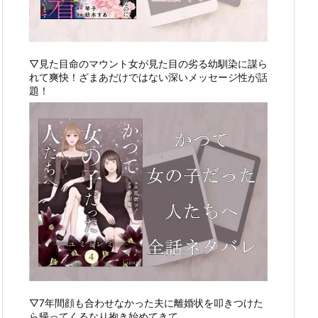
▽見た目命のマウント女が見た目の劣る幼馴染に謀ら
れて爽快！ざまあだけではない深いメッセージ性が話
題！
▽7年間顔も合わせなかった夫に離婚状を叩きつけた
ら帰ってくるなり抱き始めてきて…