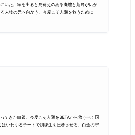
部屋にいた。家を出ると見覚えのある廃墟と荒野が広が
ある人物の元へ向かう。今度こそ人類を救うために
ってきた白銀。今度こそ人類をBETAから救うべく国
力はいわゆるチートで訓練生を圧巻させる。白金の守