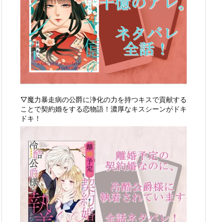
▽魔力暴走病の公爵に浄化の力を持つキスで貢献する
ことで契約婚をする恋物語！濃厚なキスシーンがドキ
ドキ！