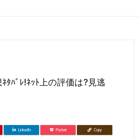
話感想ﾈﾀﾊﾞﾚ!ﾈｯﾄ上の評価は?見逃
LinkedIn
Pocket
Copy