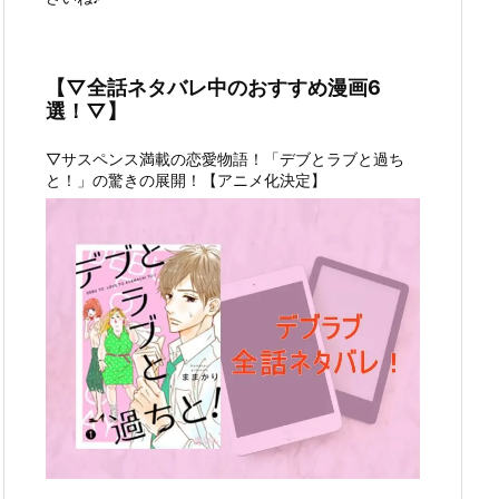
【▽全話ネタバレ中のおすすめ漫画6
選！▽】
▽サスペンス満載の恋愛物語！「デブとラブと過ち
と！」の驚きの展開！【アニメ化決定】