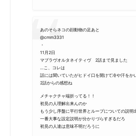
あのそらネコの顔動物の足あと
@cmm3331
・
11月2日
マブラヴオルタネイティヴ 2話まで見ました
…こ、コレは
話には聞いていたがヒドイ口を開けて冷や汗をか
2話からの感想ね
メチャクチャ端折ってる！！
初見の人理解出来んのか
もう少し序盤に平行世界とループについての説明
一番大事な設定説明が分かりづらすぎるだろ
初見の人達は意味不明だろうに