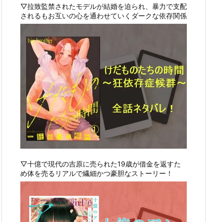
▽拉致監禁されたモデルが結婚を迫られ、暴力で支配
されるもお互いの心を通わせていくダークな依存関係
▽十億で現代の吉原に売られた19歳が借金を返すた
め体を売るリアルで繊細かつ豪胆なストーリー！