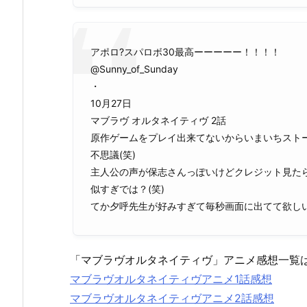
アポロ?スパロボ30最高ーーーーー！！！！
@Sunny_of_Sunday
・
10月27日
マブラヴ オルタネイティヴ 2話
原作ゲームをプレイ出来てないからいまいちスト
不思議(笑)
主人公の声が保志さんっぽいけどクレジット見た
似すぎでは？(笑)
てか夕呼先生が好みすぎて毎秒画面に出てて欲しい
「マブラヴオルタネイティヴ」アニメ感想一覧
マブラヴオルタネイティヴアニメ1話感想
マブラヴオルタネイティヴアニメ2話感想