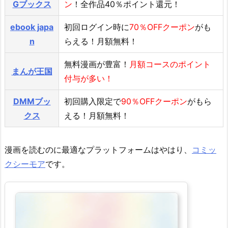
Gブックス
ン
！全作品40％ポイント還元！
ebook japa
初回ログイン時に
70％OFFクーポン
がも
n
らえる！月額無料！
無料漫画が豊富！
月額コースのポイント
まんが王国
付与が多い！
DMMブッ
初回購入限定で
90％OFFクーポン
がもら
クス
える！月額無料！
漫画を読むのに最適なプラットフォームはやはり、
コミッ
クシーモア
です。