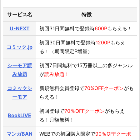
サービス名
特徴
U-NEXT
初回31日間無料で登録時
600P
もらえる！
初回30日間無料で登録時
1200P
もらえ
コミック.jp
る！（期間限定P増量）
シーモア読
初回7日間無料で15万冊以上の多ジャンル
み放題
が
読み放題！
コミックシ
新規無料会員登録で
70%OFFクーポン
がも
ーモア
らえる！
初回登録で
70％OFFクーポン
がもらえ
BookLIVE
る！月額無料！
マンガBAN
WEBでの初回購入限定で
90％OFFクーポ