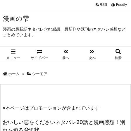
RSS
Feedly
漫画の雫
漫画の最新話ネタバレ含む感想、最新刊や既刊のネタバレ感想など
まとめています。
メニュー
サイドバー
前へ
次へ
検索
ホーム
>
シーモア
※本ページはプロモーションが含まれています
おいしい恋をくださいネタバレ20話と漫画感想！別
れを迫る脅迫状