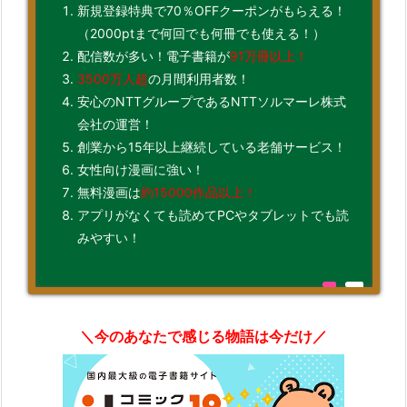
新規登録特典で70％OFFクーポンがもらえる！
（2000ptまで何回でも何冊でも使える！）
配信数が多い！電子書籍が
91万冊以上！
3500万人超
の月間利用者数！
安心のNTTグループであるNTTソルマーレ株式
会社の運営！
創業から15年以上継続している老舗サービス！
女性向け漫画に強い！
無料漫画は
約15000作品以上！
アプリがなくても読めてPCやタブレットでも読
みやすい！
＼今のあなたで感じる物語は今だけ／