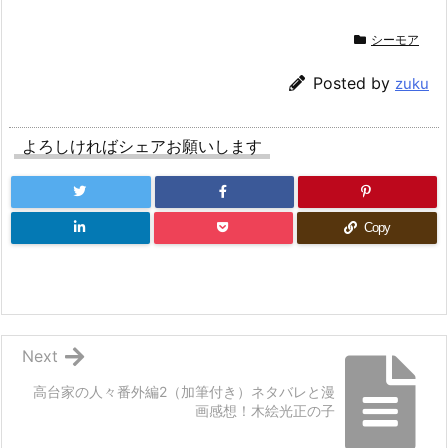
シーモア
Posted by
zuku
よろしければシェアお願いします
Copy
Next
高台家の人々番外編2（加筆付き）ネタバレと漫
画感想！木絵光正の子