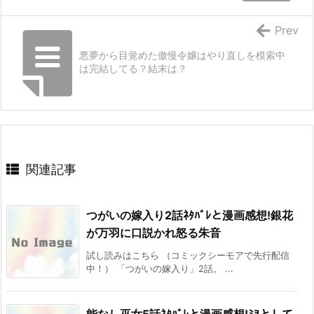
Prev
悪夢から目覚めた傲慢令嬢はやり直しを模索中
は完結してる？結末は？
関連記事
つがいの嫁入り2話ﾈﾀﾊﾞﾚと漫画感想!銀花
が万羽に口説かれ怒る朱音
試し読みはこちら （コミックシーモアで先行配信
中！） 「つがいの嫁入り」2話。 ...