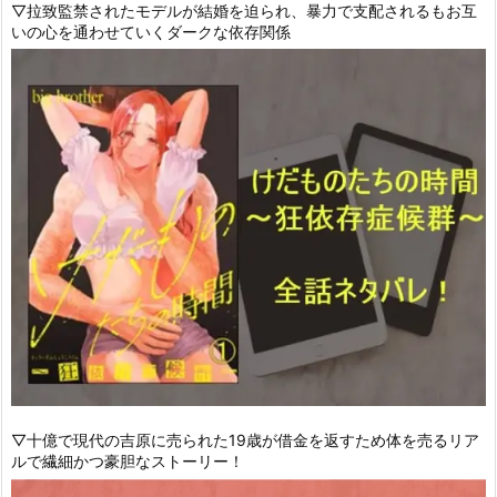
▽拉致監禁されたモデルが結婚を迫られ、暴力で支配されるもお互
いの心を通わせていくダークな依存関係
▽十億で現代の吉原に売られた19歳が借金を返すため体を売るリア
ルで繊細かつ豪胆なストーリー！