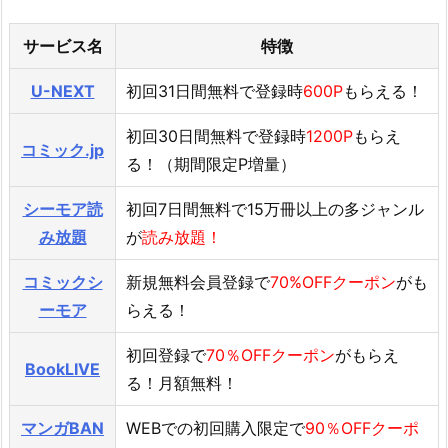
サービス名
特徴
U-NEXT
初回31日間無料で登録時
600P
もらえる！
初回30日間無料で登録時
1200P
もらえ
コミック.jp
る！（期間限定P増量）
シーモア読
初回7日間無料で15万冊以上の多ジャンル
み放題
が
読み放題！
コミックシ
新規無料会員登録で
70%OFFクーポン
がも
ーモア
らえる！
初回登録で
70％OFFクーポン
がもらえ
BookLIVE
る！月額無料！
マンガBAN
WEBでの初回購入限定で
90％OFFクーポ