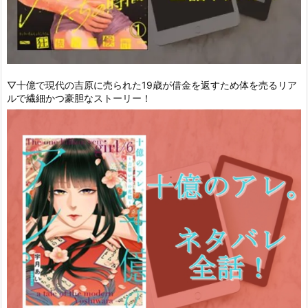
▽十億で現代の吉原に売られた19歳が借金を返すため体を売るリア
ルで繊細かつ豪胆なストーリー！