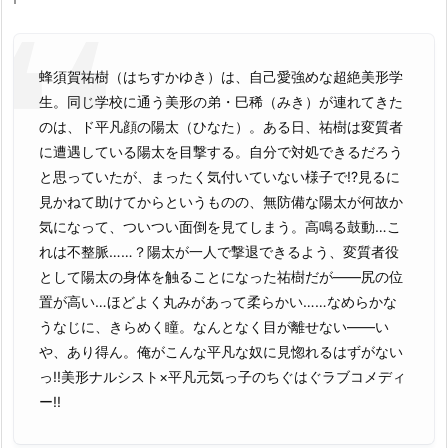
蜂須賀祐樹（はちすかゆき）は、自己愛強めな超絶美形学
生。同じ学校に通う美形の弟・巳稀（みき）が連れてきた
のは、ド平凡顔の陽太（ひなた）。ある日、祐樹は変質者
に遭遇している陽太を目撃する。自分で対処できるだろう
と思っていたが、まったく気付いていない様子で!?見るに
見かねて助けてからというものの、無防備な陽太が何故か
気になって、ついつい面倒を見てしまう。高鳴る鼓動…こ
れは不整脈……？陽太が一人で撃退できるよう、変質者役
として陽太の身体を触ることになった祐樹だが――尻の位
置が高い…ほどよく丸みがあって柔らかい……なめらかな
うなじに、きらめく瞳。なんとなく目が離せない――い
や、あり得ん。俺がこんな平凡な奴に見惚れるはずがない
っ!!美形ナルシスト×平凡元気っ子のちぐはぐラブコメディ
ー!!