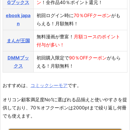
Gブックス
ン
！全作品40％ポイント還元！
ebook japa
初回ログイン時に
70％OFFクーポン
がも
n
らえる！月額無料！
無料漫画が豊富！
月額コースのポイント
まんが王国
付与が多い！
DMMブッ
初回購入限定で
90％OFFクーポン
がもら
クス
える！月額無料！
おすすめは、
コミックシーモア
です。
オリコン顧客満足度No1に選ばれる品揃えと使いやすさを提
供しており、70％オフクーポンは2000ptまで繰り返し何冊
でも使えます。