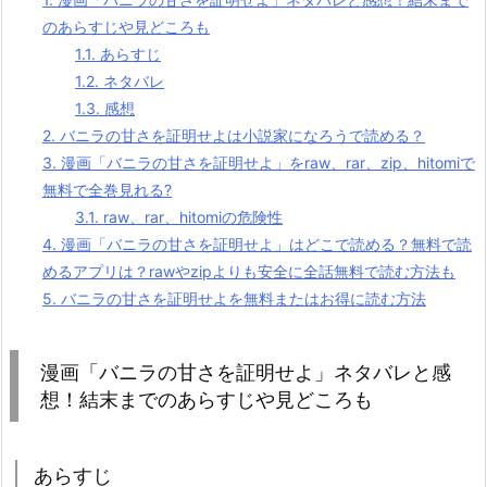
のあらすじや見どころも
1.1.
あらすじ
1.2.
ネタバレ
1.3.
感想
2.
バニラの甘さを証明せよは小説家になろうで読める？
3.
漫画「バニラの甘さを証明せよ」をraw、rar、zip、hitomiで
無料で全巻見れる?
3.1.
raw、rar、hitomiの危険性
4.
漫画「バニラの甘さを証明せよ」はどこで読める？無料で読
めるアプリは？rawやzipよりも安全に全話無料で読む方法も
5.
バニラの甘さを証明せよを無料またはお得に読む方法
漫画「バニラの甘さを証明せよ」ネタバレと感
想！結末までのあらすじや見どころも
あらすじ