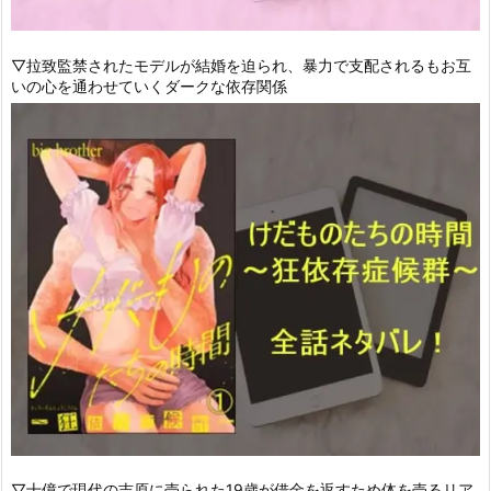
▽拉致監禁されたモデルが結婚を迫られ、暴力で支配されるもお互
いの心を通わせていくダークな依存関係
▽十億で現代の吉原に売られた19歳が借金を返すため体を売るリア