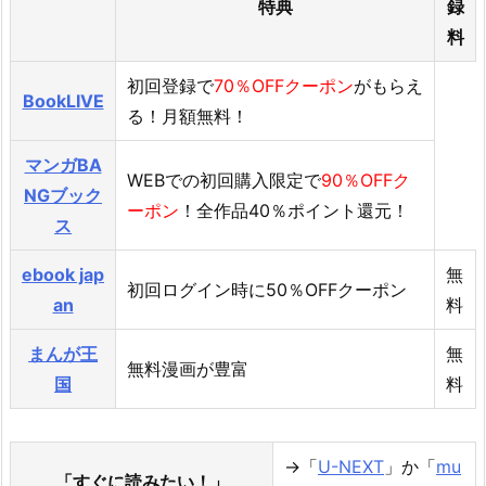
特典
録
料
初回登録で
70％OFFクーポン
がもらえ
BookLIVE
る！月額無料！
マンガBA
WEBでの初回購入限定で
90％OFFク
NGブック
ーポン
！全作品40％ポイント還元！
ス
ebook jap
無
初回ログイン時に50％OFFクーポン
an
料
まんが王
無
無料漫画が豊富
国
料
→「
U-NEXT
」か「
mu
「すぐに読みたい！」