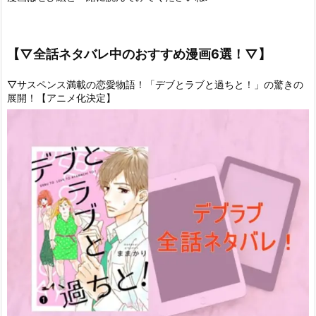
【▽全話ネタバレ中のおすすめ漫画6選！▽】
▽サスペンス満載の恋愛物語！「デブとラブと過ちと！」の驚きの
展開！【アニメ化決定】