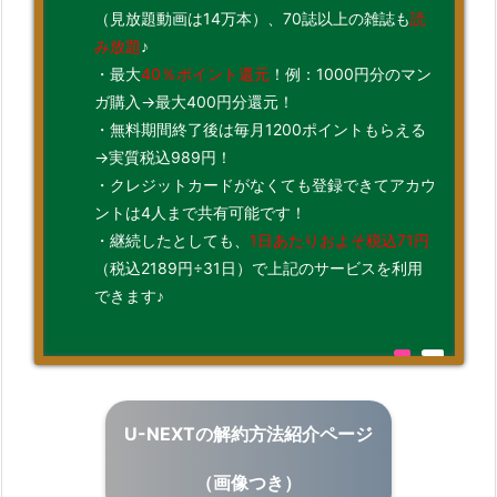
（見放題動画は14万本）、70誌以上の雑誌も
読
み放題
♪
・最大
40％ポイント還元
！例：1000円分のマン
ガ購入→最大400円分還元！
・無料期間終了後は毎月1200ポイントもらえる
→実質税込989円！
・クレジットカードがなくても登録できてアカウ
ントは4人まで共有可能です！
・継続したとしても、
1日あたりおよそ税込71円
（税込2189円÷31日）で上記のサービスを利用
できます♪
U-NEXTの解約方法紹介ページ
（画像つき）