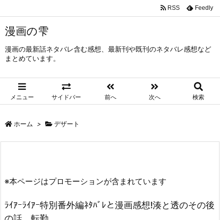
RSS
Feedly
漫画の雫
漫画の最新話ネタバレ含む感想、最新刊や既刊のネタバレ感想など
まとめています。
メニュー
サイドバー
前へ
次へ
検索
ホーム
>
デザート
※本ページはプロモーションが含まれています
ﾗｲｱｰﾗｲｱｰ特別番外編ﾈﾀﾊﾞﾚと漫画感想!湊と透のその後
の話、転勤