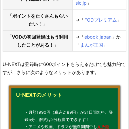
sic.jp
」
「ポイントをたくさんもらい
→「
FODプレミアム
」
たい！」
「VODの初回登録はもう利用
→「
ebook japan
」か
したことがある！」
「
まんが王国
」
U-NEXTは登録時に600ポイントもらえるだけでも魅力的で
すが、さらに次のようなメリットがあります。
U-NEXTのメリット
・月額1990円（税込2189円）が31日間無料、登
録5分、解約は2分程度でできます！
・アニメや映画、ドラマが無料期間中も
見放題