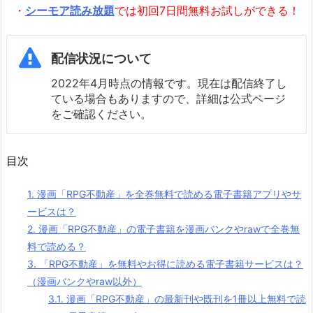
・
シーモア読み放題
では初回7日間無料お試しができる！
配信状況について
2022年4月時点の情報です。現在は配信終了し
ている場合もありますので、詳細は公式ページ
をご確認ください。
目次
1.
漫画「RPG不動産」を全巻無料で読める電子書籍アプリやサ
ービスは？
2.
漫画「RPG不動産」の電子書籍を漫画バンクやrawで全巻無
料で読める？
3.
「RPG不動産」を無料やお得に読める電子書籍サービスは？
（漫画バンクやraw以外）
3.1.
漫画「RPG不動産」の最新刊や既刊を1冊以上無料で読