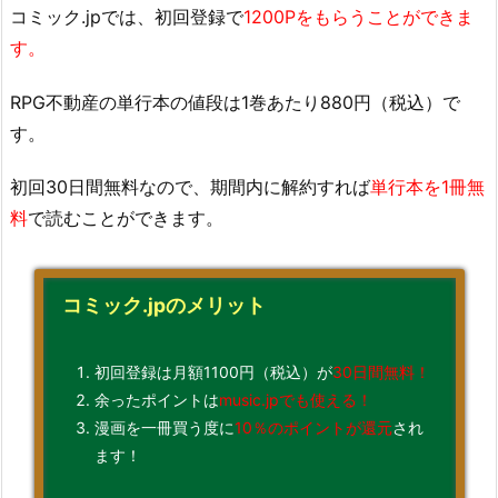
コミック.jpでは、初回登録で
1200Pをもらうことができま
す。
RPG不動産の単行本の値段は1巻あたり880円（税込）で
す。
初回30日間無料なので、期間内に解約すれば
単行本を1冊無
料
で読むことができます。
コミック.jpのメリット
初回登録は月額1100円（税込）が
30日間無料！
余ったポイントは
music.jpでも使える！
漫画を一冊買う度に
10％のポイントが還元
され
ます！