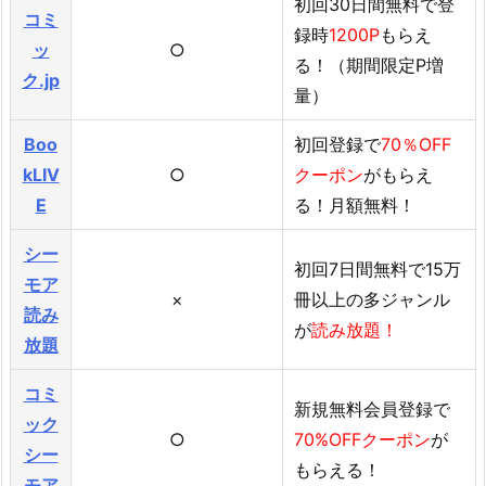
初回30日間無料で登
コミ
録時
1200P
もらえ
ッ
○
る！（期間限定P増
ク.jp
量）
Boo
初回登録で
70％OFF
kLIV
○
クーポン
がもらえ
E
る！月額無料！
シー
初回7日間無料で15万
モア
×
冊以上の多ジャンル
読み
が
読み放題！
放題
コミ
新規無料会員登録で
ック
○
70%OFFクーポン
が
シー
もらえる！
モア