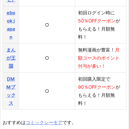
ebo
初回ログイン時に
ok j
50％OFFクーポン
が
○
apa
もらえる！月額無
n
料！
まん
無料漫画が豊富！
月
が王
○
額コースのポイント
国
付与が多い！
DM
初回購入限定で
Mブ
90％OFFクーポン
が
○
ック
もらえる！月額無
ス
料！
おすすめは
コミックシーモア
です。