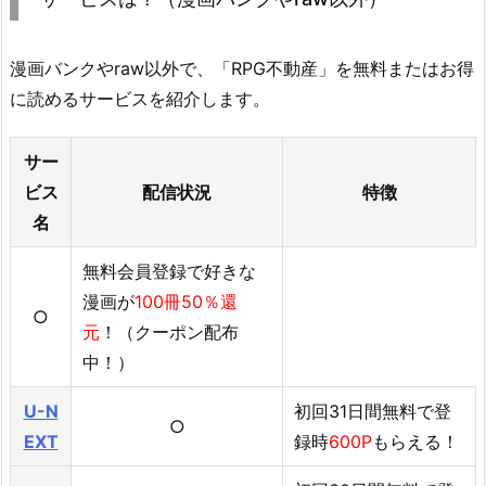
漫画バンクやraw以外で、「RPG不動産」を無料またはお得
に読めるサービスを紹介します。
サー
ビス
配信状況
特徴
名
無料会員登録で好きな
漫画が
100冊50％還
○
元
！（クーポン配布
中！）
U-N
初回31日間無料で登
○
EXT
録時
600P
もらえる！