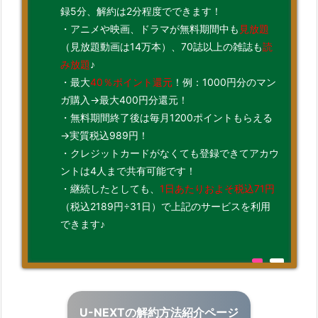
録5分、解約は2分程度でできます！
・アニメや映画、ドラマが無料期間中も
見放題
（見放題動画は14万本）、70誌以上の雑誌も
読
み放題
♪
・最大
40％ポイント還元
！例：1000円分のマン
ガ購入→最大400円分還元！
・無料期間終了後は毎月1200ポイントもらえる
→実質税込989円！
・クレジットカードがなくても登録できてアカウ
ントは4人まで共有可能です！
・継続したとしても、
1日あたりおよそ税込71円
（税込2189円÷31日）で上記のサービスを利用
できます♪
U-NEXTの解約方法紹介ページ