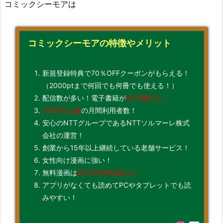
コミックシーモアは
コミックシーモアの特徴やメリット
新規登録特典で70％OFFクーポンがもらえる！
（2000ptまで何回でも何冊でも使える！）
配信数が多い！電子書籍が
91万冊以上！
3500万人超
の月間利用者数！
安心のNTTグループであるNTTソルマーレ株式
会社の運営！
創業から15年以上継続している老舗サービス！
女性向け漫画に強い！
無料漫画は
約15000作品以上！
アプリがなくても読めてPCやタブレットでも読
みやすい！