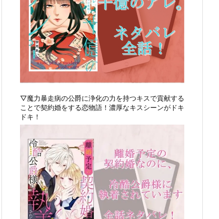
▽魔力暴走病の公爵に浄化の力を持つキスで貢献する
ことで契約婚をする恋物語！濃厚なキスシーンがドキ
ドキ！