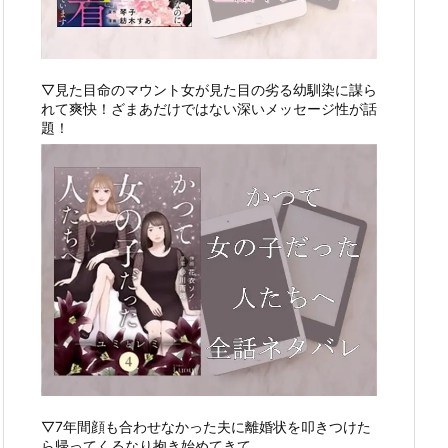
▽見た目命のマウント女が見た目の劣る幼馴染に謀ら
れて爽快！ざまあだけではない深いメッセージ性が話
題！
▽7年間顔も合わせなかった夫に離婚状を叩きつけた
ら帰ってくるなり抱き始めてきて…