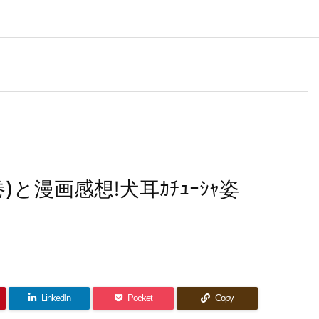
(2巻)と漫画感想!犬耳ｶﾁｭｰｼｬ姿
LinkedIn
Pocket
Copy