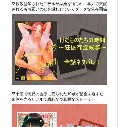
▽拉致監禁されたモデルが結婚を迫られ、暴力で支配
されるもお互いの心を通わせていくダークな依存関係
▽十億で現代の吉原に売られた19歳が借金を返すた
め体を売るリアルで繊細かつ豪胆なストーリー！