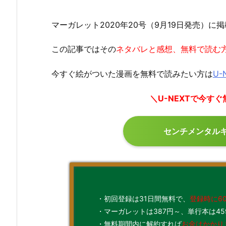
マーガレット2020年20号（9月19日発売）に
この記事ではその
ネタバレと感想、無料で読む
今すぐ絵がついた漫画を無料で読みたい方は
U-
＼U-NEXTで今す
センチメンタル
・初回登録は31日間無料で、
登録時に6
・マーガレットは387円～、単行本は45
・無料期間内に解約すれば
お金はかかり