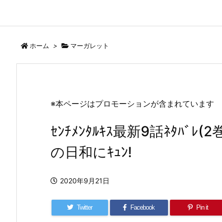
ホーム
>
マーガレット
※本ページはプロモーションが含まれています
ｾﾝﾁﾒﾝﾀﾙｷｽ最新9話ﾈﾀﾊﾞﾚ
の日和にｷｭﾝ!
2020年9月21日
Twitter
Facebook
Pin it