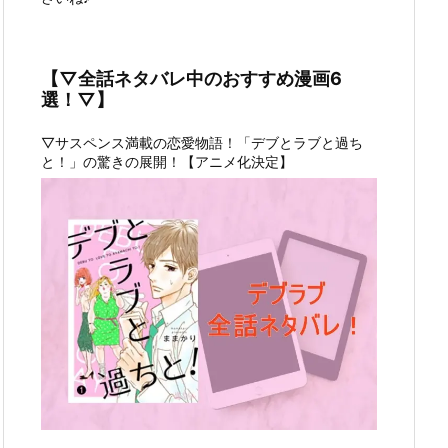
【▽全話ネタバレ中のおすすめ漫画6
選！▽】
▽サスペンス満載の恋愛物語！「デブとラブと過ち
と！」の驚きの展開！【アニメ化決定】