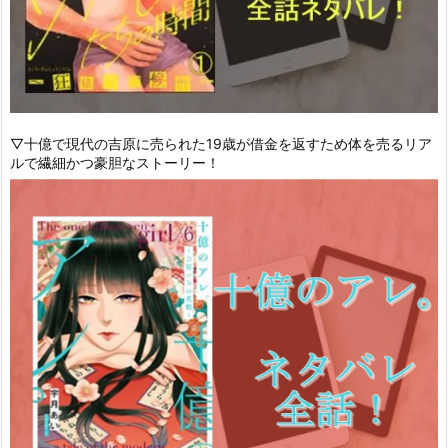
▽十億で現代の吉原に売られた19歳が借金を返すため体を売るリア
ルで繊細かつ豪胆なストーリー！