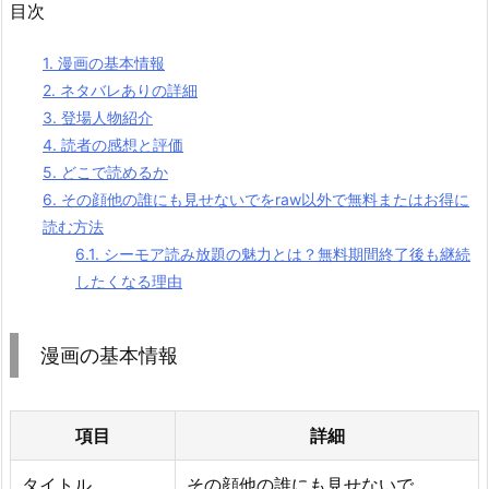
目次
1.
漫画の基本情報
2.
ネタバレありの詳細
3.
登場人物紹介
4.
読者の感想と評価
5.
どこで読めるか
6.
その顔他の誰にも見せないでをraw以外で無料またはお得に
読む方法
6.1.
シーモア読み放題の魅力とは？無料期間終了後も継続
したくなる理由
漫画の基本情報
項目
詳細
タイトル
その顔他の誰にも見せないで