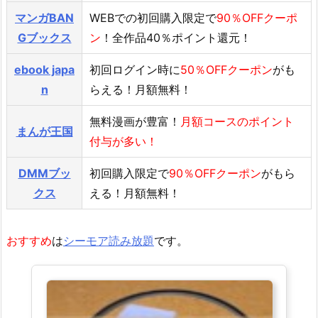
マンガBAN
WEBでの初回購入限定で
90％OFFクーポ
Gブックス
ン
！全作品40％ポイント還元！
ebook japa
初回ログイン時に
50％OFFクーポン
がも
n
らえる！月額無料！
無料漫画が豊富！
月額コースのポイント
まんが王国
付与が多い！
DMMブッ
初回購入限定で
90％OFFクーポン
がもら
クス
える！月額無料！
おすすめ
は
シーモア読み放題
です。