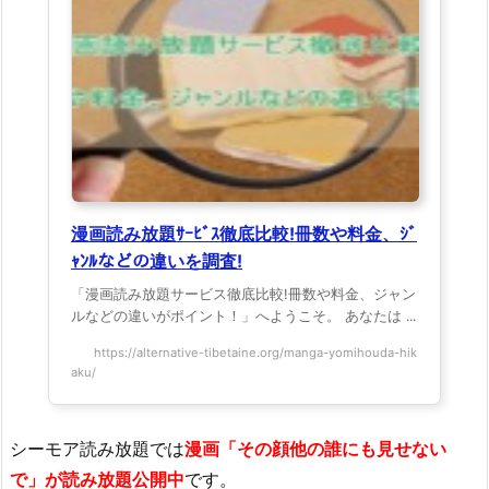
漫画読み放題ｻｰﾋﾞｽ徹底比較!冊数や料金、ｼﾞ
ｬﾝﾙなどの違いを調査!
「漫画読み放題サービス徹底比較!冊数や料金、ジャン
ルなどの違いがポイント！」へようこそ。 あなたは ...
https://alternative-tibetaine.org/manga-yomihouda-hik
aku/
シーモア読み放題では
漫画「その顔他の誰にも見せない
で」が読み放題公開中
です。