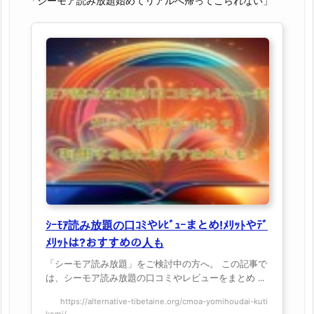
「シーモア読み放題始めてリアルへ帰ってこられない」
ｼｰﾓｱ読み放題の口ｺﾐやﾚﾋﾞｭｰまとめ!ﾒﾘｯﾄやﾃﾞ
ﾒﾘｯﾄは?おすすめの人も
「シーモア読み放題」をご検討中の方へ。 この記事で
は、シーモア読み放題の口コミやレビューをまとめ ...
https://alternative-tibetaine.org/cmoa-yomihoudai-kuti
komi/