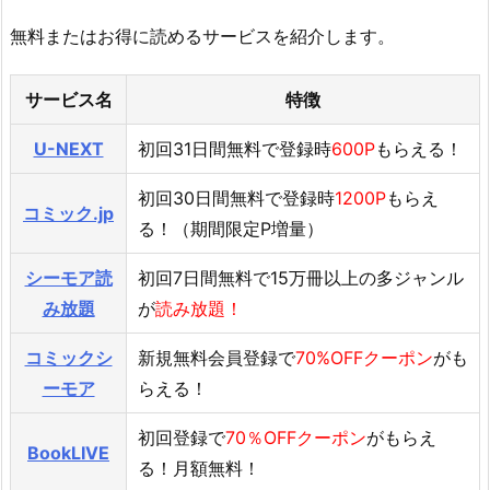
無料またはお得に読めるサービスを紹介します。
サービス名
特徴
U-NEXT
初回31日間無料で登録時
600P
もらえる！
初回30日間無料で登録時
1200P
もらえ
コミック.jp
る！（期間限定P増量）
シーモア読
初回7日間無料で15万冊以上の多ジャンル
み放題
が
読み放題！
コミックシ
新規無料会員登録で
70%OFFクーポン
がも
ーモア
らえる！
初回登録で
70％OFFクーポン
がもらえ
BookLIVE
る！月額無料！