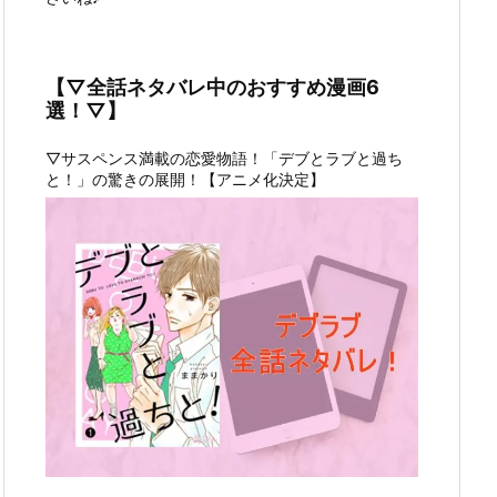
【▽全話ネタバレ中のおすすめ漫画6
選！▽】
▽サスペンス満載の恋愛物語！「デブとラブと過ち
と！」の驚きの展開！【アニメ化決定】