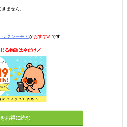
てきません。
ミックシーモア
が
おすすめ
です！
感じる物語は今だけ／
をお得に読む