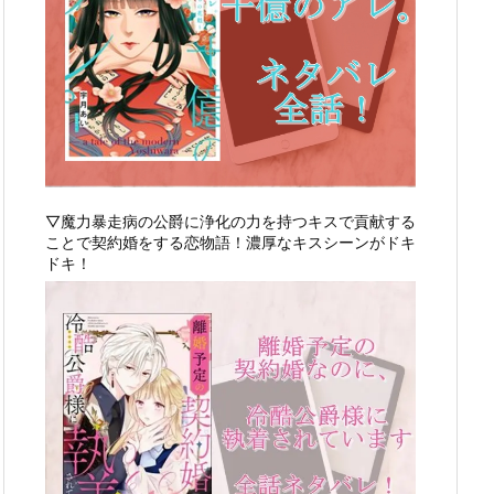
▽魔力暴走病の公爵に浄化の力を持つキスで貢献する
ことで契約婚をする恋物語！濃厚なキスシーンがドキ
ドキ！