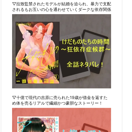
▽拉致監禁されたモデルが結婚を迫られ、暴力で支配
されるもお互いの心を通わせていくダークな依存関係
▽十億で現代の吉原に売られた19歳が借金を返すた
め体を売るリアルで繊細かつ豪胆なストーリー！