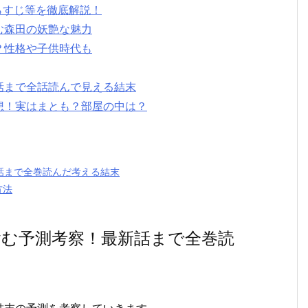
らすじ等を徹底解説！
む森田の妖艶な魅力
？性格や子供時代も
話まで全話読んで見える結末
想！実はまとも？部屋の中は？
話まで全巻読んだ考える結末
方法
む予測考察！最新話まで全巻読