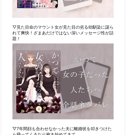
▽見た目命のマウント女が見た目の劣る幼馴染に謀ら
れて爽快！ざまあだけではない深いメッセージ性が話
題！
▽7年間顔も合わせなかった夫に離婚状を叩きつけた
ら帰ってくるなり抱き始めてきて…