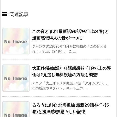
関連記事
この音とまれ!最新話96話ﾈﾀﾊﾞﾚ(24巻)と
漫画感想!4人の音が一つに
ジャンプSQ.2020年11月号に掲載の「この音とま
れ！」96話（24巻）。 こ ...
大正ｵﾄﾒ御伽話ｱﾆﾒ1話感想ﾈﾀﾊﾞﾚ!ﾈｯﾄ上の評
価は?見逃し無料視聴の方法も調査!
アニメ「大正オトメ御伽話」1話「夕月 来タル」。
その感想やネタバレ、ネット上の ...
るろうに剣心 北海道編 最新29話ﾈﾀﾊﾞﾚ(5
巻)と漫画感想!忌々しい記憶