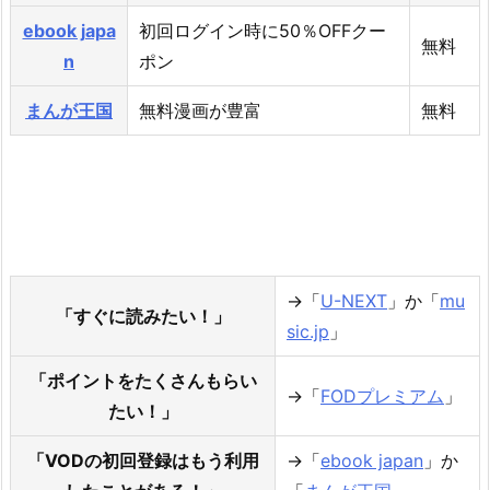
ebook japa
初回ログイン時に50％OFFクー
無料
n
ポン
まんが王国
無料漫画が豊富
無料
→「
U-NEXT
」か「
mu
「すぐに読みたい！」
sic.jp
」
「ポイントをたくさんもらい
→「
FODプレミアム
」
たい！」
「VODの初回登録はもう利用
→「
ebook japan
」か