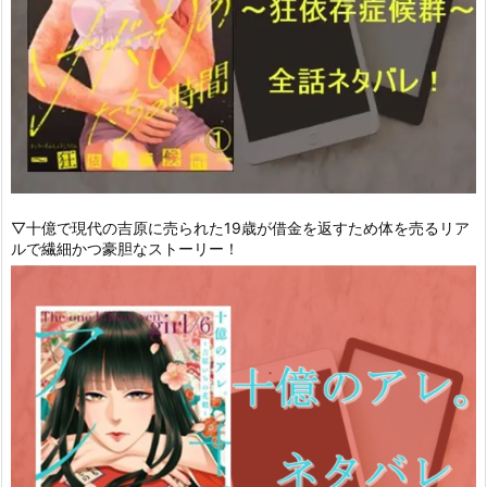
▽十億で現代の吉原に売られた19歳が借金を返すため体を売るリア
ルで繊細かつ豪胆なストーリー！