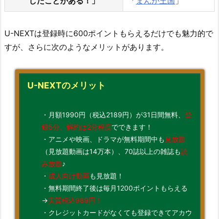
したことがある！」
「
まんが王国
」
U-NEXTは登録時に600ポイントもらえるだけでも魅力的で
すが、さらに次のようなメリットがあります。
U-NEXTのメリット
・月額1990円（税込2189円）が31日間無料、
登
録5分、解約は2分程度
でできます！
・アニメや映画、ドラマが無料期間中も
見放題
（見放題動画は14万本）、70誌以上の雑誌も
読
み放題
♪
・
成人向け動画
も見放題！
・無料期間終了後は毎月1200ポイントもらえる
→
実質税込989円！
・クレジットカードがなくても登録できてアカウ