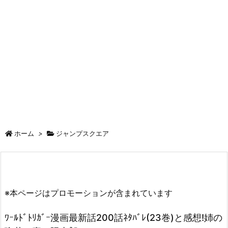
ホーム
>
ジャンプスクエア
※本ページはプロモーションが含まれています
ﾜｰﾙﾄﾞﾄﾘｶﾞｰ漫画最新話200話ﾈﾀﾊﾞﾚ(23巻)と感想!姉の