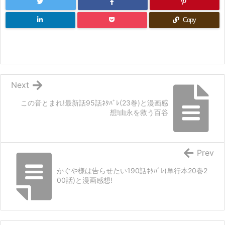
Copy
Next
この音とまれ!最新話95話ﾈﾀﾊﾞﾚ(23巻)と漫画感
想!由永を救う百谷
Prev
かぐや様は告らせたい190話ﾈﾀﾊﾞﾚ(単行本20巻2
00話)と漫画感想!