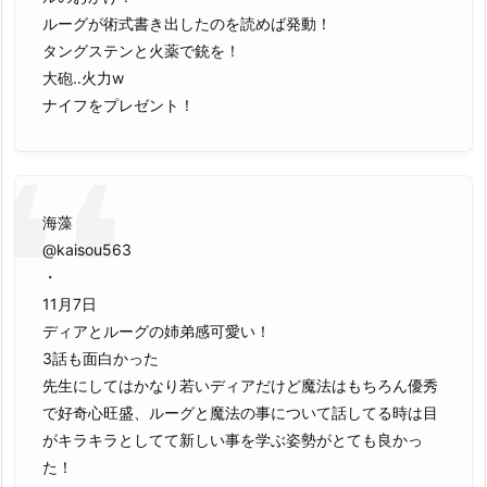
ルーグが術式書き出したのを読めば発動！
タングステンと火薬で銃を！
大砲..火力w
ナイフをプレゼント！
海藻
@kaisou563
・
11月7日
ディアとルーグの姉弟感可愛い！
3話も面白かった
先生にしてはかなり若いディアだけど魔法はもちろん優秀
で好奇心旺盛、ルーグと魔法の事について話してる時は目
がキラキラとしてて新しい事を学ぶ姿勢がとても良かっ
た！