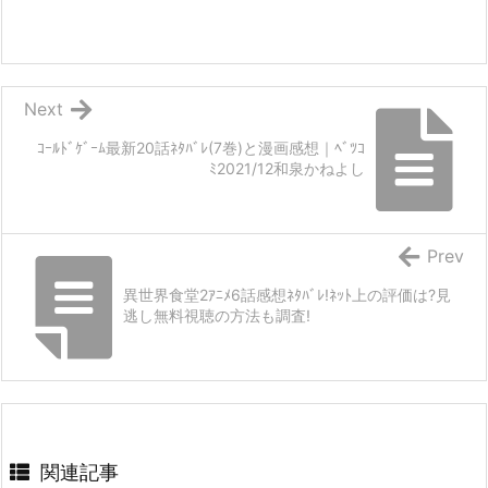
Next
ｺｰﾙﾄﾞｹﾞｰﾑ最新20話ﾈﾀﾊﾞﾚ(7巻)と漫画感想｜ﾍﾞﾂｺ
ﾐ2021/12和泉かねよし
Prev
異世界食堂2ｱﾆﾒ6話感想ﾈﾀﾊﾞﾚ!ﾈｯﾄ上の評価は?見
逃し無料視聴の方法も調査!
関連記事