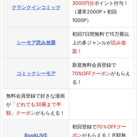
3000円分
ポイント付与！
クランクインコミック
（通常2000P＋初回
1000P）
初回7日間無料で15万冊以
シーモア読み放題
上の多ジャンルが
読み放
題！
新規無料会員登録で
コミックシーモア
70%OFFクーポン
がもらえ
る！
無料会員登録で好きな漫画
が
「どれでも30冊まで半
額」クーポン
がもらえる！
初回登録で
70％OFFクー
BookLIVE
ポン
がもらえる！月額無