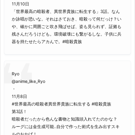
11月10日
「世界最高の暗殺者、異世界貴族に転生する」3話。なん
か詠唱が恐いな。それはさておき、暗殺って何だっけ？い
や、確かに周囲ごと吹き飛ばせば、姿も見られず、証拠も
残さんだろうけども。環境破壊にも繋がるしな。子供に兵
器を持たせたらアカんで。#暗殺貴族
Ryo
@anime_like_Ryo
・
11月8日
#世界最高の暗殺者異世界貴族に転生する #暗殺貴族
第3話！
暗殺者だったから色んな書物と知識頭入れてたのかな？
ルーグには金生成可能..自分で作った術式を生み出すスキ
ルのおかげ！