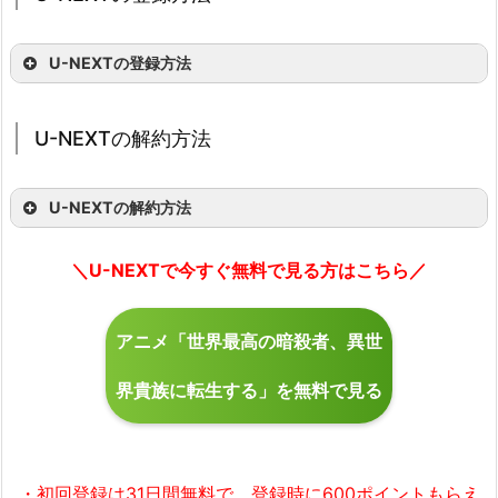
U-NEXTの登録方法
U-NEXTの解約方法
U-NEXTの解約方法
「まず31日間無料体験」を選択
名前、生年月日などの情報を入力
＼U-NEXTで今すぐ無料で見る方はこちら／
決済情報の入力
アニメ「世界最高の暗殺者、異世
界貴族に転生する」を無料で見る
契約したアカウントにログイン
「アカウント設定」を選択
（「契約・決済情報」を選択）
「契約内容の確認・解約」を選択
・初回登録は31日間無料で、登録時に600ポイントもらえ