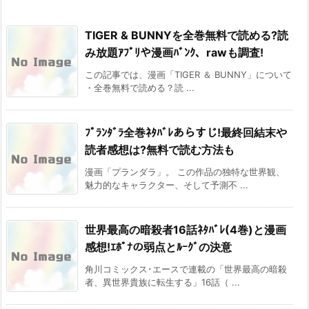
TIGER & BUNNYを全巻無料で読める?読
み放題ｱﾌﾟﾘや漫画ﾊﾞﾝｸ、rawも調査!
この記事では、漫画「TIGER ＆ BUNNY」について
・全巻無料で読める？読 ...
ﾌﾟﾗﾝﾀﾞﾗ全巻ﾈﾀﾊﾞﾚあらすじ!最終回結末や
読者感想は?無料で読む方法も
漫画「プランダラ」。 この作品の独特な世界観、
魅力的なキャラクター、そして予測不 ...
世界最高の暗殺者16話ﾈﾀﾊﾞﾚ(4巻)と漫画
感想!ｴﾎﾟﾅの弱点とﾙｰｸﾞの決意
角川コミックス･エースで連載の「世界最高の暗殺
者、異世界貴族に転生する」16話（ ...