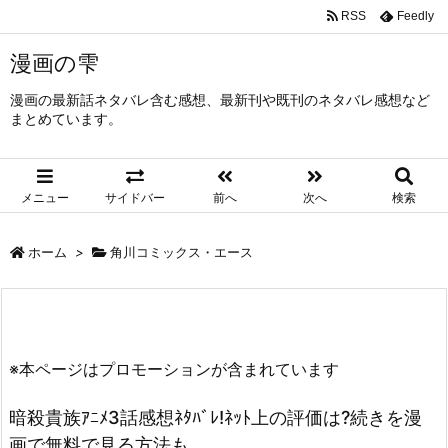
RSS
Feedly
漫画の雫
漫画の最新話ネタバレ含む感想、最新刊や既刊のネタバレ感想など
まとめています。
メニュー
サイドバー
前へ
次へ
検索
ホーム
>
角川コミックス・エース
※本ページはプロモーションが含まれています
暗殺貴族ｱﾆﾒ3話感想ﾈﾀﾊﾞﾚ!ﾈｯﾄ上の評価は?続きを漫
画で無料で見る方法も