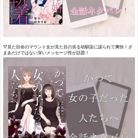
▽見た目命のマウント女が見た目の劣る幼馴染に謀られて爽快！ざ
まあだけではない深いメッセージ性が話題！