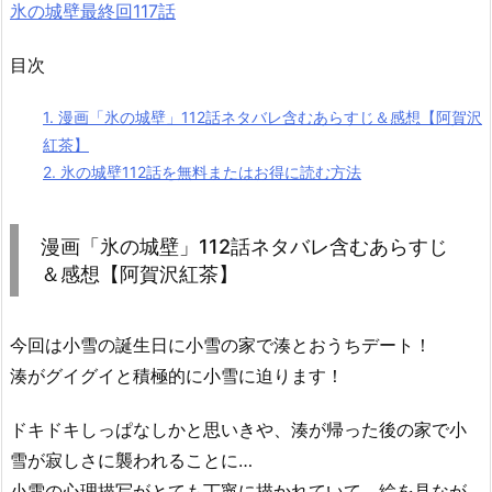
氷の城壁最終回117話
目次
1.
漫画「氷の城壁」112話ネタバレ含むあらすじ＆感想【阿賀沢
紅茶】
2.
氷の城壁112話を無料またはお得に読む方法
漫画「氷の城壁」112話ネタバレ含むあらすじ
＆感想【阿賀沢紅茶】
今回は小雪の誕生日に小雪の家で湊とおうちデート！
湊がグイグイと積極的に小雪に迫ります！
ドキドキしっぱなしかと思いきや、湊が帰った後の家で小
雪が寂しさに襲われることに…
小雪の心理描写がとても丁寧に描かれていて、絵を見なが