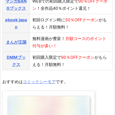
マンガBAN
WEBでの初回購入限定で
90％OFFクーポ
Gブックス
ン
！全作品40％ポイント還元！
ebook japa
初回ログイン時に
50％OFFクーポン
がも
n
らえる！月額無料！
無料漫画が豊富！
月額コースのポイント
まんが王国
付与が多い！
DMMブッ
初回購入限定で
90％OFFクーポン
がもら
クス
える！月額無料！
おすすめは
コミックシーモア
です。