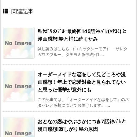
関連記事
ｻﾚﾀｶﾞﾜのﾌﾞﾙｰ最終回145話ﾈﾀﾊﾞﾚ(ﾀﾃﾖﾐ)と
漫画感想!暢と梢に続くたみ
試し読みはこちら （コミックシーモア） 「サレタ
ガワのブルー」タテヨミ版最終回1 ...
オーダーメイドな恋をして見どころや漫
画感想！年上で恋愛対象と見られてない
と思った優華が意外にも
この記事では、「オーダーメイドな恋をして」のネ
タバレと感想についてお届けします。 ...
おとなの恋はやぶさかにつき7話ﾈﾀﾊﾞﾚと
漫画感想!寂しがり屋の原因