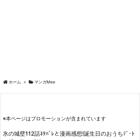
ホーム
>
マンガMee
※本ページはプロモーションが含まれています
氷の城壁112話ﾈﾀﾊﾞﾚと漫画感想!誕生日のおうちﾃﾞｰﾄ