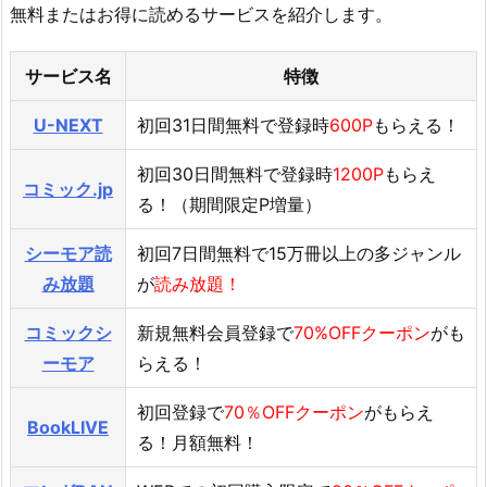
無料またはお得に読めるサービスを紹介します。
サービス名
特徴
U-NEXT
初回31日間無料で登録時
600P
もらえる！
初回30日間無料で登録時
1200P
もらえ
コミック.jp
る！（期間限定P増量）
シーモア読
初回7日間無料で15万冊以上の多ジャンル
み放題
が
読み放題！
コミックシ
新規無料会員登録で
70%OFFクーポン
がも
ーモア
らえる！
初回登録で
70％OFFクーポン
がもらえ
BookLIVE
る！月額無料！