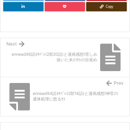
Copy
Next
ennead96話ﾈﾀﾊﾞﾚ(2部20話)と漫画感想!苦しみ
抜いた末のｾﾄの目覚め
Prev
ennead94話ﾈﾀﾊﾞﾚ(2部18話)と漫画感想!神官の
遺体処理に怒るｾﾄ