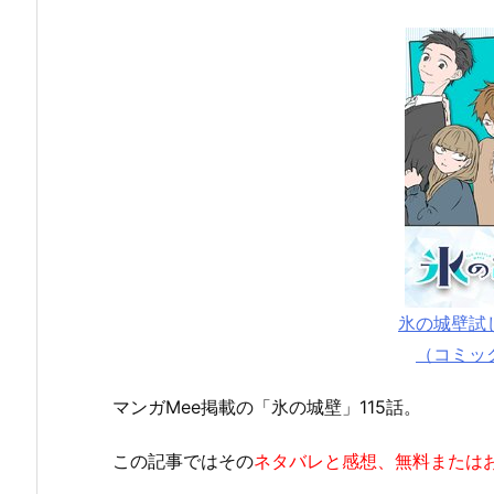
氷の城壁試
（コミッ
マンガMee掲載の「氷の城壁」115話。
この記事ではその
ネタバレと感想、無料または