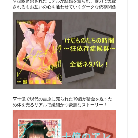
▽拉致監禁されたモデルが結婚を迫られ、暴力で支配
されるもお互いの心を通わせていくダークな依存関係
▽十億で現代の吉原に売られた19歳が借金を返すた
め体を売るリアルで繊細かつ豪胆なストーリー！