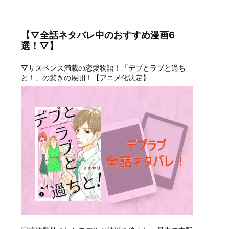
【▽全話ネタバレ中のおすすめ漫画6
選！▽】
▽サスペンス満載の恋愛物語！「デブとラブと過ち
と！」の驚きの展開！【アニメ化決定】