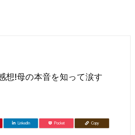
漫画感想!母の本音を知って涙す
LinkedIn
Pocket
Copy