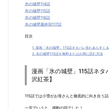
氷の城壁114話
氷の城壁115話
氷の城壁116話
氷の城壁最終回117話
目次
1.
漫画「氷の城壁」115話ネタバレ含むあらすじ
2.
氷の城壁115話を無料またはお得に読む方法
漫画「氷の城壁」115話ネ
沢紅茶】
115話では小雪がお母さんと徹底的に向き合う
一言でいうと、感動の回でした！