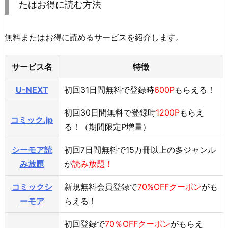
たはお得に読む方法
無料またはお得に読めるサービスを紹介します。
サービス名
特徴
U-NEXT
初回31日間無料で登録時
600P
もらえる！
初回30日間無料で登録時
1200P
もらえ
コミック.jp
る！（期間限定P増量）
シーモア読
初回7日間無料で15万冊以上の多ジャンル
み放題
が
読み放題！
コミックシ
新規無料会員登録で
70%OFFクーポン
がも
ーモア
らえる！
初回登録で
70％OFFクーポン
がもらえ