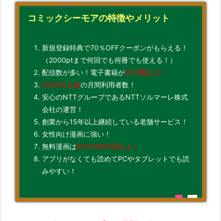
コミックシーモアの特徴やメリット
新規登録特典で70％OFFクーポンがもらえる！
（2000ptまで何回でも何冊でも使える！）
配信数が多い！電子書籍が
91万冊以上！
3500万人超
の月間利用者数！
安心のNTTグループであるNTTソルマーレ株式
会社の運営！
創業から15年以上継続している老舗サービス！
女性向け漫画に強い！
無料漫画は
約15000作品以上！
アプリがなくても読めてPCやタブレットでも読
みやすい！