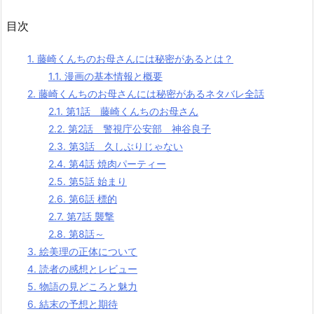
目次
1.
藤崎くんちのお母さんには秘密があるとは？
1.1.
漫画の基本情報と概要
2.
藤崎くんちのお母さんには秘密があるネタバレ全話
2.1.
第1話 藤崎くんちのお母さん
2.2.
第2話 警視庁公安部 神谷良子
2.3.
第3話 久しぶりじゃない
2.4.
第4話 焼肉パーティー
2.5.
第5話 始まり
2.6.
第6話 標的
2.7.
第7話 襲撃
2.8.
第8話～
3.
絵美理の正体について
4.
読者の感想とレビュー
5.
物語の見どころと魅力
6.
結末の予想と期待