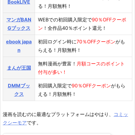
BookLIVE
る！月額無料！
マンガBAN
WEBでの初回購入限定で
90％OFFクーポ
Gブックス
ン
！全作品40％ポイント還元！
ebook japa
初回ログイン時に
70％OFFクーポン
がも
n
らえる！月額無料！
無料漫画が豊富！
月額コースのポイント
まんが王国
付与が多い！
DMMブッ
初回購入限定で
90％OFFクーポン
がもら
クス
える！月額無料！
漫画を読むのに最適なプラットフォームはやはり、
コミッ
クシーモア
です。