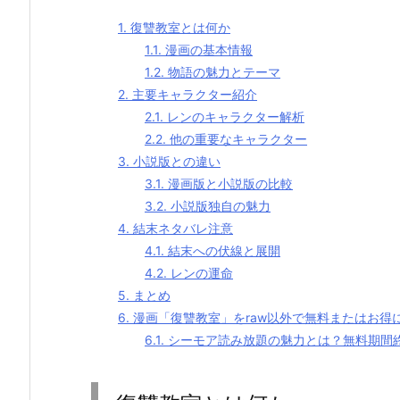
1.
復讐教室とは何か
1.1.
漫画の基本情報
1.2.
物語の魅力とテーマ
2.
主要キャラクター紹介
2.1.
レンのキャラクター解析
2.2.
他の重要なキャラクター
3.
小説版との違い
3.1.
漫画版と小説版の比較
3.2.
小説版独自の魅力
4.
結末ネタバレ注意
4.1.
結末への伏線と展開
4.2.
レンの運命
5.
まとめ
6.
漫画「復讐教室」をraw以外で無料またはお得
6.1.
シーモア読み放題の魅力とは？無料期間