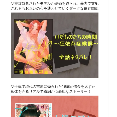
▽拉致監禁されたモデルが結婚を迫られ、暴力で支配
されるもお互いの心を通わせていくダークな依存関係
▽十億で現代の吉原に売られた19歳が借金を返すた
め体を売るリアルで繊細かつ豪胆なストーリー！