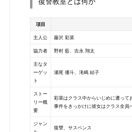
復讐教室とは何か
項目
主人公
藤沢 彩菜
協力者
野村 藍、吉永 翔太
主なタ
ーゲッ
瀬尾 優斗、滝嶋 結子
ト
ストー
彩菜はクラス中からいじめに遭って
リー概
事件をきっかけに彼女はクラス全員
要
ジャン
復讐、サスペンス
ル