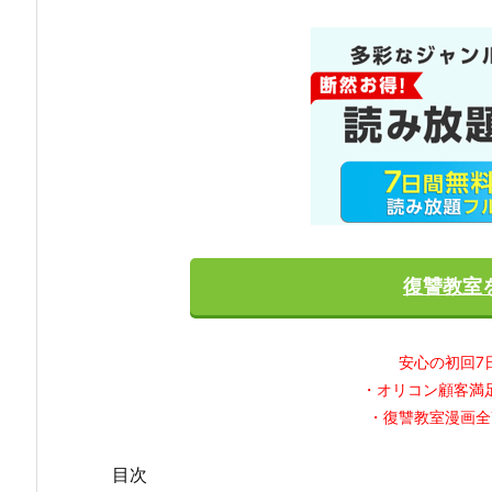
復讐教室
安心の初回7
・オリコン顧客満
・復讐教室漫画全
目次