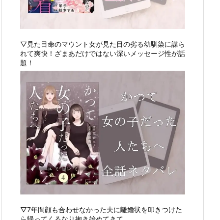
▽見た目命のマウント女が見た目の劣る幼馴染に謀ら
れて爽快！ざまあだけではない深いメッセージ性が話
題！
▽7年間顔も合わせなかった夫に離婚状を叩きつけた
ら帰ってくるなり抱き始めてきて…