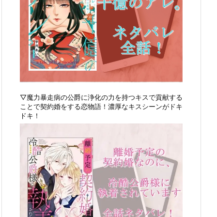
▽魔力暴走病の公爵に浄化の力を持つキスで貢献する
ことで契約婚をする恋物語！濃厚なキスシーンがドキ
ドキ！