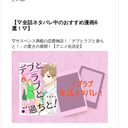
【▽全話ネタバレ中のおすすめ漫画6
選！▽】
▽サスペンス満載の恋愛物語！「デブとラブと過ち
と！」の驚きの展開！【アニメ化決定】