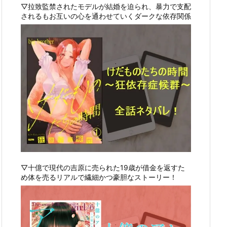
▽拉致監禁されたモデルが結婚を迫られ、暴力で支配
されるもお互いの心を通わせていくダークな依存関係
▽十億で現代の吉原に売られた19歳が借金を返すた
め体を売るリアルで繊細かつ豪胆なストーリー！