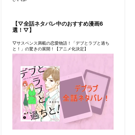
【▽全話ネタバレ中のおすすめ漫画6
選！▽】
▽サスペンス満載の恋愛物語！「デブとラブと過ち
と！」の驚きの展開！【アニメ化決定】