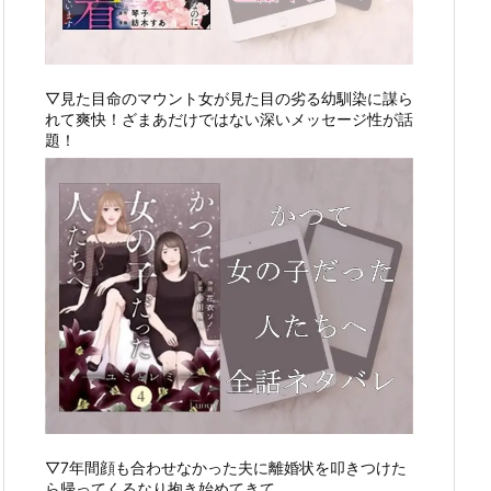
▽見た目命のマウント女が見た目の劣る幼馴染に謀ら
れて爽快！ざまあだけではない深いメッセージ性が話
題！
▽7年間顔も合わせなかった夫に離婚状を叩きつけた
ら帰ってくるなり抱き始めてきて…