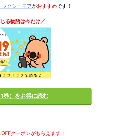
ミックシーモア
が
おすすめ
です！
感じる物語は今だけ／
（1巻）をお得に読む
％OFFクーポンがもらえます！