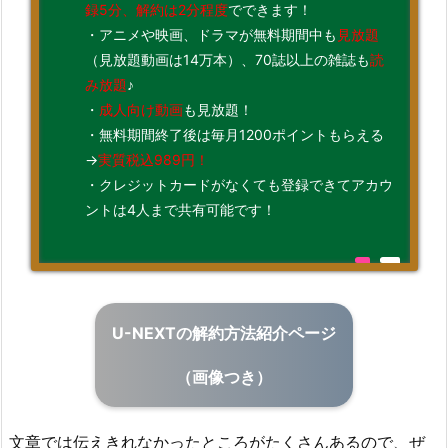
録5分、解約は2分程度
でできます！
・アニメや映画、ドラマが無料期間中も
見放題
（見放題動画は14万本）、70誌以上の雑誌も
読
み放題
♪
・
成人向け動画
も見放題！
・無料期間終了後は毎月1200ポイントもらえる
→
実質税込989円！
・クレジットカードがなくても登録できてアカウ
ントは4人まで共有可能です！
U-NEXTの解約方法紹介ページ
（画像つき）
文章では伝えきれなかったところがたくさんあるので、ぜ