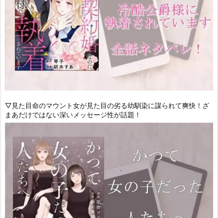
▽見た目命のマウント女が見た目の劣る幼馴染に謀られて爽快！ざ
まあだけではない深いメッセージ性が話題！