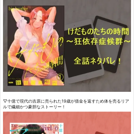
▽十億で現代の吉原に売られた19歳が借金を返すため体を売るリア
ルで繊細かつ豪胆なストーリー！