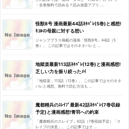
・全巻無料で読める？読み放題アプリ ...
怪獣8号 漫画最新44話ﾈﾀﾊﾞﾚ(5巻)と感想!
ｷｺﾙの母親に対する想い
ジャンププラス掲載の漫画「怪獣8号」44話（5
巻）。 この記事ではそのネタバレと ...
地獄楽最新113話ﾈﾀﾊﾞﾚ(12巻)と漫画感想!
乏しい力を振り絞ったﾒｲ
「地獄楽」113話（12巻）。 この記事ではそのネタ
バレと感想、無料で読む方法も ...
魔都精兵のｽﾚｲﾌﾞ最新42話ﾈﾀﾊﾞﾚ(7巻収録
予定)と漫画感想!青羽への約束
「魔都精兵のスレイブ」42話（7巻収録予定）「ス
レイブの決意」。 この記事ではそ ...