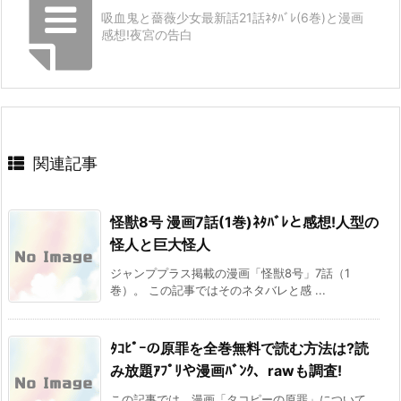
吸血鬼と薔薇少女最新話21話ﾈﾀﾊﾞﾚ(6巻)と漫画
感想!夜宮の告白
関連記事
怪獣8号 漫画7話(1巻)ﾈﾀﾊﾞﾚと感想!人型の
怪人と巨大怪人
ジャンププラス掲載の漫画「怪獣8号」7話（1
巻）。 この記事ではそのネタバレと感 ...
ﾀｺﾋﾟｰの原罪を全巻無料で読む方法は?読
み放題ｱﾌﾟﾘや漫画ﾊﾞﾝｸ、rawも調査!
この記事では、漫画「タコピーの原罪」について