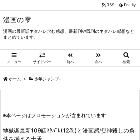
RSS
Feedly
漫画の雫
漫画の最新話ネタバレ含む感想、最新刊や既刊のネタバレ感想など
まとめています。
メニュー
サイドバー
前へ
次へ
検索
ホーム
>
少年ジャンプ+
※本ページはプロモーションが含まれています
地獄楽最新109話ﾈﾀﾊﾞﾚ(12巻)と漫画感想!神殺しの条
件を揃える十禾