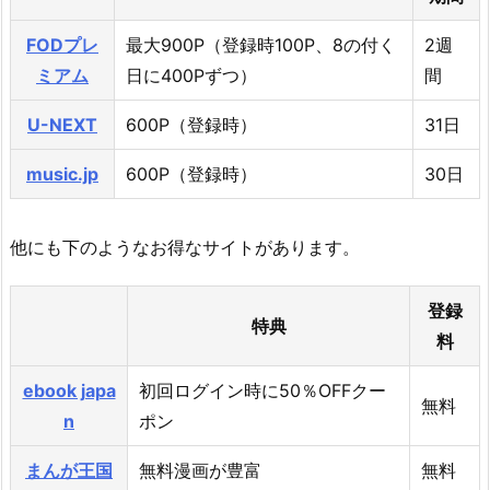
FODプレ
最大900P（登録時100P、8の付く
2週
ミアム
日に400Pずつ）
間
U-NEXT
600P（登録時）
31日
music.jp
600P（登録時）
30日
他にも下のようなお得なサイトがあります。
登録
特典
料
ebook japa
初回ログイン時に50％OFFクー
無料
n
ポン
まんが王国
無料漫画が豊富
無料