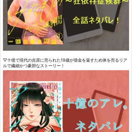
▽十億で現代の吉原に売られた19歳が借金を返すため体を売るリア
ルで繊細かつ豪胆なストーリー！