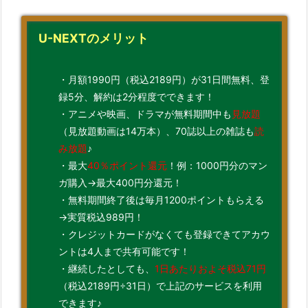
U-NEXTのメリット
・月額1990円（税込2189円）が31日間無料、登
録5分、解約は2分程度でできます！
・アニメや映画、ドラマが無料期間中も
見放題
（見放題動画は14万本）、70誌以上の雑誌も
読
み放題
♪
・最大
40％ポイント還元
！例：1000円分のマン
ガ購入→最大400円分還元！
・無料期間終了後は毎月1200ポイントもらえる
→実質税込989円！
・クレジットカードがなくても登録できてアカウ
ントは4人まで共有可能です！
・継続したとしても、
1日あたりおよそ税込71円
（税込2189円÷31日）で上記のサービスを利用
できます♪