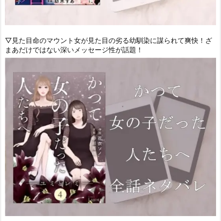
▽見た目命のマウント女が見た目の劣る幼馴染に謀られて爽快！ざ
まあだけではない深いメッセージ性が話題！