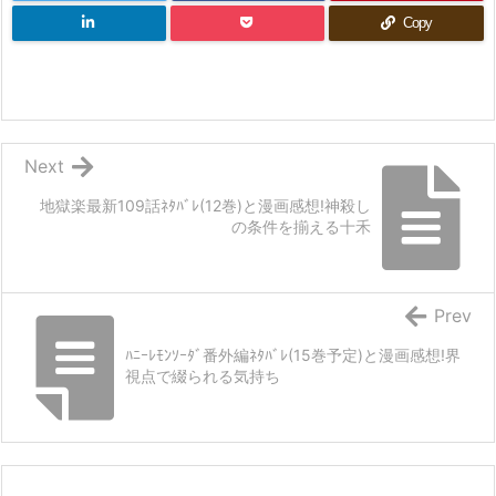
Copy
Next
地獄楽最新109話ﾈﾀﾊﾞﾚ(12巻)と漫画感想!神殺し
の条件を揃える十禾
Prev
ﾊﾆｰﾚﾓﾝｿｰﾀﾞ番外編ﾈﾀﾊﾞﾚ(15巻予定)と漫画感想!界
視点で綴られる気持ち