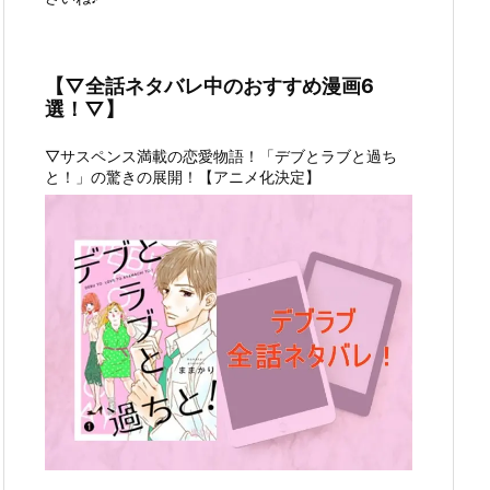
【▽全話ネタバレ中のおすすめ漫画6
選！▽】
▽サスペンス満載の恋愛物語！「デブとラブと過ち
と！」の驚きの展開！【アニメ化決定】