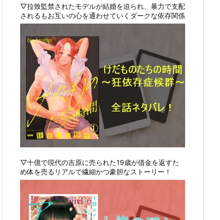
▽拉致監禁されたモデルが結婚を迫られ、暴力で支配
されるもお互いの心を通わせていくダークな依存関係
▽十億で現代の吉原に売られた19歳が借金を返すた
め体を売るリアルで繊細かつ豪胆なストーリー！