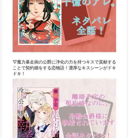
▽魔力暴走病の公爵に浄化の力を持つキスで貢献する
ことで契約婚をする恋物語！濃厚なキスシーンがドキ
ドキ！