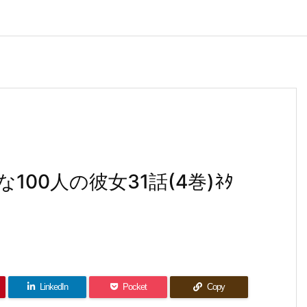
00人の彼女31話(4巻)ﾈﾀ
LinkedIn
Pocket
Copy