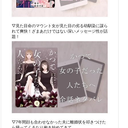
▽見た目命のマウント女が見た目の劣る幼馴染に謀ら
れて爽快！ざまあだけではない深いメッセージ性が話
題！
▽7年間顔も合わせなかった夫に離婚状を叩きつけた
ら帰ってくるなり抱き始めてきて…