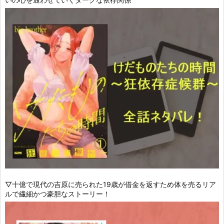
▽十億で現代の吉原に売られた19歳が借金を返すため体を売るリア
ルで繊細かつ豪胆なストーリー！