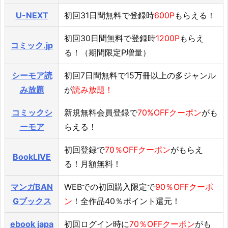
U-NEXT
初回31日間無料で登録時
600P
もらえる！
初回30日間無料で登録時
1200P
もらえ
コミック.jp
る！（期間限定P増量）
シーモア読
初回7日間無料で15万冊以上の多ジャンル
み放題
が
読み放題！
コミックシ
新規無料会員登録で
70%OFFクーポン
がも
ーモア
らえる！
初回登録で
70％OFFクーポン
がもらえ
BookLIVE
る！月額無料！
マンガBAN
WEBでの初回購入限定で
90％OFFクーポ
Gブックス
ン
！全作品40％ポイント還元！
ebook japa
初回ログイン時に
70％OFFクーポン
がも