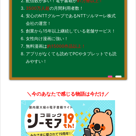
配信数が多い！電子書籍が
91万冊以上！
3500万人超
の月間利用者数！
安心のNTTグループであるNTTソルマーレ株式
会社の運営！
創業から15年以上継続している老舗サービス！
女性向け漫画に強い！
無料漫画は
約15000作品以上！
アプリがなくても読めてPCやタブレットでも読
みやすい！
＼今のあなたで感じる物語は今だけ／