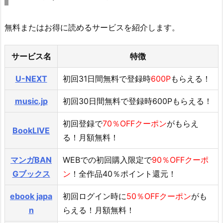
無料またはお得に読めるサービスを紹介します。
サービス名
特徴
U-NEXT
初回31日間無料で登録時
600P
もらえる！
music.jp
初回30日間無料で登録時600Pもらえる！
初回登録で
70％OFFクーポン
がもらえ
BookLIVE
る！月額無料！
マンガBAN
WEBでの初回購入限定で
90％OFFクーポ
Gブックス
ン
！全作品40％ポイント還元！
ebook japa
初回ログイン時に
50％OFFクーポン
がも
n
らえる！月額無料！