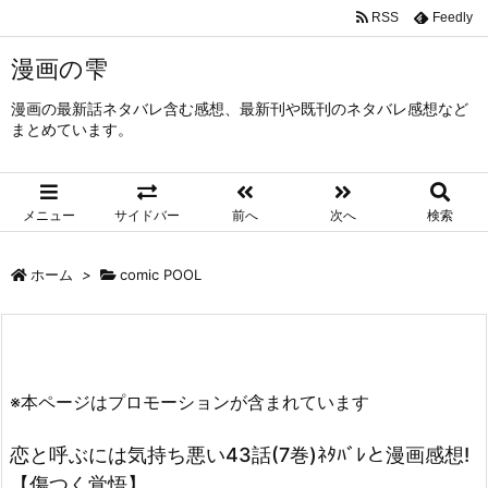
RSS
Feedly
漫画の雫
漫画の最新話ネタバレ含む感想、最新刊や既刊のネタバレ感想など
まとめています。
メニュー
サイドバー
前へ
次へ
検索
ホーム
>
comic POOL
※本ページはプロモーションが含まれています
恋と呼ぶには気持ち悪い43話(7巻)ﾈﾀﾊﾞﾚと漫画感想!
【傷つく覚悟】