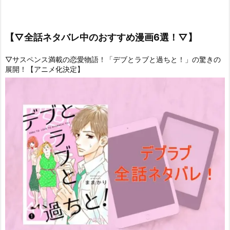
【▽全話ネタバレ中のおすすめ漫画6選！▽】
▽サスペンス満載の恋愛物語！「デブとラブと過ちと！」の驚きの
展開！【アニメ化決定】