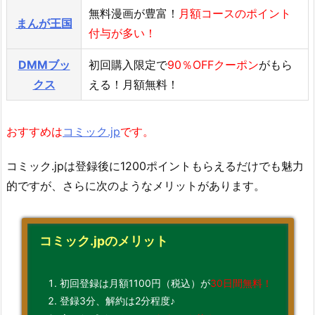
無料漫画が豊富！
月額コースのポイント
まんが王国
付与が多い！
DMMブッ
初回購入限定で
90％OFFクーポン
がもら
クス
える！月額無料！
おすすめは
コミック.jp
です。
コミック.jpは登録後に1200ポイントもらえるだけでも魅力
的ですが、さらに次のようなメリットがあります。
コミック.jpのメリット
初回登録は月額1100円（税込）が
30日間無料！
登録3分、解約は2分程度♪