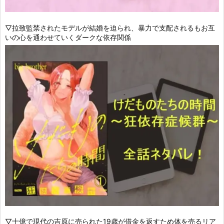
▽拉致監禁されたモデルが結婚を迫られ、暴力で支配されるもお互
いの心を通わせていくダークな依存関係
▽十億で現代の吉原に売られた19歳が借金を返すため体を売るリア