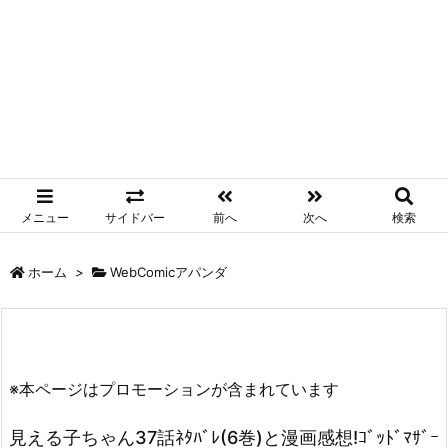
メニュー
サイドバー
前へ
次へ
検索
ホーム
>
WebComicアパンダ
※本ページはプロモーションが含まれています
見える子ちゃん37話ﾈﾀﾊﾞﾚ(6巻)と漫画感想!ｺﾞｯﾄﾞﾏｻﾞｰ