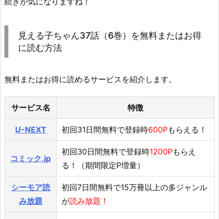
続きが気になりますね！
見える子ちゃん37話（6巻）を無料またはお得
に読む方法
無料またはお得に読めるサービスを紹介します。
サービス名
特徴
U-NEXT
初回31日間無料で登録時
600P
もらえる！
初回30日間無料で登録時
1200P
もらえ
コミック.jp
る！（期間限定P増量）
シーモア読
初回7日間無料で15万冊以上の多ジャンル
み放題
が
読み放題！