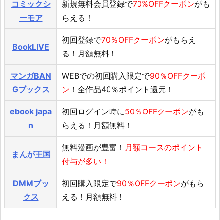
コミックシ
新規無料会員登録で
70%OFFクーポン
がも
ーモア
らえる！
初回登録で
70％OFFクーポン
がもらえ
BookLIVE
る！月額無料！
マンガBAN
WEBでの初回購入限定で
90％OFFクーポ
Gブックス
ン
！全作品40％ポイント還元！
ebook japa
初回ログイン時に
50％OFFクーポン
がも
n
らえる！月額無料！
無料漫画が豊富！
月額コースのポイント
まんが王国
付与が多い！
DMMブッ
初回購入限定で
90％OFFクーポン
がもら
クス
える！月額無料！