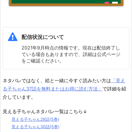
配信状況について
2021年9月時点の情報です。現在は配信終了し
ている場合もありますので、詳細は公式ページ
をご確認ください。
ネタバレではなく、絵と一緒に今すぐ読みたい方は
「見え
る子ちゃん37話を無料またはお得に読む方法」
で詳細を紹
介しています。
見える子ちゃんネタバレ一覧はこちら↓
見える子ちゃん29話(5巻)
見える子ちゃん30話(5巻)