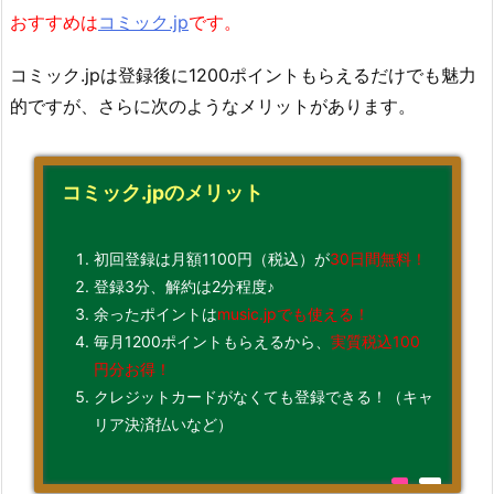
おすすめは
コミック.jp
です。
コミック.jpは登録後に1200ポイントもらえるだけでも魅力
的ですが、さらに次のようなメリットがあります。
コミック.jpのメリット
初回登録は月額1100円（税込）が
30日間無料！
登録3分、解約は2分程度♪
余ったポイントは
music.jpでも使える！
毎月1200ポイントもらえるから、
実質税込100
円分お得！
クレジットカードがなくても登録できる！（キャ
リア決済払いなど）