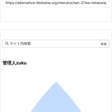
管理人zuku