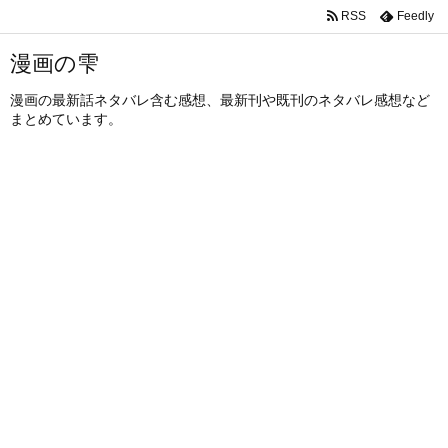
RSS
Feedly
漫画の雫
漫画の最新話ネタバレ含む感想、最新刊や既刊のネタバレ感想など
まとめています。