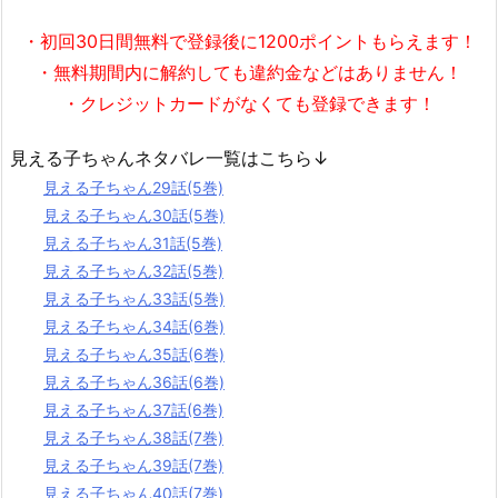
・初回30日間無料で
登録後に1200ポイント
もらえます！
・無料期間内に解約しても違約金などはありません！
・クレジットカードがなくても登録できます！
見える子ちゃんネタバレ一覧はこちら↓
見える子ちゃん29話(5巻)
見える子ちゃん30話(5巻)
見える子ちゃん31話(5巻)
見える子ちゃん32話(5巻)
見える子ちゃん33話(5巻)
見える子ちゃん34話(6巻)
見える子ちゃん35話(6巻)
見える子ちゃん36話(6巻)
見える子ちゃん37話(6巻)
見える子ちゃん38話(7巻)
見える子ちゃん39話(7巻)
見える子ちゃん40話(7巻)