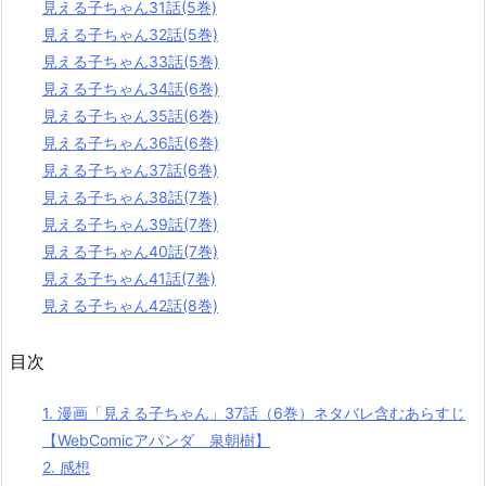
見える子ちゃん31話(5巻)
見える子ちゃん32話(5巻)
見える子ちゃん33話(5巻)
見える子ちゃん34話(6巻)
見える子ちゃん35話(6巻)
見える子ちゃん36話(6巻)
見える子ちゃん37話(6巻)
見える子ちゃん38話(7巻)
見える子ちゃん39話(7巻)
見える子ちゃん40話(7巻)
見える子ちゃん41話(7巻)
見える子ちゃん42話(8巻)
目次
1.
漫画「見える子ちゃん」37話（6巻）ネタバレ含むあらすじ
【WebComicアパンダ 泉朝樹】
2.
感想