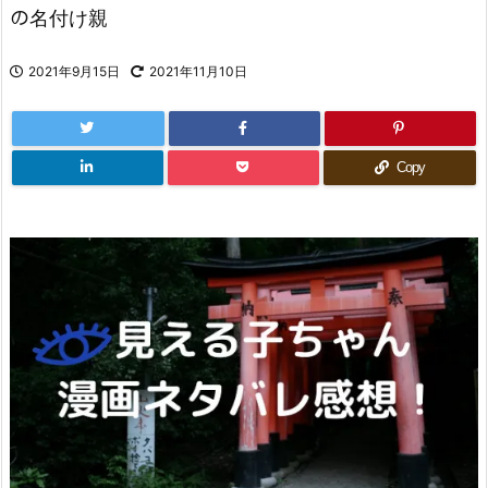
の名付け親
2021年9月15日
2021年11月10日
Copy