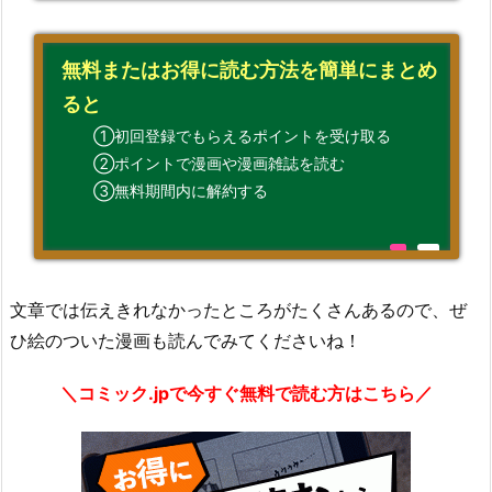
無料またはお得に読む方法を簡単にまとめ
ると
①初回登録でもらえるポイントを受け取る
②ポイントで漫画や漫画雑誌を読む
③無料期間内に解約する
文章では伝えきれなかったところがたくさんあるので、ぜ
ひ絵のついた漫画も読んでみてくださいね！
＼コミック.jpで今すぐ無料で読む方はこちら／