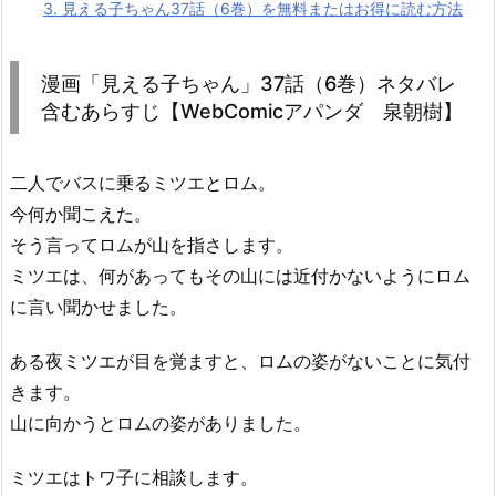
3.
見える子ちゃん37話（6巻）を無料またはお得に読む方法
漫画「見える子ちゃん」37話（6巻）ネタバレ
含むあらすじ【WebComicアパンダ 泉朝樹】
二人でバスに乗るミツエとロム。
今何か聞こえた。
そう言ってロムが山を指さします。
ミツエは、何があってもその山には近付かないようにロム
に言い聞かせました。
ある夜ミツエが目を覚ますと、ロムの姿がないことに気付
きます。
山に向かうとロムの姿がありました。
ミツエはトワ子に相談します。