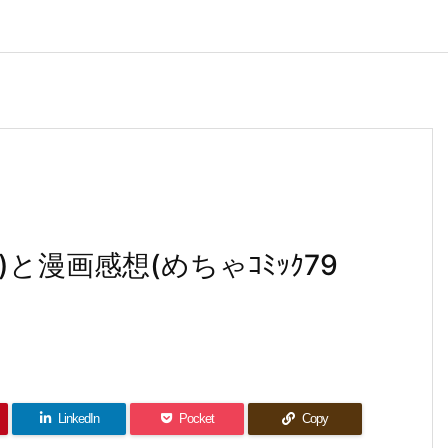
巻)と漫画感想(めちゃｺﾐｯｸ79
LinkedIn
Pocket
Copy