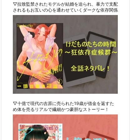
▽拉致監禁されたモデルが結婚を迫られ、暴力で支配
されるもお互いの心を通わせていくダークな依存関係
▽十億で現代の吉原に売られた19歳が借金を返すた
め体を売るリアルで繊細かつ豪胆なストーリー！