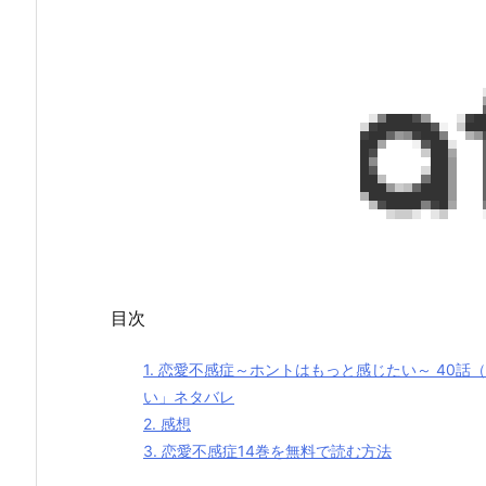
目次
1.
恋愛不感症～ホントはもっと感じたい～ 40話（
い」ネタバレ
2.
感想
3.
恋愛不感症14巻を無料で読む方法