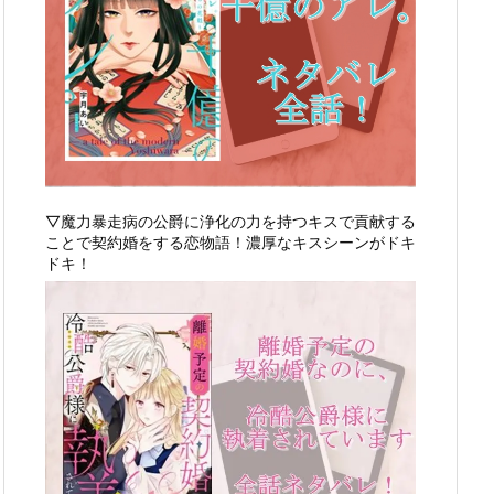
▽魔力暴走病の公爵に浄化の力を持つキスで貢献する
ことで契約婚をする恋物語！濃厚なキスシーンがドキ
ドキ！