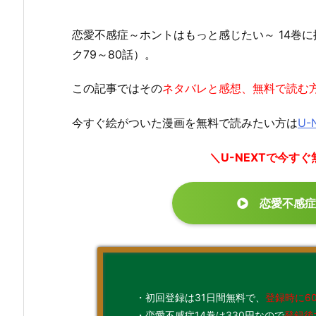
恋愛不感症～ホントはもっと感じたい～ 14巻
ク79～80話）。
この記事ではその
ネタバレと感想、無料で読む
今すぐ絵がついた漫画を無料で読みたい方は
U-
＼U-NEXTで今す
恋愛不感症
・初回登録は31日間無料で、
登録時に6
・恋愛不感症14巻は330円なので
登録後