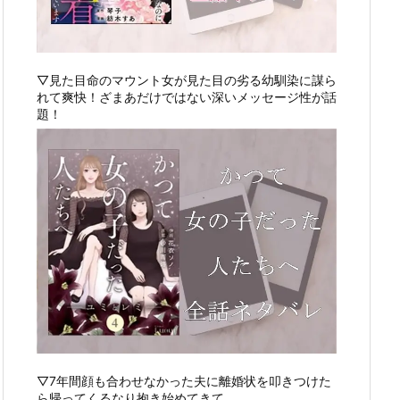
▽見た目命のマウント女が見た目の劣る幼馴染に謀ら
れて爽快！ざまあだけではない深いメッセージ性が話
題！
▽7年間顔も合わせなかった夫に離婚状を叩きつけた
ら帰ってくるなり抱き始めてきて…