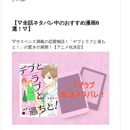
【▽全話ネタバレ中のおすすめ漫画6
選！▽】
▽サスペンス満載の恋愛物語！「デブとラブと過ち
と！」の驚きの展開！【アニメ化決定】