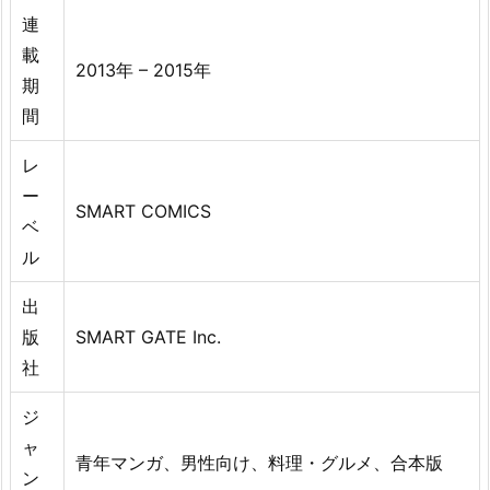
連
載
2013年 – 2015年
期
間
レ
ー
SMART COMICS
ベ
ル
出
版
SMART GATE Inc.
社
ジ
ャ
青年マンガ、男性向け、料理・グルメ、合本版
ン