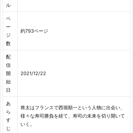
ル
ペ
ー
約793ページ
ジ
数
配
信
開
2021/12/22
始
日
あ
将太はフランスで西堀順一という人物に出会い、
ら
様々な寿司勝負を経て、寿司の未来を切り開いて
す
いく。
じ