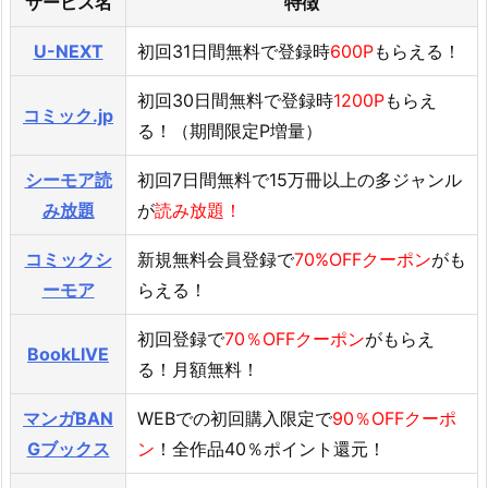
サービス名
特徴
U-NEXT
初回31日間無料で登録時
600P
もらえる！
初回30日間無料で登録時
1200P
もらえ
コミック.jp
る！（期間限定P増量）
シーモア読
初回7日間無料で15万冊以上の多ジャンル
み放題
が
読み放題！
コミックシ
新規無料会員登録で
70%OFFクーポン
がも
ーモア
らえる！
初回登録で
70％OFFクーポン
がもらえ
BookLIVE
る！月額無料！
マンガBAN
WEBでの初回購入限定で
90％OFFクーポ
Gブックス
ン
！全作品40％ポイント還元！