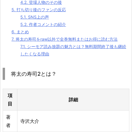
4.2.
登場人物のその後
5.
打ち切り後のファンの反応
5.1.
SNS上の声
5.2.
作者コメントの紹介
6.
まとめ
7.
将太の寿司をraw以外で全巻無料またはお得に読む方法
7.1.
シーモア読み放題の魅力とは？無料期間終了後も継続
したくなる理由
将太の寿司2とは？
項
詳細
目
著
寺沢大介
者