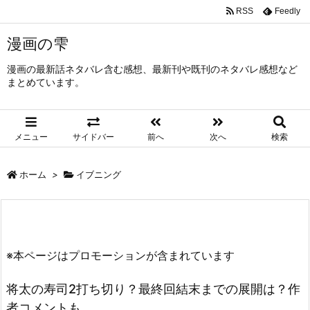
RSS
Feedly
漫画の雫
漫画の最新話ネタバレ含む感想、最新刊や既刊のネタバレ感想など
まとめています。
メニュー
サイドバー
前へ
次へ
検索
ホーム
>
イブニング
※本ページはプロモーションが含まれています
将太の寿司2打ち切り？最終回結末までの展開は？作
者コメントも