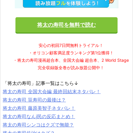
将太の寿司を無料で読む
安心の初回7日間無料トライアル！
・オリコン顧客満足度ランキング第1位獲得！
・将太の寿司漫画超合本、全国大会編 超合本、2 World Stage
完全収録版全巻が読み放題公開中！
「将太の寿司」記事一覧はこちら↓
将太の寿司 全国大会編 最終回結末ネタバレ！
将太の寿司 笹寿司の最後は？
将太の寿司 藤原美智子ネタバレ！
将太の寿司なんj民の反応まとめ！
将太の寿司シンコはクズで無能？
将太の寿司佐治はクズ？