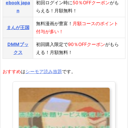
ebook japa
初回ログイン時に
50％OFFクーポン
がも
n
らえる！月額無料！
無料漫画が豊富！
月額コースのポイント
まんが王国
付与が多い！
DMMブッ
初回購入限定で
90％OFFクーポン
がもら
クス
える！月額無料！
おすすめ
は
シーモア読み放題
です。