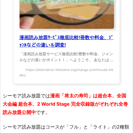
漫画読み放題ｻｰﾋﾞｽ徹底比較!冊数や料金、ｼﾞ
ｬﾝﾙなどの違いを調査!
「漫画読み放題サービス徹底比較!冊数や料金、ジャン
ルなどの違いがポイント！」へようこそ。 あなたは ...
https://alternative-tibetaine.org/manga-yomihouda-hik
aku/
シーモア読み放題では
漫画「将太の寿司」は超合本、全国
大会編 超合本、2 World Stage 完全収録版がぞれぞれ全巻
読み放題公開中
です。
シーモア読み放題はコースが「フル」と「ライト」の2種類