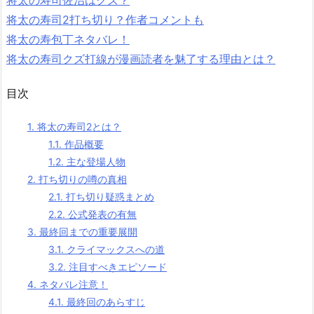
将太の寿司2打ち切り？作者コメントも
将太の寿包丁ネタバレ！
将太の寿司クズ打線が漫画読者を魅了する理由とは？
目次
1.
将太の寿司2とは？
1.1.
作品概要
1.2.
主な登場人物
2.
打ち切りの噂の真相
2.1.
打ち切り疑惑まとめ
2.2.
公式発表の有無
3.
最終回までの重要展開
3.1.
クライマックスへの道
3.2.
注目すべきエピソード
4.
ネタバレ注意！
4.1.
最終回のあらすじ