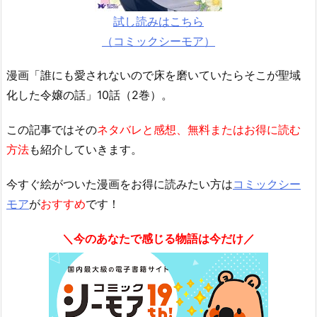
試し読みはこちら
（コミックシーモア）
漫画「誰にも愛されないので床を磨いていたらそこが聖域
化した令嬢の話」10話（2巻）。
この記事ではその
ネタバレと感想、無料またはお得に読む
方法
も紹介していきます。
今すぐ絵がついた漫画をお得に読みたい方は
コミックシー
モア
が
おすすめ
です！
＼今のあなたで感じる物語は今だけ／