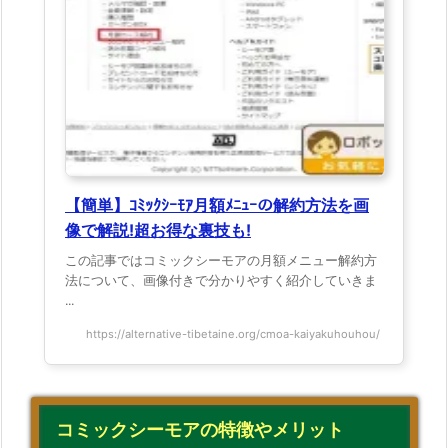
【簡単】ｺﾐｯｸｼｰﾓｱ月額ﾒﾆｭｰの解約方法を画
像で解説!超お得な裏技も!
この記事ではコミックシーモアの月額メニュー解約方
法について、画像付きで分かりやすく紹介していきま
...
https://alternative-tibetaine.org/cmoa-kaiyakuhouhou/
コミックシーモアの特徴やメリット