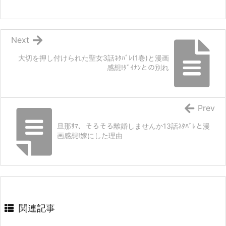
Next
大切を押し付けられた聖女3話ﾈﾀﾊﾞﾚ(1巻)と漫画
感想!ﾀﾞｲﾅﾝとの別れ
Prev
旦那ｻﾏ、そろそろ離婚しませんか13話ﾈﾀﾊﾞﾚと漫
画感想!嫁にした理由
関連記事