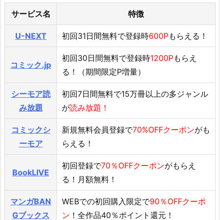
サービス名
特徴
U-NEXT
初回31日間無料で登録時
600P
もらえる！
初回30日間無料で登録時
1200P
もらえ
コミック.jp
る！（期間限定P増量）
シーモア読
初回7日間無料で15万冊以上の多ジャンル
み放題
が
読み放題！
コミックシ
新規無料会員登録で
70%OFFクーポン
がも
ーモア
らえる！
初回登録で
70％OFFクーポン
がもらえ
BookLIVE
る！月額無料！
マンガBAN
WEBでの初回購入限定で
90％OFFクーポ
Gブックス
ン
！全作品40％ポイント還元！