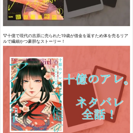
▽十億で現代の吉原に売られた19歳が借金を返すため体を売るリア
ルで繊細かつ豪胆なストーリー！