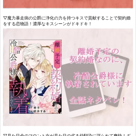
▽魔力暴走病の公爵に浄化の力を持つキスで貢献することで契約婚
をする恋物語！濃厚なキスシーンがドキドキ！
▽見た目命のマウント女が見た目の劣る幼馴染に謀られて爽快！ざ