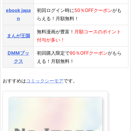
ebook japa
初回ログイン時に
50％OFFクーポン
がも
n
らえる！月額無料！
無料漫画が豊富！
月額コースのポイント
まんが王国
付与が多い！
DMMブッ
初回購入限定で
90％OFFクーポン
がもら
クス
える！月額無料！
おすすめは
コミックシーモア
です。