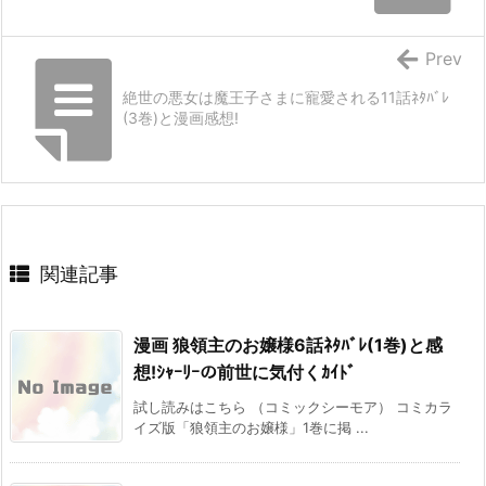
Prev
絶世の悪女は魔王子さまに寵愛される11話ﾈﾀﾊﾞﾚ
(3巻)と漫画感想!
関連記事
漫画 狼領主のお嬢様6話ﾈﾀﾊﾞﾚ(1巻)と感
想!ｼｬｰﾘｰの前世に気付くｶｲﾄﾞ
試し読みはこちら （コミックシーモア） コミカラ
イズ版「狼領主のお嬢様」1巻に掲 ...