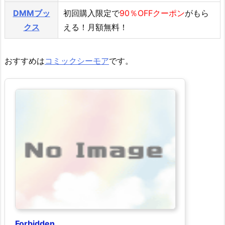
DMMブッ
初回購入限定で
90％OFFクーポン
がもら
クス
える！月額無料！
おすすめは
コミックシーモア
です。
Forbidden