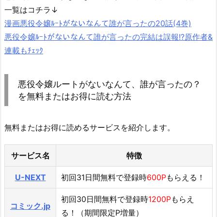
一覧はコチラ↓
漫画悪役令嬢ﾙｰﾄがないなんて誰が言ったの20話(4巻)
悪役令嬢ﾙｰﾄがないなんて誰が言ったの完結は誤報!?原作者&
連載もﾁｪｯｸ
悪役令嬢ルートがないなんて、誰が言ったの？
を無料またはお得に読む方法
無料またはお得に読めるサービスを紹介します。
サービス名
特徴
U-NEXT
初回31日間無料で登録時
600P
もらえる！
初回30日間無料で登録時
1200P
もらえ
コミック.jp
る！（期間限定P増量）