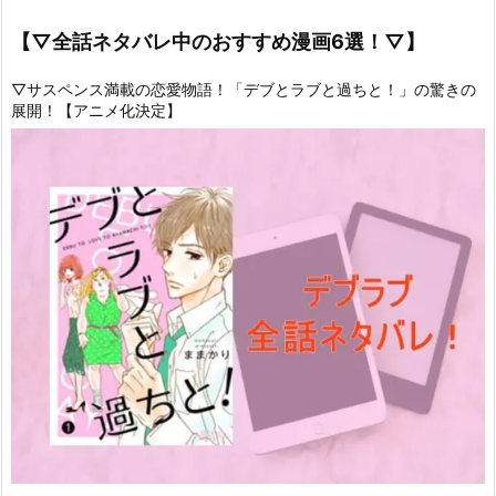
【▽全話ネタバレ中のおすすめ漫画6選！▽】
▽サスペンス満載の恋愛物語！「デブとラブと過ちと！」の驚きの
展開！【アニメ化決定】