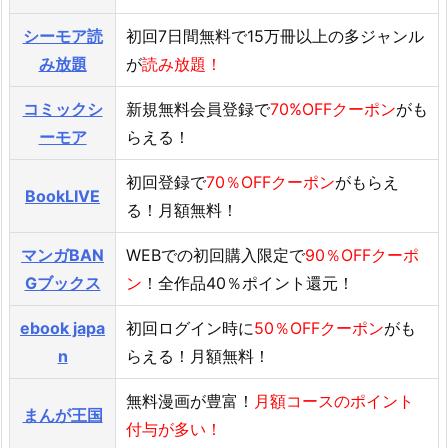
シーモア読
初回7日間無料で15万冊以上の多ジャンル
み放題
が
読み放題！
コミックシ
新規無料会員登録で
70%OFFクーポン
がも
ーモア
らえる！
初回登録で
70％OFFクーポン
がもらえ
BookLIVE
る！月額無料！
マンガBAN
WEBでの初回購入限定で
90％OFFクーポ
Gブックス
ン
！全作品40％ポイント還元！
ebook japa
初回ログイン時に
50％OFFクーポン
がも
n
らえる！月額無料！
無料漫画が豊富！
月額コースのポイント
まんが王国
付与が多い！