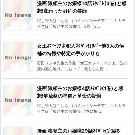
漫画 狼領主のお嬢様14話ﾈﾀﾊﾞﾚ(3巻)と感
想!変わったｶｲﾄﾞの笑顔
試し読みはこちら （コミックシーモア） コミカラ
イズ版「狼領主のお嬢様」3巻（2 ...
女王ｵﾌｨｰﾘｱよ犯人ﾈﾀﾊﾞﾚ!ｵﾘﾊﾞｰ他3人の候
補の特徴や特定の手がかりも
石田リンネ先生の作品『女王オフィーリアよ、己の
死の謎を解け』において、最も心を揺 ...
漫画 狼領主のお嬢様4話ﾈﾀﾊﾞﾚ(1巻)と感
想!解放祭の準備と革命の記憶
試し読みはこちら （コミックシーモア） コミカラ
イズ版「狼領主のお嬢様」1巻に掲 ...
漫画 狼領主のお嬢様29話ﾈﾀﾊﾞﾚ(完結6