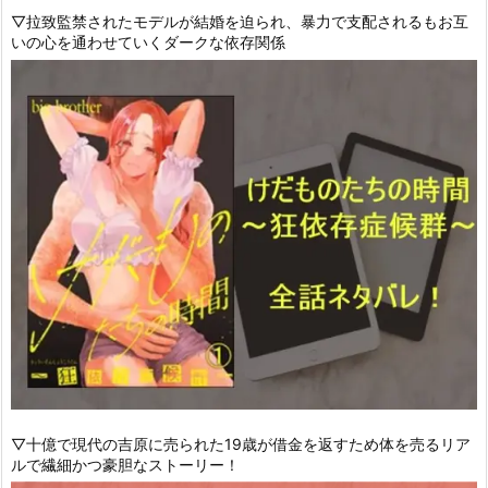
▽拉致監禁されたモデルが結婚を迫られ、暴力で支配されるもお互
いの心を通わせていくダークな依存関係
▽十億で現代の吉原に売られた19歳が借金を返すため体を売るリア
ルで繊細かつ豪胆なストーリー！