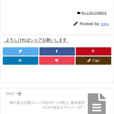
B’s-LOG COMICS
Posted by
zuku
よろしければシェアお願いします
Copy
Next
婚約者は溺愛のふり16話ﾈﾀﾊﾞﾚ(4巻)と漫画感想!
ﾗﾁｴﾙの笑顔を守りたいｶｻﾞﾝ