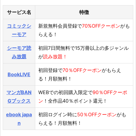
サービス名
特徴
コミックシ
新規無料会員登録で
70%OFFクーポン
がも
ーモア
らえる！
シーモア読
初回7日間無料で15万冊以上の多ジャンル
み放題
が
読み放題！
初回登録で
70％OFFクーポン
がもらえ
BookLIVE
る！月額無料！
マンガBAN
WEBでの初回購入限定で
90％OFFクーポ
Gブックス
ン
！全作品40％ポイント還元！
ebook japa
初回ログイン時に
50％OFFクーポン
がも
n
らえる！月額無料！