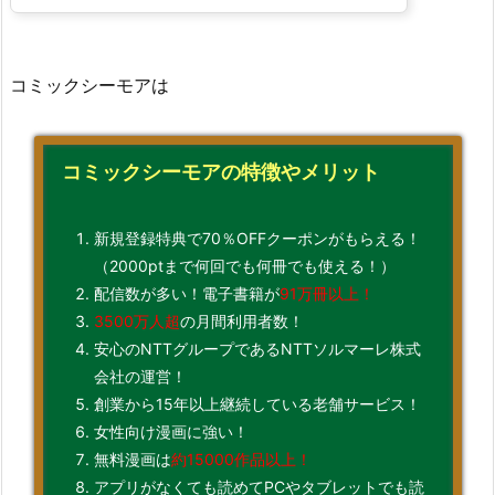
コミックシーモアは
コミックシーモアの特徴やメリット
新規登録特典で70％OFFクーポンがもらえる！
（2000ptまで何回でも何冊でも使える！）
配信数が多い！電子書籍が
91万冊以上！
3500万人超
の月間利用者数！
安心のNTTグループであるNTTソルマーレ株式
会社の運営！
創業から15年以上継続している老舗サービス！
女性向け漫画に強い！
無料漫画は
約15000作品以上！
アプリがなくても読めてPCやタブレットでも読