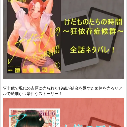
▽十億で現代の吉原に売られた19歳が借金を返すため体を売るリア
ルで繊細かつ豪胆なストーリー！