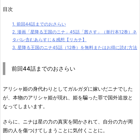
目次
1.
前回44話までのおさらい
2.
漫画「星降る王国のニナ」45話「茜さす」（単行本12巻）ネ
タバレ含むあらすじ＆感想【リカチ】
3.
星降る王国のニナ45話（12巻）を無料またはお得に読む方法
前回44話までのおさらい
アリシャ姫の身代わりとしてガルガダに嫁いだニナでした
が、本物のアリシャ姫が現れ、姫を騙った罪で国外追放と
なってしまいます。
さらに、ニナは星の力の真実を聞かされて、自分の力が周
囲の人を傷つけてしまうことに気付くことに。