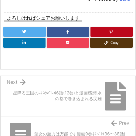
よろしければシェアお願いします
Copy
Next
星降る王国のﾆﾅﾈﾀﾊﾞﾚ46話(12巻)と漫画感想!水
の都で巻き込まれる災難
Prev
聖女の魔力は万能です漫画9巻ﾈﾀﾊﾞﾚ(36～38話)