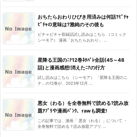
おちたらおわりひびき用済みは何話?ﾋﾞﾁｬ
ﾋﾞﾁｬの意味は?雅純のその後も
ビチャビチャ収録話試し読みはこちら （コミック
シーモア） 漫画「おちたらおわり」 ...
星降る王国のﾆﾅ12巻ﾈﾀﾊﾞﾚ全話(45～48
話)と漫画感想!消えたﾆﾅの行方
試し読みはこちら （シーモア） 「星降る王国のニ
ナ」の12巻が、2023年12月 ...
悪女（わる）を全巻無料で読める?読み放
題ｱﾌﾟﾘや漫画ﾊﾞﾝｸ、rawも調査!
この記事では、漫画「 悪女（わる）」について ・
全巻無料で読める？読み放題アプリ ...