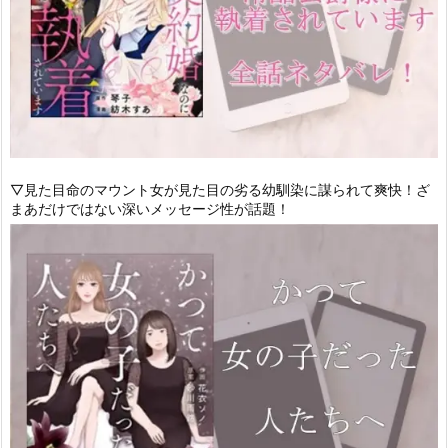
▽見た目命のマウント女が見た目の劣る幼馴染に謀られて爽快！ざ
まあだけではない深いメッセージ性が話題！