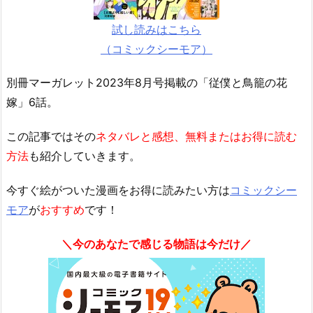
試し読みはこちら
（コミックシーモア）
別冊マーガレット2023年8月号掲載の「従僕と鳥籠の花
嫁」6話。
この記事ではその
ネタバレと感想、無料またはお得に読む
方法
も紹介していきます。
今すぐ絵がついた漫画をお得に読みたい方は
コミックシー
モア
が
おすすめ
です！
＼今のあなたで感じる物語は今だけ／