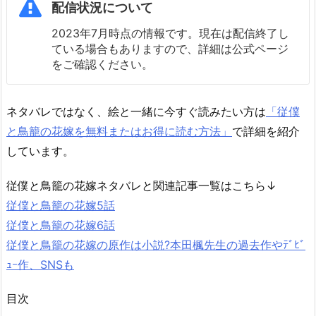
配信状況について
2023年7月時点の情報です。現在は配信終了し
ている場合もありますので、詳細は公式ページ
をご確認ください。
ネタバレではなく、絵と一緒に今すぐ読みたい方は
「従僕
と鳥籠の花嫁を無料またはお得に読む方法」
で詳細を紹介
しています。
従僕と鳥籠の花嫁ネタバレと関連記事一覧はこちら↓
従僕と鳥籠の花嫁5話
従僕と鳥籠の花嫁6話
従僕と鳥籠の花嫁の原作は小説?本田楓先生の過去作やﾃﾞﾋﾞ
ｭｰ作、SNSも
目次