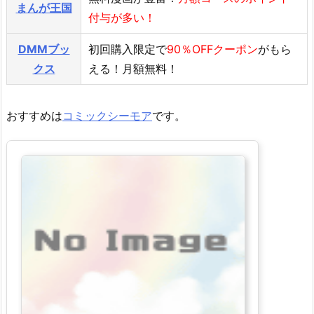
まんが王国
付与が多い！
DMMブッ
初回購入限定で
90％OFFクーポン
がもら
クス
える！月額無料！
おすすめは
コミックシーモア
です。