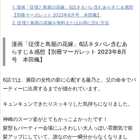
1.
漫画「従僕と鳥籠の花嫁」6話ネタバレ含むあらすじ＆感想
【別冊マーガレット 2023年8月号 本田楓】
2.
従僕と鳥籠の花嫁を無料またはお得に読む方法
漫画「従僕と鳥籠の花嫁」6話ネタバレ含むあ
らすじ＆感想【別冊マーガレット 2023年8月
号 本田楓】
6話では、廣臣の女性の影に心配する藤乃と、父の命令でパ
ーティーに出席するまでが描かれています。
キュンキュンできたりスッキリした気持ちになりました。
神崎のスーツ姿がとてもかっこよかったです！
髪型もパーティー会場にふさわしい大人っぽい雰囲気で前
髪アップにしていて、誰なのか一瞬分からなくなりまし