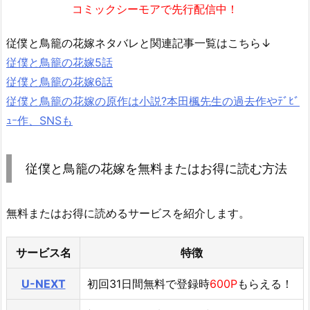
コミックシーモアで先行配信中！
従僕と鳥籠の花嫁ネタバレと関連記事一覧はこちら↓
従僕と鳥籠の花嫁5話
従僕と鳥籠の花嫁6話
従僕と鳥籠の花嫁の原作は小説?本田楓先生の過去作やﾃﾞﾋﾞ
ｭｰ作、SNSも
従僕と鳥籠の花嫁を無料またはお得に読む方法
無料またはお得に読めるサービスを紹介します。
サービス名
特徴
U-NEXT
初回31日間無料で登録時
600P
もらえる！