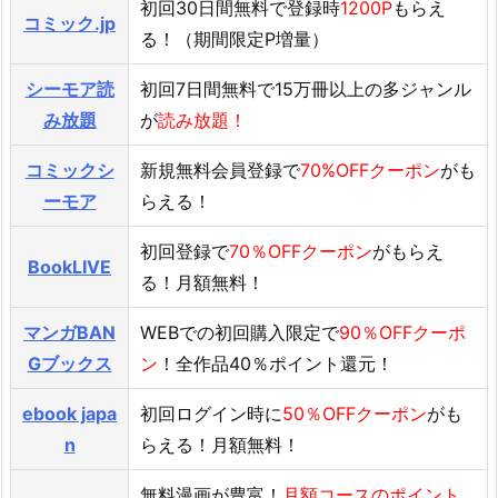
初回30日間無料で登録時
1200P
もらえ
コミック.jp
る！（期間限定P増量）
シーモア読
初回7日間無料で15万冊以上の多ジャンル
み放題
が
読み放題！
コミックシ
新規無料会員登録で
70%OFFクーポン
がも
ーモア
らえる！
初回登録で
70％OFFクーポン
がもらえ
BookLIVE
る！月額無料！
マンガBAN
WEBでの初回購入限定で
90％OFFクーポ
Gブックス
ン
！全作品40％ポイント還元！
ebook japa
初回ログイン時に
50％OFFクーポン
がも
n
らえる！月額無料！
無料漫画が豊富！
月額コースのポイント