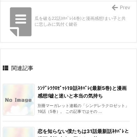
Prev
瓜を破る22話ﾈﾀﾊﾞﾚ(4巻)と漫画感想!まい子と共
に悲しみに気付く鍵谷
関連記事
ｼﾝﾃﾞﾚﾗｸﾛｾﾞｯﾄ19話ﾈﾀﾊﾞﾚ(最新5巻)と漫画
感想!嘘と迷いと本当の気持ち
別冊マーガレット連載の「シンデレラクロゼット」
19話（5巻）。 この記事ではその ...
恋を知らない僕たちは31話最新話ﾈﾀﾊﾞﾚと