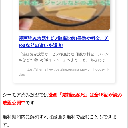
漫画読み放題ｻｰﾋﾞｽ徹底比較!冊数や料金、ｼﾞ
ｬﾝﾙなどの違いを調査!
「漫画読み放題サービス徹底比較!冊数や料金、ジャン
ルなどの違いがポイント！」へようこそ。 あなたは ...
https://alternative-tibetaine.org/manga-yomihouda-hik
aku/
シーモア読み放題では
漫画「結婚記念死」は全16話が読み
放題公開中
です。
無料期間内に解約すれば漫画を無料で読むこともできま
す。