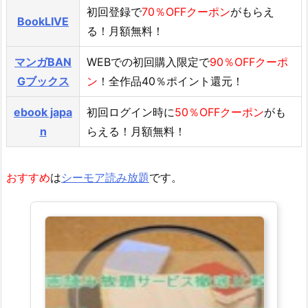
初回登録で
70％OFFクーポン
がもらえ
BookLIVE
る！月額無料！
マンガBAN
WEBでの初回購入限定で
90％OFFクーポ
Gブックス
ン
！全作品40％ポイント還元！
ebook japa
初回ログイン時に
50％OFFクーポン
がも
n
らえる！月額無料！
おすすめ
は
シーモア読み放題
です。