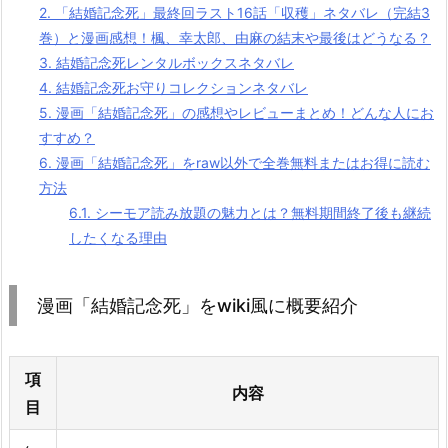
2.
「結婚記念死」最終回ラスト16話「収穫」ネタバレ（完結3
巻）と漫画感想！楓、幸太郎、由麻の結末や最後はどうなる？
3.
結婚記念死レンタルボックスネタバレ
4.
結婚記念死お守りコレクションネタバレ
5.
漫画「結婚記念死」の感想やレビューまとめ！どんな人にお
すすめ？
6.
漫画「結婚記念死」をraw以外で全巻無料またはお得に読む
方法
6.1.
シーモア読み放題の魅力とは？無料期間終了後も継続
したくなる理由
漫画「結婚記念死」をwiki風に概要紹介
項
内容
目