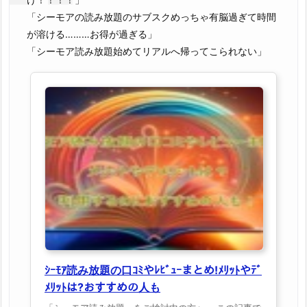
「シーモアの読み放題のサブスクめっちゃ有脳過ぎて時間
が溶ける………お得が過ぎる」
「シーモア読み放題始めてリアルへ帰ってこられない」
ｼｰﾓｱ読み放題の口ｺﾐやﾚﾋﾞｭｰまとめ!ﾒﾘｯﾄやﾃﾞ
ﾒﾘｯﾄは?おすすめの人も