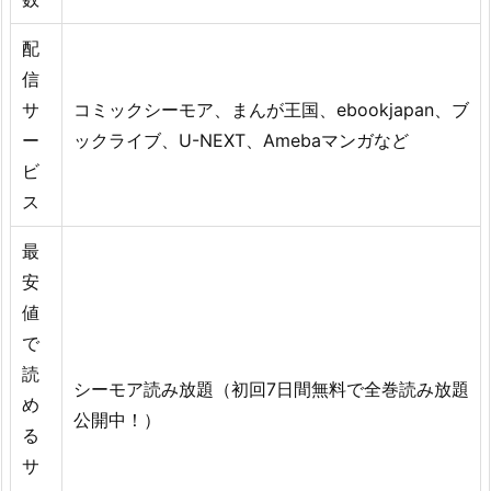
配
信
サ
コミックシーモア、まんが王国、ebookjapan、ブ
ー
ックライブ、U-NEXT、Amebaマンガなど
ビ
ス
最
安
値
で
読
シーモア読み放題（初回7日間無料で全巻読み放題
め
公開中！）
る
サ