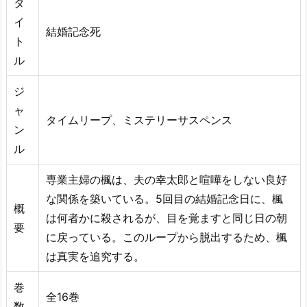
タ
イ
結婚記念死
ト
ル
ジ
ャ
タイムリープ、ミステリーサスペンス
ン
ル
専業主婦の楓は、夫の幸太郎と喧嘩をしない良好
な関係を築いている。5回目の結婚記念日に、楓
概
は何者かに殺されるが、目を覚ますと同じ日の朝
要
に戻っている。このループから脱出するため、楓
は真実を追究する。
巻
全16巻
数