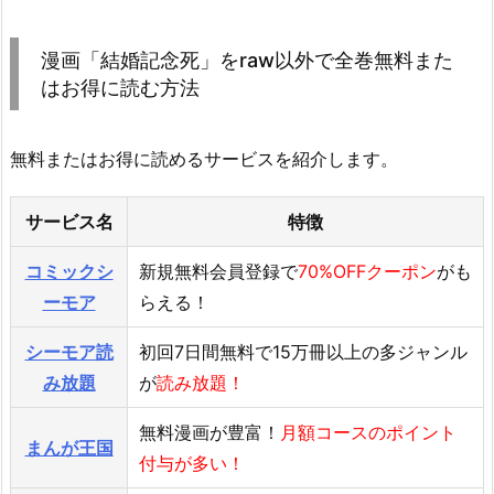
漫画「結婚記念死」をraw以外で全巻無料また
はお得に読む方法
無料またはお得に読めるサービスを紹介します。
サービス名
特徴
コミックシ
新規無料会員登録で
70%OFFクーポン
がも
ーモア
らえる！
シーモア読
初回7日間無料で15万冊以上の多ジャンル
み放題
が
読み放題！
無料漫画が豊富！
月額コースのポイント
まんが王国
付与が多い！