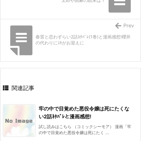
太郎や由麻の結末は？
Prev
春雷と恋わずらい2話ﾈﾀﾊﾞﾚ(1巻)と漫画感想!櫻井
の代わりにﾕｷがお迎えに
関連記事
牢の中で目覚めた悪役令嬢は死にたくな
い2話ﾈﾀﾊﾞﾚと漫画感想!
試し読みはこちら （コミックシーモア） 漫画「牢
の中で目覚めた悪役令嬢は死にたく ...