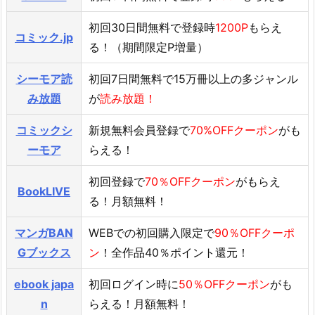
初回30日間無料で登録時
1200P
もらえ
コミック.jp
る！（期間限定P増量）
シーモア読
初回7日間無料で15万冊以上の多ジャンル
み放題
が
読み放題！
コミックシ
新規無料会員登録で
70%OFFクーポン
がも
ーモア
らえる！
初回登録で
70％OFFクーポン
がもらえ
BookLIVE
る！月額無料！
マンガBAN
WEBでの初回購入限定で
90％OFFクーポ
Gブックス
ン
！全作品40％ポイント還元！
ebook japa
初回ログイン時に
50％OFFクーポン
がも
n
らえる！月額無料！