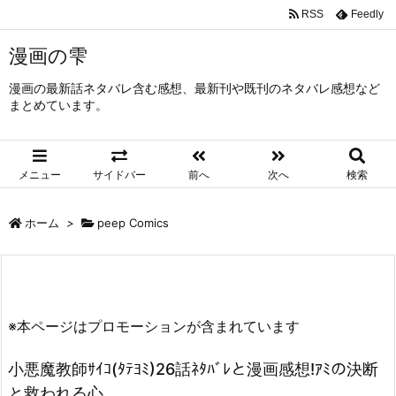
RSS
Feedly
漫画の雫
漫画の最新話ネタバレ含む感想、最新刊や既刊のネタバレ感想など
まとめています。
メニュー
サイドバー
前へ
次へ
検索
ホーム
>
peep Comics
※本ページはプロモーションが含まれています
小悪魔教師ｻｲｺ(ﾀﾃﾖﾐ)26話ﾈﾀﾊﾞﾚと漫画感想!ｱﾐの決断
と救われる心