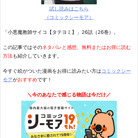
試し読みはこちら
（コミックシーモア）
「小悪魔教師サイコ【タテヨミ】」26話（26巻）。
この記事ではその
ネタバレと感想、無料またはお得に読む
方法
も紹介していきます。
今すぐ絵がついた漫画をお得に読みたい方は
コミックシー
モア
が
おすすめ
です！
＼今のあなたで感じる物語は今だけ／