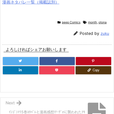
漫画ネタバレ一覧（掲載誌別）
peep Comics
month
,
otona
Posted by
zuku
よろしければシェアお願いします
Copy
Next
ｲﾝｺﾞｼﾏ15巻ﾈﾀﾊﾞﾚと漫画感想!ﾅｰｸﾞｫに襲われたｱｷ