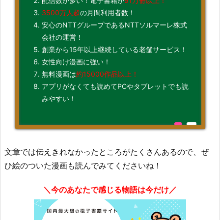
配信数が多い！電子書籍が
91万冊以上！
3500万人超
の月間利用者数！
安心のNTTグループであるNTTソルマーレ株式
会社の運営！
創業から15年以上継続している老舗サービス！
女性向け漫画に強い！
無料漫画は
約15000作品以上！
アプリがなくても読めてPCやタブレットでも読
みやすい！
文章では伝えきれなかったところがたくさんあるので、ぜ
ひ絵のついた漫画も読んでみてくださいね！
＼今のあなたで感じる物語は今だけ／