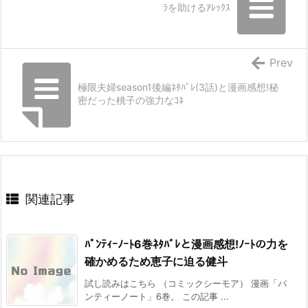
ﾗを助けるｱﾚｯｸｽ
Prev
極限夫婦season1後編ﾈﾀﾊﾞﾚ(3話)と漫画感想!秘
密だった桃子の強力なｺﾈ
関連記事
ﾊﾟﾝﾃｨｰﾉｰﾄ6巻ﾈﾀﾊﾞﾚと漫画感想!ﾉｰﾄの力を
確かめるため恵子に迫る健斗
試し読みはこちら （コミックシーモア） 漫画「パ
ンティーノート」6巻。 この記事 ...