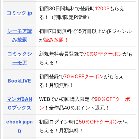
初回30日間無料で登録時
1200P
もらえ
コミック.jp
る！（期間限定P増量）
シーモア読
初回7日間無料で15万冊以上の多ジャンル
み放題
が
読み放題！
コミックシ
新規無料会員登録で
70%OFFクーポン
がも
ーモア
らえる！
初回登録で
70％OFFクーポン
がもらえ
BookLIVE
る！月額無料！
マンガBAN
WEBでの初回購入限定で
90％OFFクーポ
Gブックス
ン
！全作品40％ポイント還元！
ebook japa
初回ログイン時に
50％OFFクーポン
がも
n
らえる！月額無料！