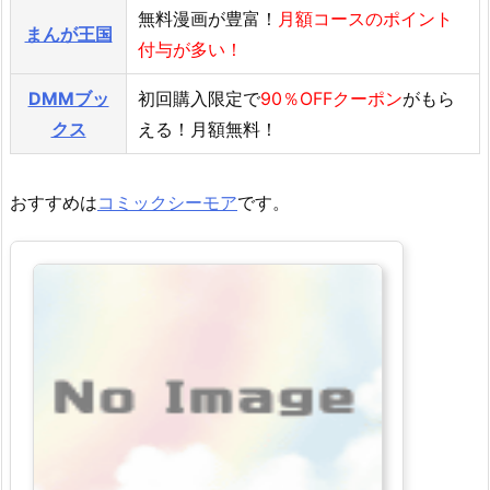
無料漫画が豊富！
月額コースのポイント
まんが王国
付与が多い！
DMMブッ
初回購入限定で
90％OFFクーポン
がもら
クス
える！月額無料！
おすすめは
コミックシーモア
です。