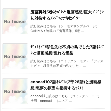
鬼畜英雄5巻ﾈﾀﾊﾞﾚと漫画感想!巨大ｺﾞﾌﾞﾘﾝ
に対抗するｱﾝｼﾞｪの情欲ﾊﾟﾜｰ
試し読みはこちら （シーモアサンプルページ）
GANMA！連載の「鬼畜英雄」5巻 ...
ﾃﾞｨｽﾄﾋﾟｱ移住先は不貞の島でした7話ﾈﾀﾊﾞ
ﾚと漫画感想!乱れる愛梨
試し読みはこちら （コミックシーモア） 「ディス
トピア～移住先は不貞の島でした～ ...
ennead102話ﾈﾀﾊﾞﾚ(2部26話)と漫画感
想!悪夢の原因を指摘するｾｸﾒﾄ
ennead試し読みはこちら （コミックシーモア）
漫画「ennead」（エネア ...