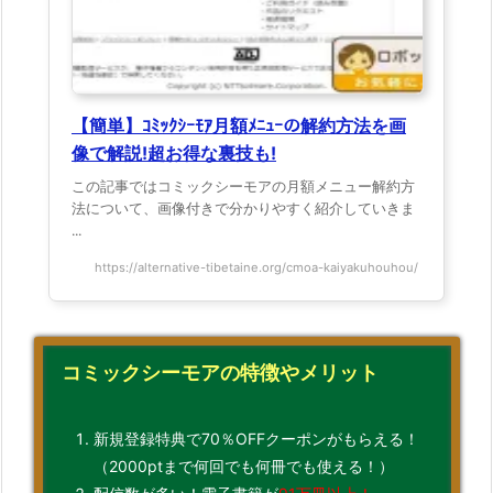
【簡単】ｺﾐｯｸｼｰﾓｱ月額ﾒﾆｭｰの解約方法を画
像で解説!超お得な裏技も!
この記事ではコミックシーモアの月額メニュー解約方
法について、画像付きで分かりやすく紹介していきま
...
https://alternative-tibetaine.org/cmoa-kaiyakuhouhou/
コミックシーモアの特徴やメリット
新規登録特典で70％OFFクーポンがもらえる！
（2000ptまで何回でも何冊でも使える！）