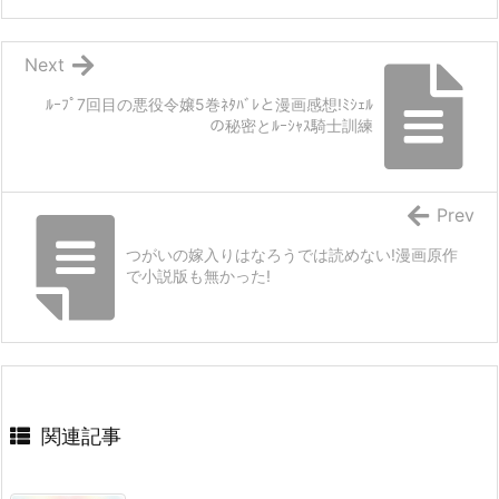
Next
ﾙｰﾌﾟ7回目の悪役令嬢5巻ﾈﾀﾊﾞﾚと漫画感想!ﾐｼｪﾙ
の秘密とﾙｰｼｬｽ騎士訓練
Prev
つがいの嫁入りはなろうでは読めない!漫画原作
で小説版も無かった!
関連記事