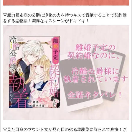
▽魔力暴走病の公爵に浄化の力を持つキスで貢献することで契約婚
をする恋物語！濃厚なキスシーンがドキドキ！
▽見た目命のマウント女が見た目の劣る幼馴染に謀られて爽快！ざ