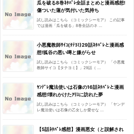
瓜を破る8巻ﾈﾀﾊﾞﾚ全話まとめと漫画感想!
傷ついた蓮が気付いた気持ち
試し読みはこちら （コミックシーモア） この記事
では漫画「瓜を破る」8巻全話のネ ...
小悪魔教師ｻｲｺ(ﾀﾃﾖﾐ)29話ﾈﾀﾊﾞﾚと漫画感
想!狐谷の悪い噂と嫌がらせ
試し読みはこちら （コミックシーモア） 「小悪魔
教師サイコ【タテヨミ】」29話（ ...
ﾔﾝﾃﾞﾚ魔法使いは石像の16話ﾈﾀﾊﾞﾚと漫画
感想!壊れかけたｱﾘｽに訪れた夢
試し読みはこちら （コミックシーモア） 「ヤンデ
レ魔法使いは石像の乙女しか愛せな ...
【5話ﾈﾀﾊﾞﾚ感想】漫画悪女（と誤解され