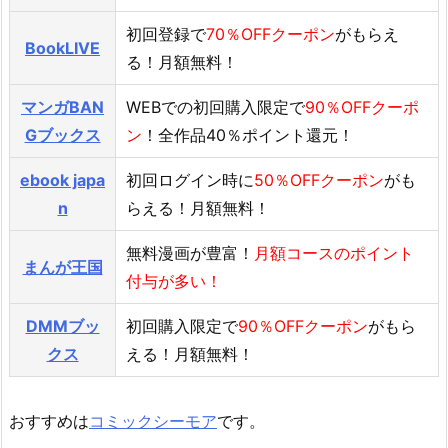
初回登録で
70％OFFクーポン
がもらえ
BookLIVE
る！月額無料！
マンガBAN
WEBでの初回購入限定で
90％OFFクーポ
Gブックス
ン
！全作品40％ポイント還元！
ebook japa
初回ログイン時に
50％OFFクーポン
がも
n
らえる！月額無料！
無料漫画が豊富！
月額コースのポイント
まんが王国
付与が多い！
DMMブッ
初回購入限定で
90％OFFクーポン
がもら
クス
える！月額無料！
おすすめは
コミックシーモア
です。