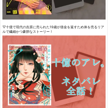
▽十億で現代の吉原に売られた19歳が借金を返すため体を売るリア
ルで繊細かつ豪胆なストーリー！