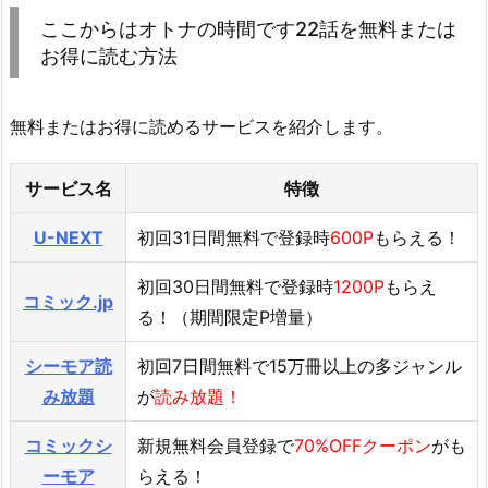
ここからはオトナの時間です22話を無料または
お得に読む方法
無料またはお得に読めるサービスを紹介します。
サービス名
特徴
U-NEXT
初回31日間無料で登録時
600P
もらえる！
初回30日間無料で登録時
1200P
もらえ
コミック.jp
る！（期間限定P増量）
シーモア読
初回7日間無料で15万冊以上の多ジャンル
み放題
が
読み放題！
コミックシ
新規無料会員登録で
70%OFFクーポン
がも
ーモア
らえる！