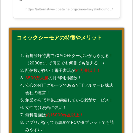
https://alternative-tibetaine.org/cmoa-kaiyakuhouhou/
コミックシーモアの特徴やメリット
新規登録特典で70％OFFクーポンがもらえる！
（2000ptまで何回でも何冊でも使える！）
配信数が多い！電子書籍が
91万冊以上！
3500万人超
の月間利用者数！
安心のNTTグループであるNTTソルマーレ株式
会社の運営！
創業から15年以上継続している老舗サービス！
女性向け漫画に強い！
無料漫画は
約15000作品以上！
アプリがなくても読めてPCやタブレットでも読
みやすい！