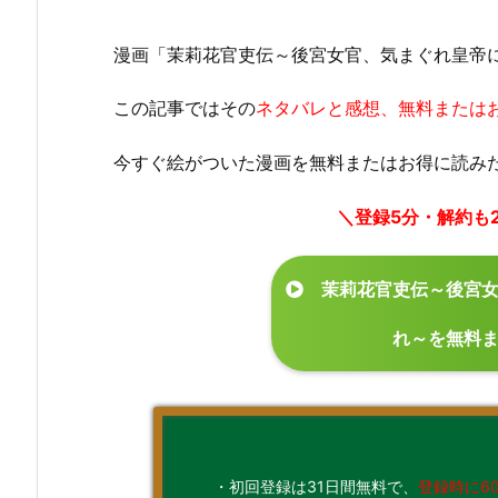
漫画「茉莉花官吏伝～後宮女官、気まぐれ皇帝に
この記事ではその
ネタバレと感想、無料または
今すぐ絵がついた漫画を無料またはお得に読み
＼登録5分・解約も
茉莉花官吏伝～後宮女
れ～を無料
・初回登録は31日間無料で、
登録時に6