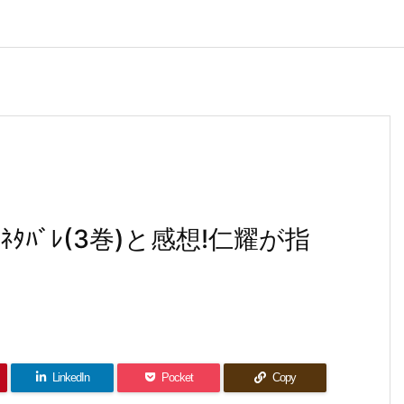
ﾀﾊﾞﾚ(3巻)と感想!仁耀が指
LinkedIn
Pocket
Copy