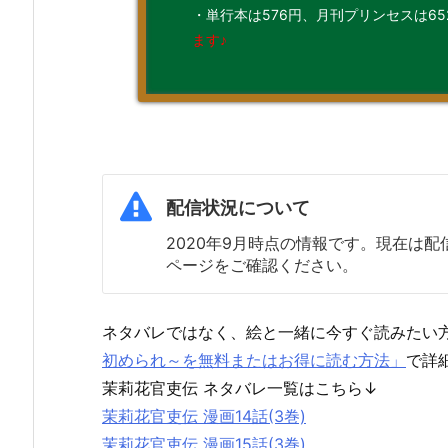
・単行本は576円、月刊プリンセスは65
ます♪
配信状況について
2020年9月時点の情報です。現在は
ページをご確認ください。
ネタバレではなく、絵と一緒に今すぐ読みたい
初められ～を無料またはお得に読む方法」
で詳
茉莉花官吏伝 ネタバレ一覧はこちら↓
茉莉花官吏伝 漫画14話(3巻)
茉莉花官吏伝 漫画15話(3巻)