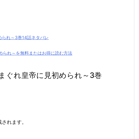
られ～3巻14話ネタバレ
められ～を無料またはお得に読む方法
まぐれ皇帝に見初められ～3巻
残されます。