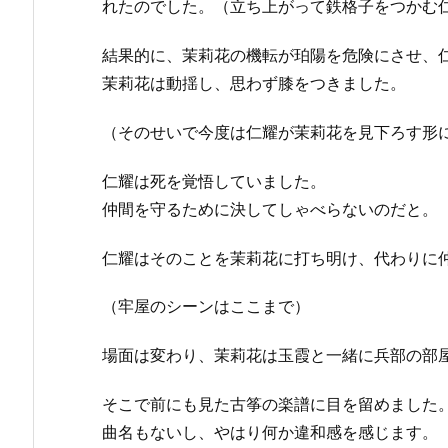
れたのでした。（立ち上がって鉄格子をつかむ
結果的に、茉莉花の機転が珀陽を危険にさせ、
茉莉花は動揺し、思わず膝をつきました。
（そのせいで今度は仁耀が茉莉花を見下ろす形
仁耀は死を覚悟していました。
仲間を守るために決してしゃべらないのだと。
仁耀はそのことを茉莉花に打ち明け、代わりに
（牢屋のシーンはここまで）
場面は変わり、茉莉花は玉霞と一緒に兵部の部
そこで前にも見た古筝の楽譜に目を留めました
曲名もないし、やはり何か違和感を感じます。