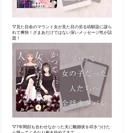
▽見た目命のマウント女が見た目の劣る幼馴染に謀ら
れて爽快！ざまあだけではない深いメッセージ性が話
題！
▽7年間顔も合わせなかった夫に離婚状を叩きつけた
ら帰ってくるなり抱き始めてきて…