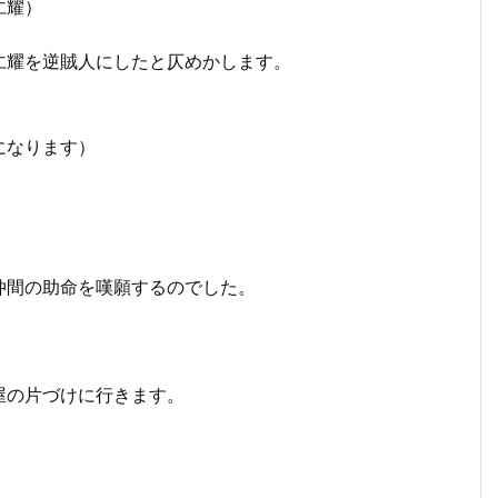
仁耀）
仁耀を逆賊人にしたと仄めかします。
になります）
仲間の助命を嘆願するのでした。
屋の片づけに行きます。
。