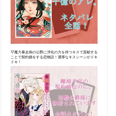
▽魔力暴走病の公爵に浄化の力を持つキスで貢献する
ことで契約婚をする恋物語！濃厚なキスシーンがドキ
ドキ！