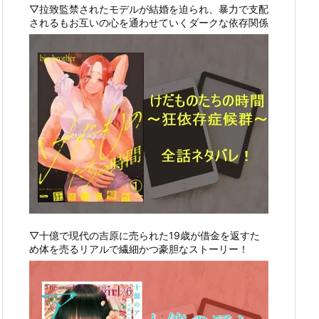
▽拉致監禁されたモデルが結婚を迫られ、暴力で支配
されるもお互いの心を通わせていくダークな依存関係
▽十億で現代の吉原に売られた19歳が借金を返すた
め体を売るリアルで繊細かつ豪胆なストーリー！