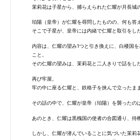
茉莉花は子星から、捕らえられた仁耀が月長城
珀陽（皇帝）が仁耀を尋問したものの、何も答
そこで子星が、皇帝には内緒で仁耀と取引をし
内容は、仁耀の望み1つと引き換えに、白楼国
こと。
その仁耀の望みは、茉莉花と二人きりで話をし
再び牢屋。
牢の中に座る仁耀と、鉄格子を挟んで立ったま
その話の中で、仁耀が皇帝（珀陽）を襲ったの
あのとき、仁耀は黒槐国の使者の合図通り、待
しかし、仁耀が潜んでいることに気づいた茉莉