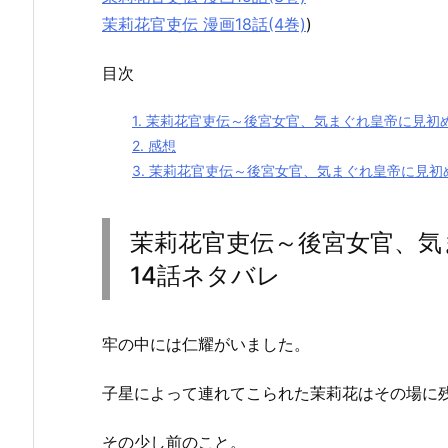
茉莉花官吏伝 漫画18話(4巻)
)
目次
1.
茉莉花官吏伝～後宮女官、気まぐれ皇帝に見初め
2.
感想
3.
茉莉花官吏伝～後宮女官、気まぐれ皇帝に見初
茉莉花官吏伝～後宮女官、気
14話ネタバレ
牢の中には仁耀がいました。
子星によって連れてこられた茉莉花はその場に
その少し前のこと。