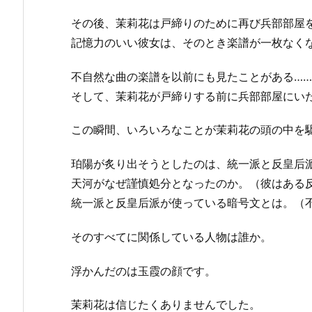
その後、茉莉花は戸締りのために再び兵部部屋
記憶力のいい彼女は、そのとき楽譜が一枚なく
不自然な曲の楽譜を以前にも見たことがある…
そして、茉莉花が戸締りする前に兵部部屋にい
この瞬間、いろいろなことが茉莉花の頭の中を
珀陽が炙り出そうとしたのは、統一派と反皇后
天河がなぜ謹慎処分となったのか。（彼はある
統一派と反皇后派が使っている暗号文とは。（
そのすべてに関係している人物は誰か。
浮かんだのは玉霞の顔です。
茉莉花は信じたくありませんでした。