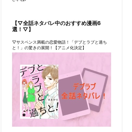
【▽全話ネタバレ中のおすすめ漫画6
選！▽】
▽サスペンス満載の恋愛物語！「デブとラブと過ち
と！」の驚きの展開！【アニメ化決定】