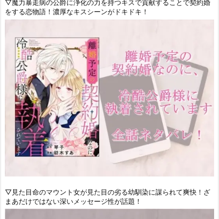
▽魔力暴走病の公爵に浄化の力を持つキスで貢献することで契約婚
をする恋物語！濃厚なキスシーンがドキドキ！
▽見た目命のマウント女が見た目の劣る幼馴染に謀られて爽快！ざ
まあだけではない深いメッセージ性が話題！