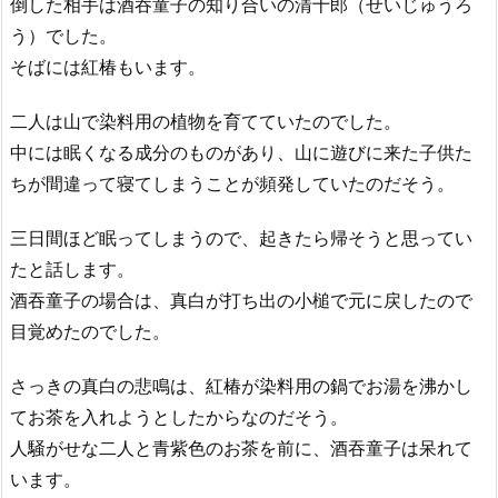
倒した相手は酒吞童子の知り合いの清十郎（せいじゅうろ
う）でした。
そばには紅椿もいます。
二人は山で染料用の植物を育てていたのでした。
中には眠くなる成分のものがあり、山に遊びに来た子供た
ちが間違って寝てしまうことが頻発していたのだそう。
三日間ほど眠ってしまうので、起きたら帰そうと思ってい
たと話します。
酒吞童子の場合は、真白が打ち出の小槌で元に戻したので
目覚めたのでした。
さっきの真白の悲鳴は、紅椿が染料用の鍋でお湯を沸かし
てお茶を入れようとしたからなのだそう。
人騒がせな二人と青紫色のお茶を前に、酒吞童子は呆れて
います。