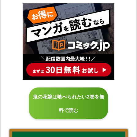
鬼の花嫁は喰べられたい2巻を無
料で読む