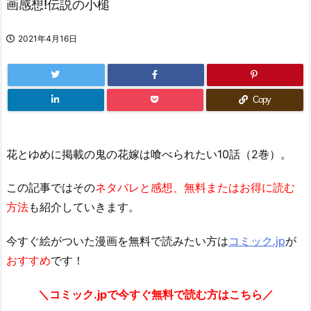
画感想!伝説の小槌
2021年4月16日
Copy
花とゆめに掲載の鬼の花嫁は喰べられたい10話（2巻）。
この記事ではその
ネタバレと感想、無料またはお得に読む
方法
も紹介していきます。
今すぐ絵がついた漫画を無料で読みたい方は
コミック.jp
が
おすすめ
です！
＼コミック.jpで今すぐ無料で読む方はこちら／