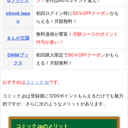
Gブックス
ン
！全作品40％ポイント還元！
ebook japa
初回ログイン時に
50％OFFクーポン
がも
n
らえる！月額無料！
無料漫画が豊富！
月額コースのポイント
まんが王国
付与が多い！
DMMブッ
初回購入限定で
90％OFFクーポン
がもら
クス
える！月額無料！
おすすめは
コミック.jp
です。
コミック.jpは登録後に1200ポイントもらえるだけでも魅力
的ですが、さらに次のようなメリットがあります。
コミック.jpのメリット