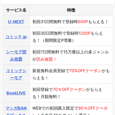
サービス名
特徴
U-NEXT
初回31日間無料で登録時
600P
もらえる！
初回30日間無料で登録時
1200P
もらえ
コミック.jp
る！（期間限定P増量）
シーモア読
初回7日間無料で15万冊以上の多ジャンル
み放題
が
読み放題！
コミックシ
新規無料会員登録で
70%OFFクーポン
がも
ーモア
らえる！
初回登録で
70％OFFクーポン
がもらえ
BookLIVE
る！月額無料！
マンガBAN
WEBでの初回購入限定で
90％OFFクーポ