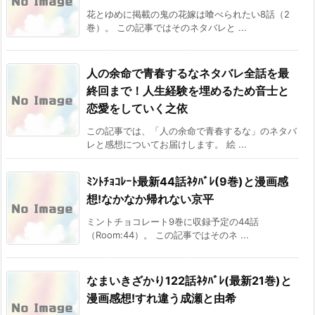
花とゆめに掲載の鬼の花嫁は喰べられたい8話（2
巻）。 この記事ではそのネタバレと ...
人の余命で青春するなネタバレ全話を最
終回まで！人生経験を埋めるため音士と
恋愛をしていく之依
この記事では、「人の余命で青春するな」のネタバ
レと感想についてお届けします。 絵 ...
ﾐﾝﾄﾁｮｺﾚｰﾄ最新44話ﾈﾀﾊﾞﾚ(9巻)と漫画感
想!なかなか帰れない京平
ミントチョコレート9巻に収録予定の44話
（Room:44）。 この記事ではそのネ ...
なまいきざかり122話ﾈﾀﾊﾞﾚ(最新21巻)と
漫画感想!すれ違う成瀬と由希