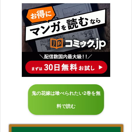
鬼の花嫁は喰べられたい2巻を無
料で読む