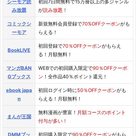
シーモア読
初回7日間無料で15万冊以上の多ジャンル
み放題
が
読み放題！
コミックシ
新規無料会員登録で
70%OFFクーポン
がも
ーモア
らえる！
初回登録で
70％OFFクーポン
がもらえ
BookLIVE
る！月額無料！
マンガBAN
WEBでの初回購入限定で
90％OFFクーポ
Gブックス
ン
！全作品40％ポイント還元！
ebook japa
初回ログイン時に
50％OFFクーポン
がも
n
らえる！月額無料！
無料漫画が豊富！
月額コースのポイント
まんが王国
付与が多い！
DMMブッ
初回購入限定で
90％OFFクーポン
がもら