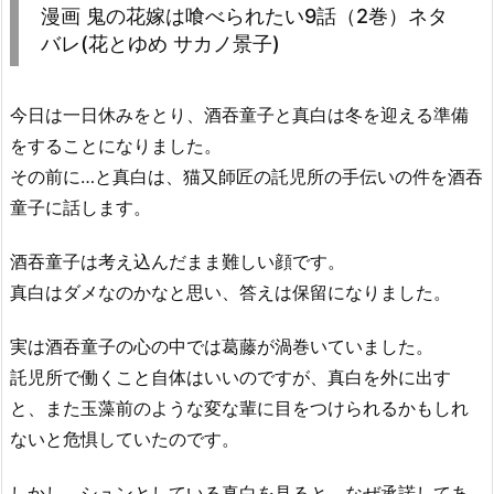
漫画 鬼の花嫁は喰べられたい9話（2巻）ネタ
バレ(花とゆめ サカノ景子)
今日は一日休みをとり、酒吞童子と真白は冬を迎える準備
をすることになりました。
その前に…と真白は、猫又師匠の託児所の手伝いの件を酒吞
童子に話します。
酒吞童子は考え込んだまま難しい顔です。
真白はダメなのかなと思い、答えは保留になりました。
実は酒吞童子の心の中では葛藤が渦巻いていました。
託児所で働くこと自体はいいのですが、真白を外に出す
と、また玉藻前のような変な輩に目をつけられるかもしれ
ないと危惧していたのです。
しかし、シュンとしている真白を見ると、なぜ承諾してあ