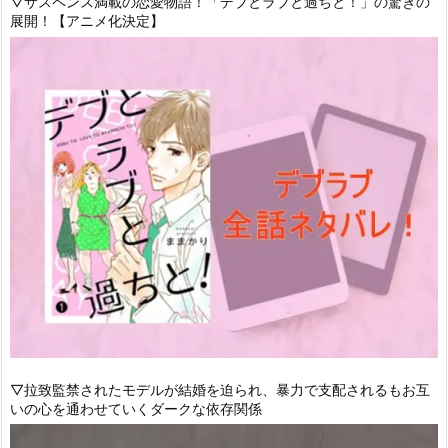
▽サスペンス満載の恋愛物語！「デブとラブと過ちと！」の驚きの
展開！【アニメ化決定】
▽拉致監禁されたモデルが結婚を迫られ、暴力で支配されるもお互
いの心を通わせていくダークな依存関係