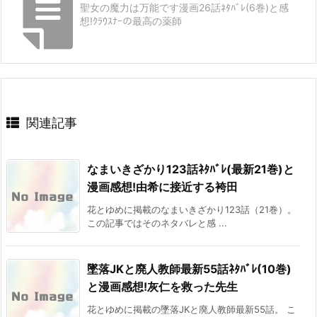
聖女の魔力は万能です漫画26話ﾈﾀﾊﾞﾚ(6巻)と感
想!ｸﾗｳｽﾅｰの最高の薬師
関連記事
なまいきざかり123話ﾈﾀﾊﾞﾚ(最新21巻)と
漫画感想!由希に接近する袴田
花とゆめに掲載のなまいきざかり123話（21巻）。
この記事ではそのネタバレと感 ...
墜落JKと廃人教師最新55話ﾈﾀﾊﾞﾚ(10巻)
と漫画感想!灰仁を救った先生
花とゆめに掲載の墜落JKと廃人教師最新55話。 こ