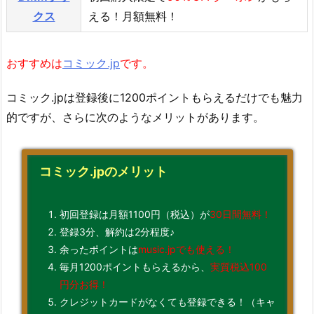
クス
える！月額無料！
おすすめは
コミック.jp
です。
コミック.jpは登録後に1200ポイントもらえるだけでも魅力
的ですが、さらに次のようなメリットがあります。
コミック.jpのメリット
初回登録は月額1100円（税込）が
30日間無料！
登録3分、解約は2分程度♪
余ったポイントは
music.jpでも使える！
毎月1200ポイントもらえるから、
実質税込100
円分お得！
クレジットカードがなくても登録できる！（キャ