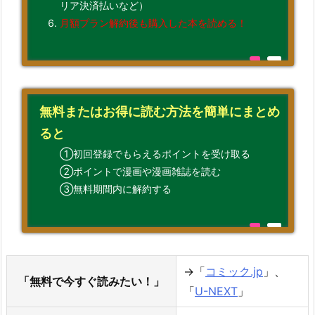
リア決済払いなど）
月額プラン解約後も購入した本を読める！
無料またはお得に読む方法を簡単にまとめ
ると
①初回登録でもらえるポイントを受け取る
②ポイントで漫画や漫画雑誌を読む
③無料期間内に解約する
→「
コミック.jp
」、
「無料で今すぐ読みたい！」
「
U-NEXT
」