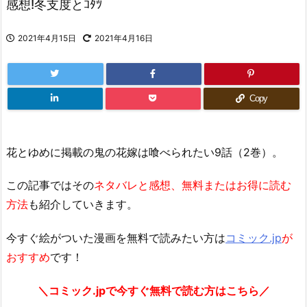
感想!冬支度とｺﾀﾂ
2021年4月15日
2021年4月16日
Copy
花とゆめに掲載の鬼の花嫁は喰べられたい9話（2巻）。
この記事ではその
ネタバレと感想、無料またはお得に読む
方法
も紹介していきます。
今すぐ絵がついた漫画を無料で読みたい方は
コミック.jp
が
おすすめ
です！
＼コミック.jpで今すぐ無料で読む方はこちら／