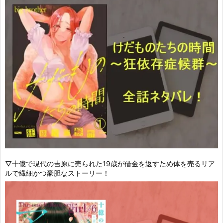
▽十億で現代の吉原に売られた19歳が借金を返すため体を売るリア
ルで繊細かつ豪胆なストーリー！