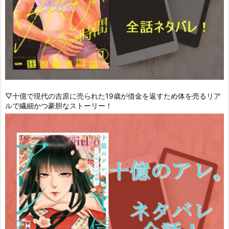
▽十億で現代の吉原に売られた19歳が借金を返すため体を売るリア
ルで繊細かつ豪胆なストーリー！