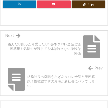
Copy
Next
踏んだり蹴ったり愛したり5巻ネタバレ全話と漫
画感想！気持ちが通じても体は許さない微妙な
関係
Prev
絶倫社長の愛玩うさぎネタバレ全話と漫画感
想！性欲強すぎの月海が新社長にバレてしま
い…