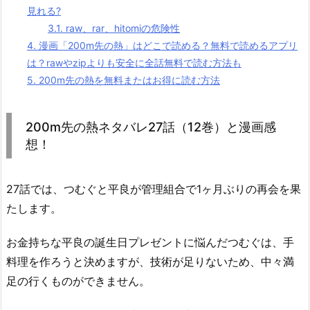
見れる?
3.1.
raw、rar、hitomiの危険性
4.
漫画「200m先の熱」はどこで読める？無料で読めるアプリ
は？rawやzipよりも安全に全話無料で読む方法も
5.
200m先の熱を無料またはお得に読む方法
200m先の熱ネタバレ27話（12巻）と漫画感
想！
27話では、つむぐと平良が管理組合で1ヶ月ぶりの再会を果
たします。
お金持ちな平良の誕生日プレゼントに悩んだつむぐは、手
料理を作ろうと決めますが、技術が足りないため、中々満
足の行くものができません。