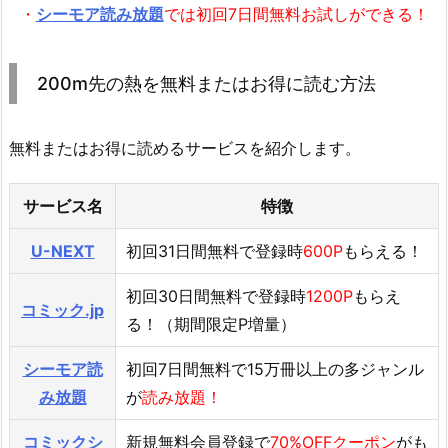
・
シーモア読み放題
では初回7日間無料お試しができる！
200m先の熱を無料またはお得に読む方法
無料またはお得に読めるサービスを紹介します。
サービス名
特徴
U-NEXT
初回31日間無料で登録時
600P
もらえる！
初回30日間無料で登録時
1200P
もらえ
コミック.jp
る！（期間限定P増量）
シーモア読
初回7日間無料で15万冊以上の多ジャンル
み放題
が
読み放題！
コミックシ
新規無料会員登録で
70%OFFクーポン
がも