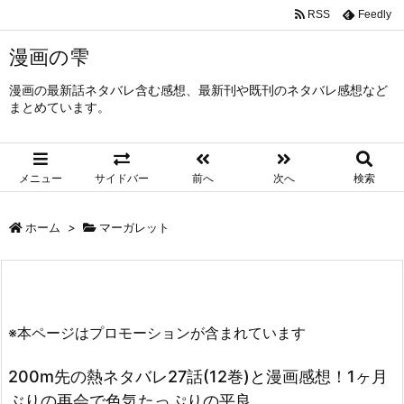
RSS
Feedly
漫画の雫
漫画の最新話ネタバレ含む感想、最新刊や既刊のネタバレ感想など
まとめています。
メニュー
サイドバー
前へ
次へ
検索
ホーム
>
マーガレット
※本ページはプロモーションが含まれています
200m先の熱ネタバレ27話(12巻)と漫画感想！1ヶ月
ぶりの再会で色気たっぷりの平良