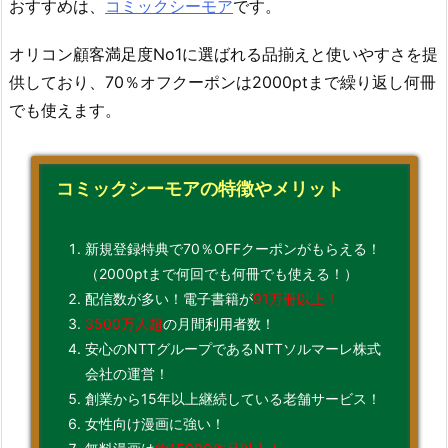
おすすめは、
コミックシーモア
です。
オリコン顧客満足度No1に選ばれる品揃えと使いやすさを提
供しており、70％オフクーポンは2000ptまで繰り返し何冊
でも使えます。
コミックシーモアの特徴やメリット
新規登録特典で70％OFFクーポンがもらえる！
（2000ptまで何回でも何冊でも使える！）
配信数が多い！電子書籍が
91万冊以上！
3500万人超
の月間利用者数！
安心のNTTグループであるNTTソルマーレ株式
会社の運営！
創業から15年以上継続している老舗サービス！
女性向け漫画に強い！