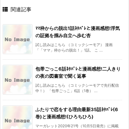
関連記事
ﾏﾏ枠からの脱出1話ﾈﾀﾊﾞﾚと漫画感想!浮気
の証拠を掴み自立へ歩む杏
試し読みはこちら （コミックシーモア） 漫画
「「ママ」枠からの脱出！」1話。 こ ...
包帯ごっこ6話ﾈﾀﾊﾞﾚと漫画感想!二人きり
の夜の図書室で聞く返事
試し読みはこちら （コミックシーモアで先行配信
中！） 「包帯ごっこ」6話（1巻） ...
ふたりで恋をする理由最新35話ﾈﾀﾊﾞﾚ(6
巻)と漫画感想!(ひろちひろ)
マーガレット2020年21号（10月5日発売）に掲載