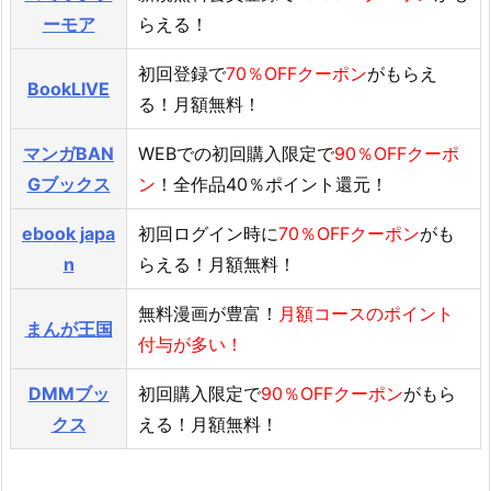
ーモア
らえる！
初回登録で
70％OFFクーポン
がもらえ
BookLIVE
る！月額無料！
マンガBAN
WEBでの初回購入限定で
90％OFFクーポ
Gブックス
ン
！全作品40％ポイント還元！
ebook japa
初回ログイン時に
70％OFFクーポン
がも
n
らえる！月額無料！
無料漫画が豊富！
月額コースのポイント
まんが王国
付与が多い！
DMMブッ
初回購入限定で
90％OFFクーポン
がもら
クス
える！月額無料！