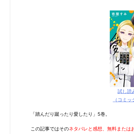
試し読
（コミッ
「踏んだり蹴ったり愛したり」5巻。
この記事ではその
ネタバレと感想、無料または