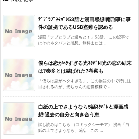
ﾃﾞﾌﾞﾗﾌﾞﾈﾀﾊﾞﾚ53話と漫画感想!南刑事に事
件の証拠であるUSB盗難を認める
漫画「デブとラブと過ちと！」53話。 この記事で
はそのネタバレと感想、無料または ...
僕らは恋がﾍﾀすぎる光ﾈﾀﾊﾞﾚ!光の恋の結末
は?奏多とは結ばれた?考察も
「僕らは恋がヘタすぎる」、この物語の中で特に注
目されるのが、光ちゃんの恋愛模様で ...
白紙の上でさようなら5話ﾈﾀﾊﾞﾚと漫画感
想!過去の自分と向き合う恵
試し読みはこちら （コミックシーモア） 漫画「白
紙の上でさようなら」5話。 この ...