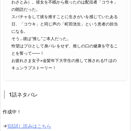
わさとみ）。彼女を不眠から救ったのは配信者「コウキ」
の朗読だった。
スパチャをして彼を推すことに生きがいを感じていたある
日、「コウキ」と同じ声の「町田洸生」という患者の担当
になる。
そう…彼は“推し“ご本人だった。
怜望はプロとして身バレをせず、推しの口の健康を守るこ
とを誓って――！
お疲れさま女子×金髪年下大学生の推して推される!? ほの
キュンラブストーリー！
1話ネタバレ
作成中！
→
1話試し読みはこちら