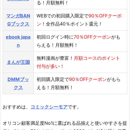
る！月額無料！
マンガBAN
WEBでの初回購入限定で
90％OFFクーポ
Gブックス
ン
！全作品40％ポイント還元！
ebook japa
初回ログイン時に
70％OFFクーポン
がも
n
らえる！月額無料！
無料漫画が豊富！
月額コースのポイント
まんが王国
付与が多い！
DMMブッ
初回購入限定で
90％OFFクーポン
がもら
クス
える！月額無料！
おすすめは、
コミックシーモア
です。
オリコン顧客満足度No1に選ばれる品揃えと使いやすさを提