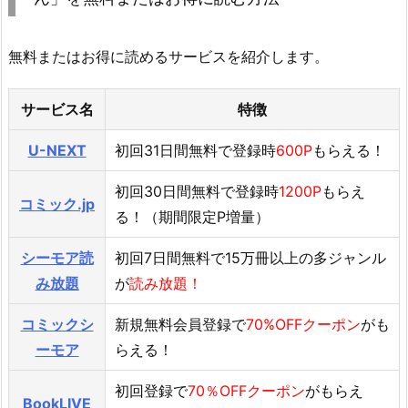
無料またはお得に読めるサービスを紹介します。
サービス名
特徴
U-NEXT
初回31日間無料で登録時
600P
もらえる！
初回30日間無料で登録時
1200P
もらえ
コミック.jp
る！（期間限定P増量）
シーモア読
初回7日間無料で15万冊以上の多ジャンル
み放題
が
読み放題！
コミックシ
新規無料会員登録で
70%OFFクーポン
がも
ーモア
らえる！
初回登録で
70％OFFクーポン
がもらえ
BookLIVE