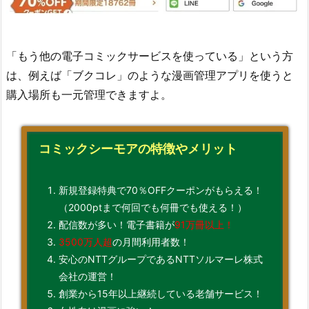
「もう他の電子コミックサービスを使っている」という方
は、例えば「ブクコレ」のような漫画管理アプリを使うと
購入場所も一元管理できますよ。
コミックシーモアの特徴やメリット
新規登録特典で70％OFFクーポンがもらえる！
（2000ptまで何回でも何冊でも使える！）
配信数が多い！電子書籍が
91万冊以上！
3500万人超
の月間利用者数！
安心のNTTグループであるNTTソルマーレ株式
会社の運営！
創業から15年以上継続している老舗サービス！