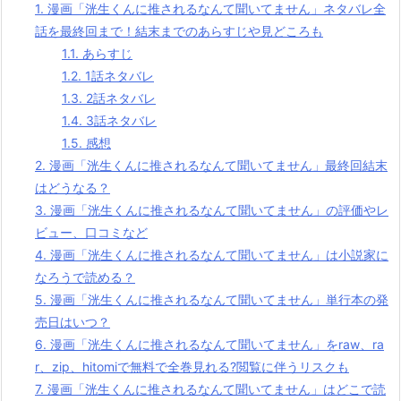
1.
漫画「洸生くんに推されるなんて聞いてません」ネタバレ全
話を最終回まで！結末までのあらすじや見どころも
1.1.
あらすじ
1.2.
1話ネタバレ
1.3.
2話ネタバレ
1.4.
3話ネタバレ
1.5.
感想
2.
漫画「洸生くんに推されるなんて聞いてません」最終回結末
はどうなる？
3.
漫画「洸生くんに推されるなんて聞いてません」の評価やレ
ビュー、口コミなど
4.
漫画「洸生くんに推されるなんて聞いてません」は小説家に
なろうで読める？
5.
漫画「洸生くんに推されるなんて聞いてません」単行本の発
売日はいつ？
6.
漫画「洸生くんに推されるなんて聞いてません」をraw、ra
r、zip、hitomiで無料で全巻見れる?閲覧に伴うリスクも
7.
漫画「洸生くんに推されるなんて聞いてません」はどこで読