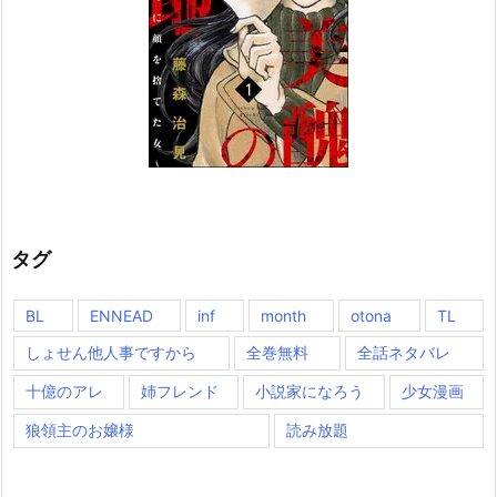
タグ
BL
ENNEAD
inf
month
otona
TL
しょせん他人事ですから
全巻無料
全話ネタバレ
十億のアレ
姉フレンド
小説家になろう
少女漫画
狼領主のお嬢様
読み放題