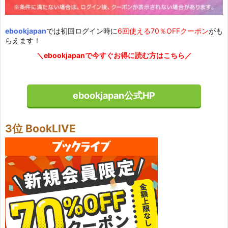
ebookjapan
では初回ログイン時に
6回使える70％OFFクーポン
がも
らえます！
＼ebookjapanで今すぐお得に読む方はこちら／
ebookjapan公式HP
3位 BookLIVE