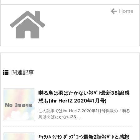
Home
関連記事
囀る鳥は羽ばたかないﾈﾀﾊﾞﾚ最新38話!感
想も(ihr HertZ 2020年1月号)
この記事ではihr HertZ 2020年1月号掲載の「囀る
鳥は羽ばたかない38 ...
ｷｬﾗﾒﾙ ｼﾅﾓﾝ ﾎﾟｯﾌﾟｺｰﾝ最新2話ﾈﾀﾊﾞﾚと感想