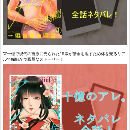
▽十億で現代の吉原に売られた19歳が借金を返すため体を売るリア
ルで繊細かつ豪胆なストーリー！