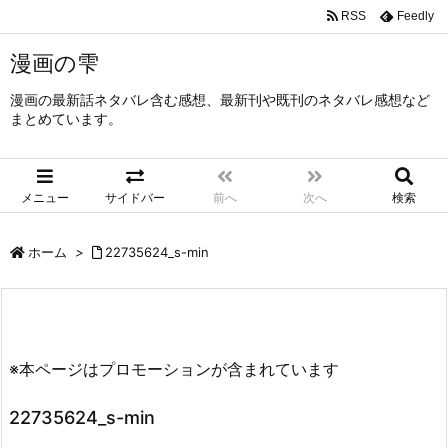
RSS
Feedly
漫画の雫
漫画の最新話ネタバレ含む感想、最新刊や既刊のネタバレ感想など
まとめています。
メニュー
サイドバー
前へ
次へ
検索
ホーム
>
22735624_s-min
※本ページはプロモーションが含まれています
22735624_s-min