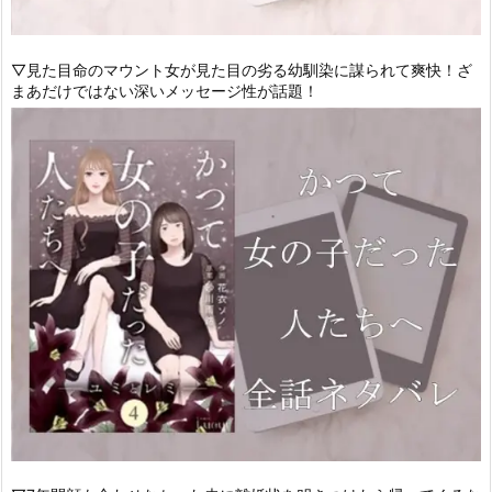
▽見た目命のマウント女が見た目の劣る幼馴染に謀られて爽快！ざ
まあだけではない深いメッセージ性が話題！